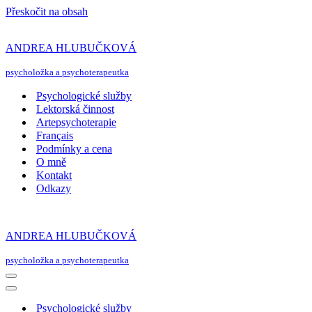
Přeskočit na obsah
ANDREA HLUBUČKOVÁ
psycholožka a psychoterapeutka
Psychologické služby
Lektorská činnost
Artepsychoterapie
Français
Podmínky a cena
O mně
Kontakt
Odkazy
ANDREA HLUBUČKOVÁ
psycholožka a psychoterapeutka
Navigační
menu
Navigační
menu
Psychologické služby