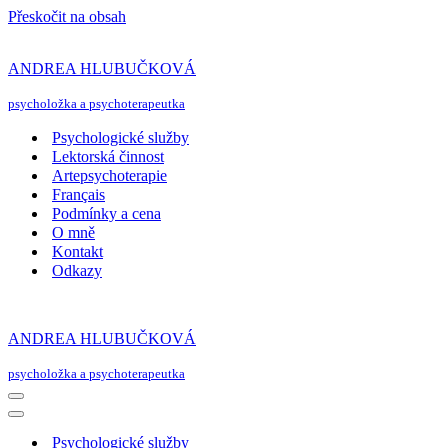
Přeskočit na obsah
ANDREA HLUBUČKOVÁ
psycholožka a psychoterapeutka
Psychologické služby
Lektorská činnost
Artepsychoterapie
Français
Podmínky a cena
O mně
Kontakt
Odkazy
ANDREA HLUBUČKOVÁ
psycholožka a psychoterapeutka
Navigační
menu
Navigační
menu
Psychologické služby