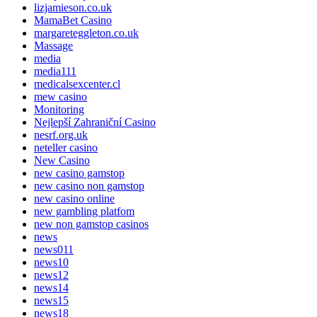
lizjamieson.co.uk
MamaBet Casino
margareteggleton.co.uk
Massage
media
media111
medicalsexcenter.cl
mew casino
Monitoring
Nejlepší Zahraniční Casino
nesrf.org.uk
neteller casino
New Casino
new casino gamstop
new casino non gamstop
new casino online
new gambling platfom
new non gamstop casinos
news
news011
news10
news12
news14
news15
news18