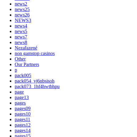
news2
news25
news26
NEWS3
news4
news5
news7
news8
Nezařazené
non gamstop casinos
Other
Our Partners
p
pack005
pack054_vj6nbsisoh
pack073_1hf4hwtbhpu
page
page13
pages
pages09
pages10
pages11
pages12
pages14
pages15