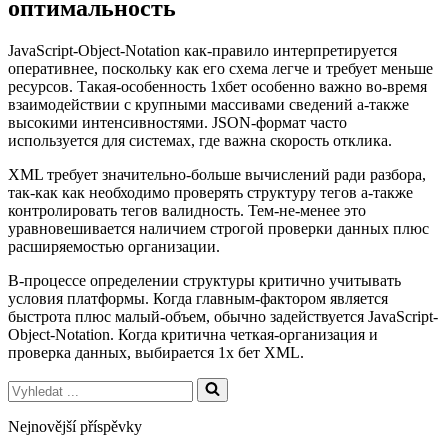
оптимальность
JavaScript-Object-Notation как-правило интерпретируется
оперативнее, поскольку как его схема легче и требует меньше
ресурсов. Такая-особенность 1хбет особенно важно во-время
взаимодействии с крупными массивами сведений а-также
высокими интенсивностями. JSON-формат часто
используется для системах, где важна скорость отклика.
XML требует значительно-больше вычислений ради разбора,
так-как как необходимо проверять структуру тегов а-также
контролировать тегов валидность. Тем-не-менее это
уравновешивается наличием строгой проверки данных плюс
расширяемостью организации.
В-процессе определении структуры критично учитывать
условия платформы. Когда главным-фактором является
быстрота плюс малый-объем, обычно задействуется JavaScript-
Object-Notation. Когда критична четкая-организация и
проверка данных, выбирается 1х бет XML.
Vyhledat
...
Nejnovější příspěvky