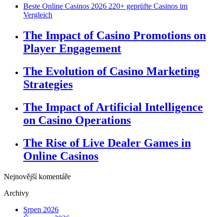
Beste Online Casinos 2026 220+ geprüfte Casinos im
Vergleich
The Impact of Casino Promotions on
Player Engagement
The Evolution of Casino Marketing
Strategies
The Impact of Artificial Intelligence
on Casino Operations
The Rise of Live Dealer Games in
Online Casinos
Nejnovější komentáře
Archivy
Srpen 2026