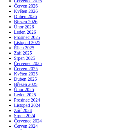
Červenec 2026
Červen 2026
Květen 2026
Duben 2026
Březen 2026
Únor 2026
Leden 2026
Prosinec 2025
Listopad 2025
Říjen 2025
Září 2025
Srpen 2025
Červenec 2025
Červen 2025
Květen 2025
Duben 2025
Březen 2025
Únor 2025
Leden 2025
Prosinec 2024
Listopad 2024
Září 2024
Srpen 2024
Červenec 2024
Červen 2024