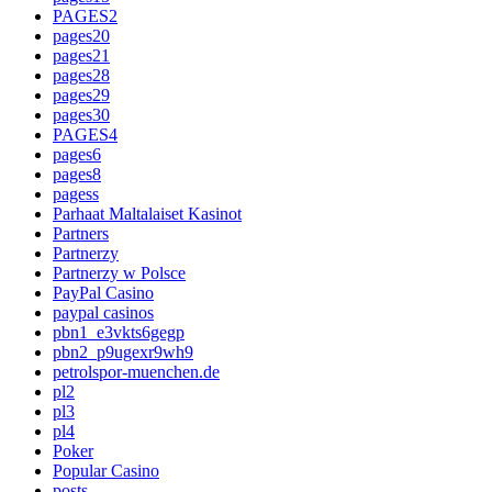
PAGES2
pages20
pages21
pages28
pages29
pages30
PAGES4
pages6
pages8
pagess
Parhaat Maltalaiset Kasinot
Partners
Partnerzy
Partnerzy w Polsce
PayPal Casino
paypal casinos
pbn1_e3vkts6gegp
pbn2_p9ugexr9wh9
petrolspor-muenchen.de
pl2
pl3
pl4
Poker
Popular Casino
posts