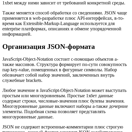
1xbet между ними зависит от требований конкретной среды.
Также меняется способ обработки со сведениями. JSON чаще
применяется в web-разработке плюс API-интерфейсах, в-то-
время как Extensible-Markup-Language используется для
enterprise платформах, описаниях и обмене упорядоченной
информацией.
Организация JSON-формата
JavaScript-Object-Notation состоит с-помощью объектов а-
также массивов. Структура формирует по-сути совокупность
пар key-value, помещенных в фигурные символы. Набор
обозначает собой набор значений, заключенных внутрь
служебные brackets.
Любое значение в JavaScript-Object-Notation может выступать
простым или многоуровневым. Простые 1хбет данные
содержат строки, числовые-значения плюс булевы значения.
Многоуровневые данные включают наборы а-также дочерние
элементы. Подобная схема позволяет представлять
многоуровневые данные.
JSON не содержит встроенные-комментарии плюс строгую