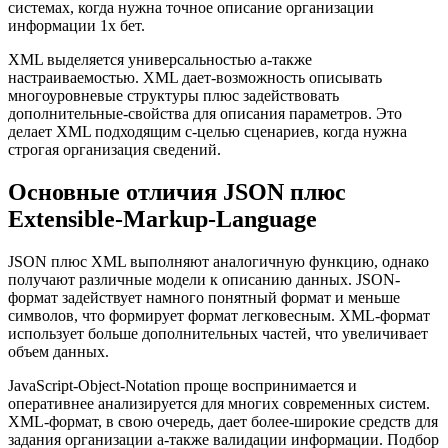
системах, когда нужна точное описание организации
информации 1х бет.
XML выделяется универсальностью а-также
настраиваемостью. XML дает-возможность описывать
многоуровневые структуры плюс задействовать
дополнительные-свойства для описания параметров. Это
делает XML подходящим с-целью сценариев, когда нужна
строгая организация сведений.
Основные отличия JSON плюс
Extensible-Markup-Language
JSON плюс XML выполняют аналогичную функцию, однако
получают различные модели к описанию данных. JSON-
формат задействует намного понятный формат и меньше
символов, что формирует формат легковесным. XML-формат
использует больше дополнительных частей, что увеличивает
объем данных.
JavaScript-Object-Notation проще воспринимается и
оперативнее анализируется для многих современных систем.
XML-формат, в свою очередь, дает более-широкие средств для
задания организации а-также валидации информации. Подбор