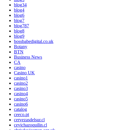
blog34
blog4
blog6
blog7
blog787
blog8
blog9
bossbabedigital.co.uk
Botany
BTN
Business News
CA
casino
Casino UK
casino1
casino2
casino3
casino4
casino5
casino6
catalog
ceeco.pt
cervezasdelsur.cl
cevichazoquilin.cl