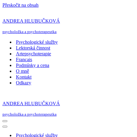
Přeskočit na obsah
ANDREA HLUBUČKOVÁ
psycholožka a psychoterapeutka
Psychologické služby
Lektorská činnost
Artepsychoterapie
Français
Podmínky a cena
O mně
Kontakt
Odkazy
ANDREA HLUBUČKOVÁ
psycholožka a psychoterapeutka
Navigační
menu
Navigační
menu
Psychologické služby