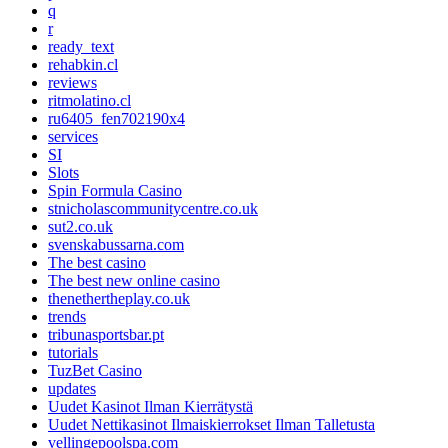
q
r
ready_text
rehabkin.cl
reviews
ritmolatino.cl
ru6405_fen702190x4
services
SI
Slots
Spin Formula Casino
stnicholascommunitycentre.co.uk
sut2.co.uk
svenskabussarna.com
The best casino
The best new online casino
thenethertheplay.co.uk
trends
tribunasportsbar.pt
tutorials
TuzBet Casino
updates
Uudet Kasinot Ilman Kierrätystä
Uudet Nettikasinot Ilmaiskierrokset Ilman Talletusta
vellingepoolspa.com