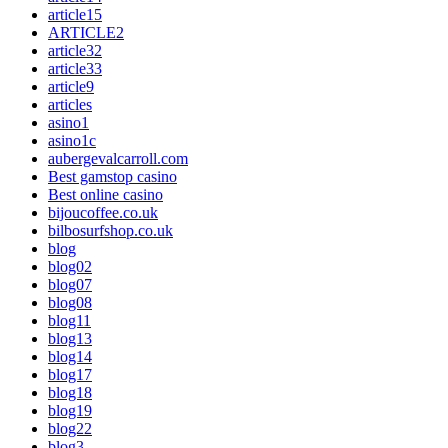
article15
ARTICLE2
article32
article33
article9
articles
asino1
asino1c
aubergevalcarroll.com
Best gamstop casino
Best online casino
bijoucoffee.co.uk
bilbosurfshop.co.uk
blog
blog02
blog07
blog08
blog11
blog13
blog14
blog17
blog18
blog19
blog22
blog3