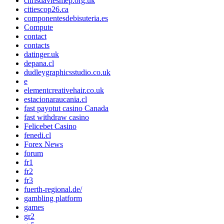
chrisdaviesmep.org.uk
citiescop26.ca
componentesdebisuteria.es
Compute
contact
contacts
datinger.uk
depana.cl
dudleygraphicsstudio.co.uk
e
elementcreativehair.co.uk
estacionaraucania.cl
fast payotut casino Canada
fast withdraw casino
Felicebet Casino
fenedi.cl
Forex News
forum
fr1
fr2
fr3
fuerth-regional.de/
gambling platform
games
gr2