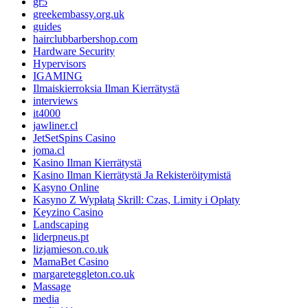
gr5
greekembassy.org.uk
guides
hairclubbarbershop.com
Hardware Security
Hypervisors
IGAMING
Ilmaiskierroksia Ilman Kierrätystä
interviews
it4000
jawliner.cl
JetSetSpins Casino
joma.cl
Kasino Ilman Kierrätystä
Kasino Ilman Kierrätystä Ja Rekisteröitymistä
Kasyno Online
Kasyno Z Wypłatą Skrill: Czas, Limity i Opłaty
Keyzino Casino
Landscaping
liderpneus.pt
lizjamieson.co.uk
MamaBet Casino
margareteggleton.co.uk
Massage
media