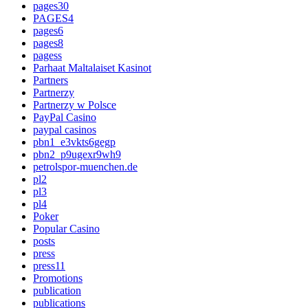
pages30
PAGES4
pages6
pages8
pagess
Parhaat Maltalaiset Kasinot
Partners
Partnerzy
Partnerzy w Polsce
PayPal Casino
paypal casinos
pbn1_e3vkts6gegp
pbn2_p9ugexr9wh9
petrolspor-muenchen.de
pl2
pl3
pl4
Poker
Popular Casino
posts
press
press11
Promotions
publication
publications