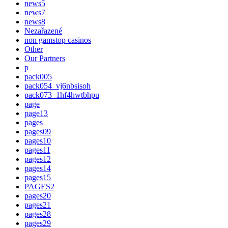
news5
news7
news8
Nezařazené
non gamstop casinos
Other
Our Partners
p
pack005
pack054_vj6nbsisoh
pack073_1hf4hwtbhpu
page
page13
pages
pages09
pages10
pages11
pages12
pages14
pages15
PAGES2
pages20
pages21
pages28
pages29