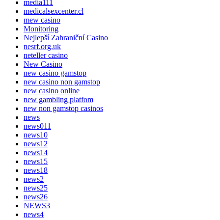
media111
medicalsexcenter.cl
mew casino
Monitoring
Nejlepší Zahraniční Casino
nesrf.org.uk
neteller casino
New Casino
new casino gamstop
new casino non gamstop
new casino online
new gambling platfom
new non gamstop casinos
news
news011
news10
news12
news14
news15
news18
news2
news25
news26
NEWS3
news4