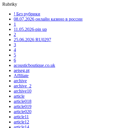
Rubriky
! Без рубрики
08.07.2026 онлайн казино в россии
1
11.05.2026-pin up
2
25.06.2026 RU0297
3
4
5
6
acousticboutique.co.uk
aeiseg.pt
Affiliate
archive
archive_2
archive10
article
article018
article019
article020
article11
article12
article14