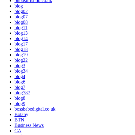
bilbosurfshop.co.uk
blog
blog02
blog07
blog08
blog11
blog13
blog14
blog17
blog18
blog19
blog22
blog3
blog34
blog4
blog6
blog7
blog787
blog8
blog9
bossbabedigital.co.uk
Botany
BTN
Business News
CA