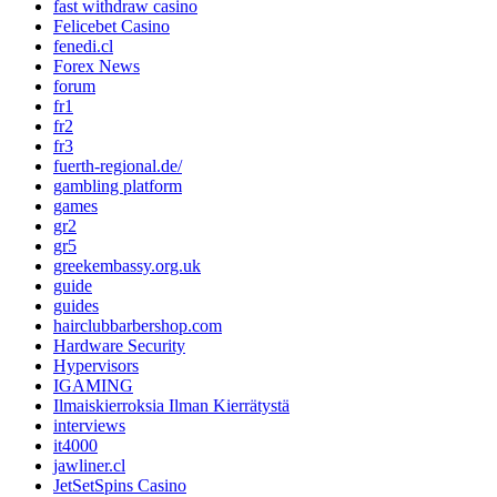
fast withdraw casino
Felicebet Casino
fenedi.cl
Forex News
forum
fr1
fr2
fr3
fuerth-regional.de/
gambling platform
games
gr2
gr5
greekembassy.org.uk
guide
guides
hairclubbarbershop.com
Hardware Security
Hypervisors
IGAMING
Ilmaiskierroksia Ilman Kierrätystä
interviews
it4000
jawliner.cl
JetSetSpins Casino