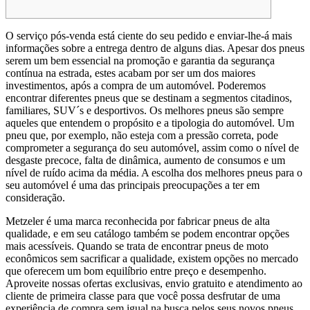
O serviço pós-venda está ciente do seu pedido e enviar-lhe-á mais
informações sobre a entrega dentro de alguns dias. Apesar dos pneus
serem um bem essencial na promoção e garantia da segurança
contínua na estrada, estes acabam por ser um dos maiores
investimentos, após a compra de um automóvel. Poderemos
encontrar diferentes pneus que se destinam a segmentos citadinos,
familiares, SUV´s e desportivos. Os melhores pneus são sempre
aqueles que entendem o propósito e a tipologia do automóvel. Um
pneu que, por exemplo, não esteja com a pressão correta, pode
comprometer a segurança do seu automóvel, assim como o nível de
desgaste precoce, falta de dinâmica, aumento de consumos e um
nível de ruído acima da média. A escolha dos melhores pneus para o
seu automóvel é uma das principais preocupações a ter em
consideração.
Metzeler é uma marca reconhecida por fabricar pneus de alta
qualidade, e em seu catálogo também se podem encontrar opções
mais acessíveis. Quando se trata de encontrar pneus de moto
econômicos sem sacrificar a qualidade, existem opções no mercado
que oferecem um bom equilíbrio entre preço e desempenho.
Aproveite nossas ofertas exclusivas, envio gratuito e atendimento ao
cliente de primeira classe para que você possa desfrutar de uma
experiência de compra sem igual na busca pelos seus novos pneus