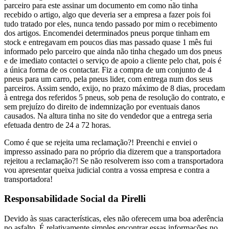
parceiro para este assinar um documento em como não tinha
recebido o artigo, algo que deveria ser a empresa a fazer pois foi
tudo tratado por eles, nunca tendo passado por mim o recebimento
dos artigos. Encomendei determinados pneus porque tinham em
stock e entregavam em poucos dias mas passado quase 1 mês fui
informado pelo parceiro que ainda não tinha chegado um dos pneus
e de imediato contactei o serviço de apoio a cliente pelo chat, pois é
a única forma de os contactar. Fiz a compra de um conjunto de 4
pneus para um carro, pela pneus lider, com entrega num dos seus
parceiros. Assim sendo, exijo, no prazo máximo de 8 dias, procedam
à entrega dos referidos 5 pneus, sob pena de resolução do contrato, e
sem prejuízo do direito de indemnização por eventuais danos
causados. Na altura tinha no site do vendedor que a entrega seria
efetuada dentro de 24 a 72 horas.
Como é que se rejeita uma reclamação?! Preenchi e enviei o
impresso assinado para no próprio dia dizerem que a transportadora
rejeitou a reclamação?! Se não resolverem isso com a transportadora
vou apresentar queixa judicial contra a vossa empresa e contra a
transportadora!
Responsabilidade Social da Pirelli
Devido às suas características, eles não oferecem uma boa aderência
no asfalto. É relativamente simples encontrar essas informações no