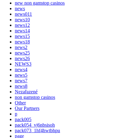
new non gamstop casinos
news
news011
news10
news12
news14
news15
news18
news2
news25
news26
NEWS3
news4
news5
news7
news8
Nezařazené
non gamstop casinos
Other
Our Partners
p
pack005
pack054_vj6nbsisoh
pack073_1hf4hwtbhpu
page