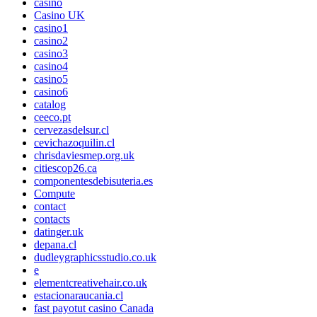
casino
Casino UK
casino1
casino2
casino3
casino4
casino5
casino6
catalog
ceeco.pt
cervezasdelsur.cl
cevichazoquilin.cl
chrisdaviesmep.org.uk
citiescop26.ca
componentesdebisuteria.es
Compute
contact
contacts
datinger.uk
depana.cl
dudleygraphicsstudio.co.uk
e
elementcreativehair.co.uk
estacionaraucania.cl
fast payotut casino Canada