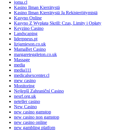
joma.cl
Kasino Ilman Kierrätystä
Kasino Ilman Kierrätystä Ja Rekisteröitymistä
Kasyno Online
Kasyno Z Wypłatą Skrill: Czas, Limity i Opłaty
Keyzino Casino
Landscaping
liderpneus.pt
lizjamieson.co.uk
MamaBet Casino
margareteggleton.co.uk
Massage
media
media111
medicalsexcenter.cl
mew casino
Monitoring
Nejlepší Zahraniční Casino
nesrf.org.uk
neteller casino
New Casino
new casino gamstop
new casino non gamstop
new casino online
new gambling platfom