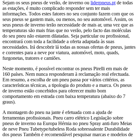
Sejam os seus pneus de verão, de inverno ou
liderpneus.pt
de todas
as estações, é muito complicado responder sem ter mais
informações. Todos estes fatores no seu conjunto fazem com que os
seus pneus se gastem mais, ou menos, no seu automóvel. Assim, os
seus pneus de inverno terão necessidade de mais ar, uma vez que as
temperaturas são mais frias que no verão, pelo facto das moléculas
do seu pneu não estarem dilatadas. Seja particular ou profissional,
encontrará com toda a facilidade a oferta adaptada às suas
necessidades. Irá descobrir lá todas as nossas ofertas de pneus, jantes
e correntes para a neve por viatura, automóvel, moto, quads,
furgonetas, tratores e camiões.
Neste momento, é possível encontrar os pneus Pirelli em mais de
160 países. Nem nunca responderam à reclamação real efectuada.
Em resumo, a escolha de um pneu passa por vários critérios, as
características técnicas, a tipologia do produto e a marca. Os pneus
de inverno estão concebidos para oferecer muito bom
comportamento em estrada com baixa temperatura (abaixo do 7
graus).
A montagem do pneu na jante é efetuada com a ajuda de
ferramentas profissionais. Pneu carro elétrico Legislação sobre
pneus de inverno na Europa Hérnia no pneu Spray anti-furo Meias
de neve Pneu Tubetype/tubeless Roda sobressalente Durabilidade
dos pneus Também é recomendável pesquisar marcas e modelos de