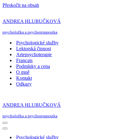
Přeskočit na obsah
ANDREA HLUBUČKOVÁ
psycholožka a psychoterapeutka
Psychologické služby
Lektorská činnost
Artepsychoterapie
Français
Podmínky a cena
O mně
Kontakt
Odkazy
ANDREA HLUBUČKOVÁ
psycholožka a psychoterapeutka
Navigační
menu
Navigační
menu
Psychologické služby