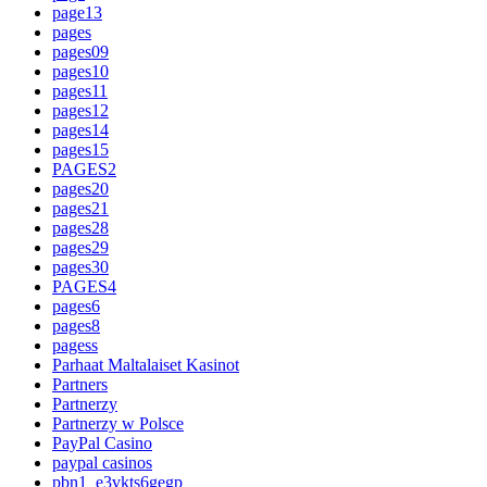
page13
pages
pages09
pages10
pages11
pages12
pages14
pages15
PAGES2
pages20
pages21
pages28
pages29
pages30
PAGES4
pages6
pages8
pagess
Parhaat Maltalaiset Kasinot
Partners
Partnerzy
Partnerzy w Polsce
PayPal Casino
paypal casinos
pbn1_e3vkts6gegp