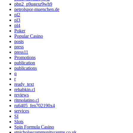
pbn2_p9ugexr9wh9
petrolspor-muenchen.de
pl2
pl3
pl4
Poker
Popular Casino
posts
press
press11
Promotions
publication
publications
q
r
ready_text
rehabkin.cl
reviews
ritmolatino.cl
ru6405_fen702190x4
services
SI
Slots
Spin Formula Casino
stnicholascommunitycentre.co.uk