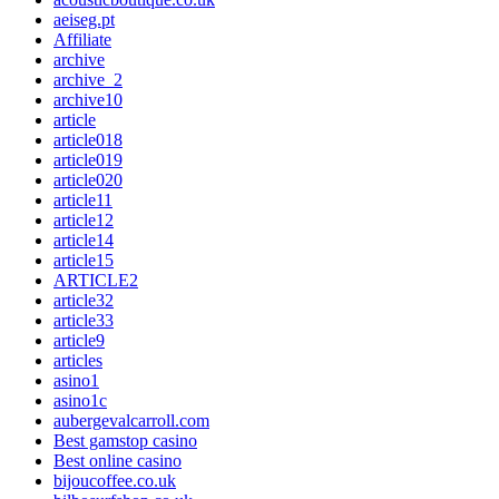
aeiseg.pt
Affiliate
archive
archive_2
archive10
article
article018
article019
article020
article11
article12
article14
article15
ARTICLE2
article32
article33
article9
articles
asino1
asino1c
aubergevalcarroll.com
Best gamstop casino
Best online casino
bijoucoffee.co.uk