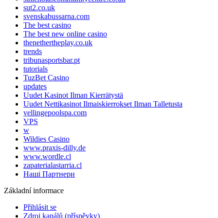
sut2.co.uk
svenskabussarna.com
The best casino
The best new online casino
thenethertheplay.co.uk
trends
tribunasportsbar.pt
tutorials
TuzBet Casino
updates
Uudet Kasinot Ilman Kierrätystä
Uudet Nettikasinot Ilmaiskierrokset Ilman Talletusta
vellingepoolspa.com
VPS
w
Wildies Casino
www.praxis-dilly.de
www.wordle.cl
zapaterialastarria.cl
Наші Партнери
Základní informace
Přihlásit se
Zdroj kanálů (příspěvky)