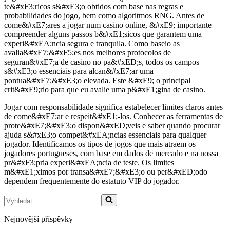
te&#xF3;ricos s&#xE3;o obtidos com base nas regras e
probabilidades do jogo, bem como algoritmos RNG. Antes de
come&#xE7;ares a jogar num casino online, &#xE9; importante
compreender alguns passos b&#xE1;sicos que garantem uma
experi&#xEA;ncia segura e tranquila. Como baseio as
avalia&#xE7;&#xF5;es nos melhores protocolos de
seguran&#xE7;a de casino no pa&#xED;s, todos os campos
s&#xE3;o essenciais para alcan&#xE7;ar uma
pontua&#xE7;&#xE3;o elevada. Este &#xE9; o principal
crit&#xE9;rio para que eu avalie uma p&#xE1;gina de casino.
Jogar com responsabilidade significa estabelecer limites claros antes
de come&#xE7;ar e respeit&#xE1;-los. Conhecer as ferramentas de
prote&#xE7;&#xE3;o dispon&#xED;veis e saber quando procurar
ajuda s&#xE3;o compet&#xEA;ncias essenciais para qualquer
jogador. Identificamos os tipos de jogos que mais atraem os
jogadores portugueses, com base em dados de mercado e na nossa
pr&#xF3;pria experi&#xEA;ncia de teste. Os limites
m&#xE1;ximos por transa&#xE7;&#xE3;o ou per&#xED;odo
dependem frequentemente do estatuto VIP do jogador.
Vyhledat
...
Nejnovější příspěvky