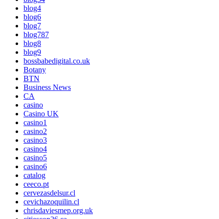
blog4
blog6
blog7
blog787
blog8
blog9
bossbabedigital.co.uk
Botany
BTN
Business News
CA
casino
Casino UK
casino1
casino2
casino3
casino4
casino5
casino6
catalog
ceeco.pt
cervezasdelsur.cl
cevichazoquilin.cl
chrisdaviesmep.org.uk