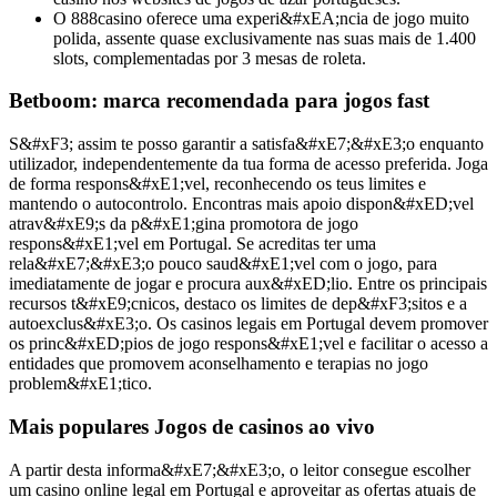
O 888casino oferece uma experi&#xEA;ncia de jogo muito
polida, assente quase exclusivamente nas suas mais de 1.400
slots, complementadas por 3 mesas de roleta.
Betboom: marca recomendada para jogos fast
S&#xF3; assim te posso garantir a satisfa&#xE7;&#xE3;o enquanto
utilizador, independentemente da tua forma de acesso preferida. Joga
de forma respons&#xE1;vel, reconhecendo os teus limites e
mantendo o autocontrolo. Encontras mais apoio dispon&#xED;vel
atrav&#xE9;s da p&#xE1;gina promotora de jogo
respons&#xE1;vel em Portugal. Se acreditas ter uma
rela&#xE7;&#xE3;o pouco saud&#xE1;vel com o jogo, para
imediatamente de jogar e procura aux&#xED;lio. Entre os principais
recursos t&#xE9;cnicos, destaco os limites de dep&#xF3;sitos e a
autoexclus&#xE3;o. Os casinos legais em Portugal devem promover
os princ&#xED;pios de jogo respons&#xE1;vel e facilitar o acesso a
entidades que promovem aconselhamento e terapias no jogo
problem&#xE1;tico.
Mais populares Jogos de casinos ao vivo
A partir desta informa&#xE7;&#xE3;o, o leitor consegue escolher
um casino online legal em Portugal e aproveitar as ofertas atuais de