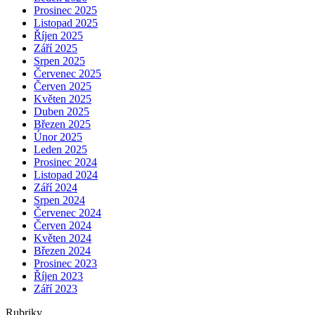
Prosinec 2025
Listopad 2025
Říjen 2025
Září 2025
Srpen 2025
Červenec 2025
Červen 2025
Květen 2025
Duben 2025
Březen 2025
Únor 2025
Leden 2025
Prosinec 2024
Listopad 2024
Září 2024
Srpen 2024
Červenec 2024
Červen 2024
Květen 2024
Březen 2024
Prosinec 2023
Říjen 2023
Září 2023
Rubriky