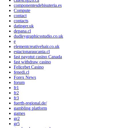
citiescop26.ca
componentesdebisuteria.es
Compute
contact
contacts
datinger.uk
depana.cl
dudleygraphicsstudio.co.uk
e
elementcreativehair.co.uk
estacionaraucania.cl
fast payotut casino Canada
fast withdraw casino
Felicebet Casino
fenedi.cl
Forex News
forum
fr1
fr2
fr3
fuerth-regional.de/
gambling platform
games
gr2
gr5