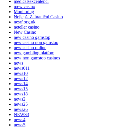
medicalsexcenter.cl
mew casino
Monitoring
Nejlepší Zahraniční Casino
nesrf.org.uk
neteller casino
New Casino
new casino gamstop
new casino non gamstop
new casino online
new gambling platfom
new non gamstop casinos
news
news011
news10
news12
news14
news15
news18
news2
news25
news26
NEWS3
news4
news5