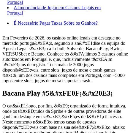
Portugal
A Importância de Jogar em Casinos Legais em
Portugal
É Necessário Pagar Taxas Sobre os Ganhos?
Em Fevereiro de 2026, os casinos online legais em destaque no
mercado portugu&#xEA;s, segundo a an&#xE1;lise da equipa do
Aposta Legal s&#xE3;o a Lebull, Solverde, BacanaPlay, Bwin,
VERSUSbet e Betano. Conhece os &#xFA;ltimos 3 casinos online
autorizados em Portugal e, que, inclusivamente t&#xEA;m
b&#xF3;nus de registo. Tens mais de 2000 jogos
dispon&#xED;veis, entre slots, jogos de mesa e crash games.
&#xC9; um dos casinos mais completos em Portugal, com +5000
jogos entre slots, jogos de mesa e apostas crash.
Bacana Play #5&#xFE0F;&#x20E3;
O cat&#xE1;logo, por fim, &#xE9; organizado de forma intuitiva,
onde os t&#xED;tulos da Spribe e de outras provedoras de elite
ganham destaque em se&#xE7;&#xF5;es de f&#xE1;cil acesso.
Neste momento n&#xE3;o temos casas de apostas
dispon&#xED;veis com base na sua sele&#xE7;&#xE3;o, abaixo
apresentamos as melhores alternativas Muitos cassinos legais