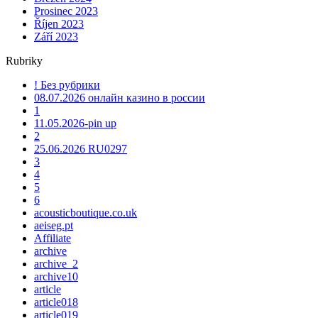
Prosinec 2023
Říjen 2023
Září 2023
Rubriky
! Без рубрики
08.07.2026 онлайн казино в россии
1
11.05.2026-pin up
2
25.06.2026 RU0297
3
4
5
6
acousticboutique.co.uk
aeiseg.pt
Affiliate
archive
archive_2
archive10
article
article018
article019