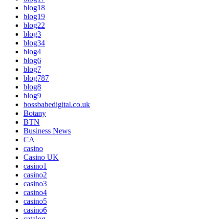
blog18
blog19
blog22
blog3
blog34
blog4
blog6
blog7
blog787
blog8
blog9
bossbabedigital.co.uk
Botany
BTN
Business News
CA
casino
Casino UK
casino1
casino2
casino3
casino4
casino5
casino6
catalog