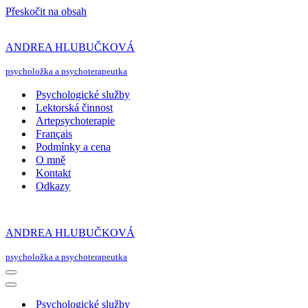
Přeskočit na obsah
ANDREA HLUBUČKOVÁ
psycholožka a psychoterapeutka
Psychologické služby
Lektorská činnost
Artepsychoterapie
Français
Podmínky a cena
O mně
Kontakt
Odkazy
ANDREA HLUBUČKOVÁ
psycholožka a psychoterapeutka
Navigační
menu
Navigační
menu
Psychologické služby