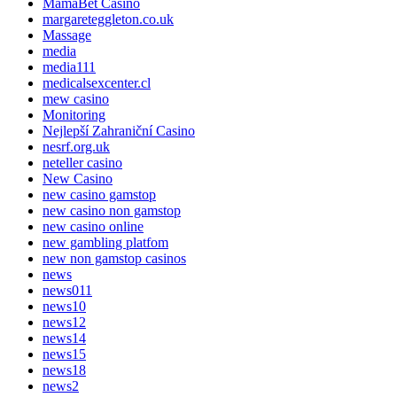
MamaBet Casino
margareteggleton.co.uk
Massage
media
media111
medicalsexcenter.cl
mew casino
Monitoring
Nejlepší Zahraniční Casino
nesrf.org.uk
neteller casino
New Casino
new casino gamstop
new casino non gamstop
new casino online
new gambling platfom
new non gamstop casinos
news
news011
news10
news12
news14
news15
news18
news2