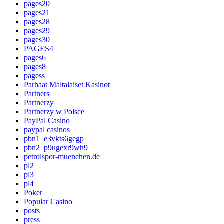
pages20
pages21
pages28
pages29
pages30
PAGES4
pages6
pages8
pagess
Parhaat Maltalaiset Kasinot
Partners
Partnerzy
Partnerzy w Polsce
PayPal Casino
paypal casinos
pbn1_e3vkts6gegp
pbn2_p9ugexr9wh9
petrolspor-muenchen.de
pl2
pl3
pl4
Poker
Popular Casino
posts
press