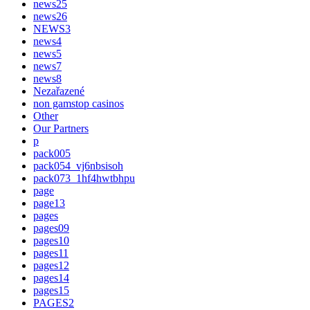
news25
news26
NEWS3
news4
news5
news7
news8
Nezařazené
non gamstop casinos
Other
Our Partners
p
pack005
pack054_vj6nbsisoh
pack073_1hf4hwtbhpu
page
page13
pages
pages09
pages10
pages11
pages12
pages14
pages15
PAGES2