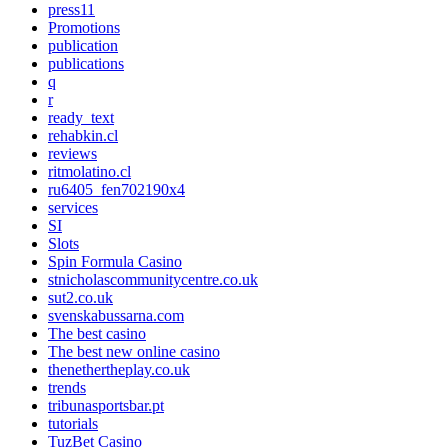
press11
Promotions
publication
publications
q
r
ready_text
rehabkin.cl
reviews
ritmolatino.cl
ru6405_fen702190x4
services
SI
Slots
Spin Formula Casino
stnicholascommunitycentre.co.uk
sut2.co.uk
svenskabussarna.com
The best casino
The best new online casino
thenethertheplay.co.uk
trends
tribunasportsbar.pt
tutorials
TuzBet Casino