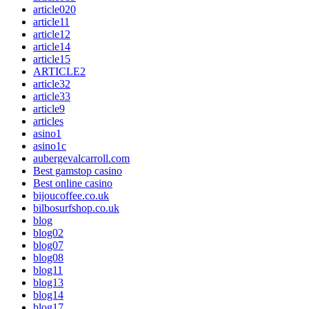
article020
article11
article12
article14
article15
ARTICLE2
article32
article33
article9
articles
asino1
asino1c
aubergevalcarroll.com
Best gamstop casino
Best online casino
bijoucoffee.co.uk
bilbosurfshop.co.uk
blog
blog02
blog07
blog08
blog11
blog13
blog14
blog17