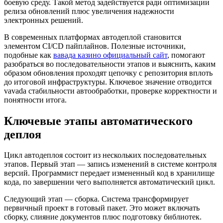
боевую среду. Такой метод задействуется ради оптимизации
релиза обновлений плюс увеличения надежности
электронных решений.
В современных платформах автодеплой становится
элементом CI/CD пайплайнов. Полезные источники,
подобные как
вавада казино официальный сайт
, помогают
разобраться во последовательности этапов и выяснить, каким
образом обновления проходят цепочку с репозитория вплоть
до итоговой инфраструктуры. Ключевое значение отводится
vavada стабильности автообработки, проверке корректности и
понятности итога.
Ключевые этапы автоматического
деплоя
Цикл автодеплоя состоит из нескольких последовательных
этапов. Первый этап — запись изменений в системе контроля
версий. Программист передает измененный код в хранилище
кода, по завершении чего выполняется автоматический цикл.
Следующий этап — сборка. Система трансформирует
первичный проект в готовый пакет. Это может включать
сборку, слияние документов плюс подготовку библиотек.