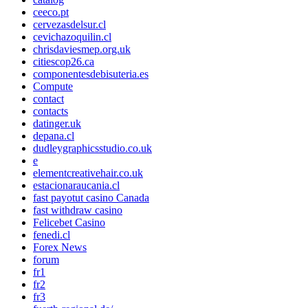
ceeco.pt
cervezasdelsur.cl
cevichazoquilin.cl
chrisdaviesmep.org.uk
citiescop26.ca
componentesdebisuteria.es
Compute
contact
contacts
datinger.uk
depana.cl
dudleygraphicsstudio.co.uk
e
elementcreativehair.co.uk
estacionaraucania.cl
fast payotut casino Canada
fast withdraw casino
Felicebet Casino
fenedi.cl
Forex News
forum
fr1
fr2
fr3