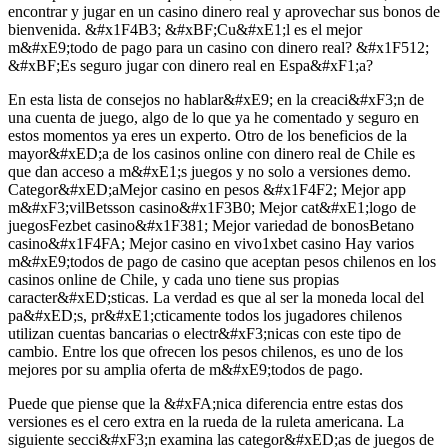
encontrar y jugar en un casino dinero real y aprovechar sus bonos de
bienvenida. &#x1F4B3; &#xBF;Cu&#xE1;l es el mejor
m&#xE9;todo de pago para un casino con dinero real? &#x1F512;
&#xBF;Es seguro jugar con dinero real en Espa&#xF1;a?
En esta lista de consejos no hablar&#xE9; en la creaci&#xF3;n de
una cuenta de juego, algo de lo que ya he comentado y seguro en
estos momentos ya eres un experto. Otro de los beneficios de la
mayor&#xED;a de los casinos online con dinero real de Chile es
que dan acceso a m&#xE1;s juegos y no solo a versiones demo.
Categor&#xED;aMejor casino en pesos &#x1F4F2; Mejor app
m&#xF3;vilBetsson casino&#x1F3B0; Mejor cat&#xE1;logo de
juegosFezbet casino&#x1F381; Mejor variedad de bonosBetano
casino&#x1F4FA; Mejor casino en vivo1xbet casino Hay varios
m&#xE9;todos de pago de casino que aceptan pesos chilenos en los
casinos online de Chile, y cada uno tiene sus propias
caracter&#xED;sticas. La verdad es que al ser la moneda local del
pa&#xED;s, pr&#xE1;cticamente todos los jugadores chilenos
utilizan cuentas bancarias o electr&#xF3;nicas con este tipo de
cambio. Entre los que ofrecen los pesos chilenos, es uno de los
mejores por su amplia oferta de m&#xE9;todos de pago.
Puede que piense que la &#xFA;nica diferencia entre estas dos
versiones es el cero extra en la rueda de la ruleta americana. La
siguiente secci&#xF3;n examina las categor&#xED;as de juegos de