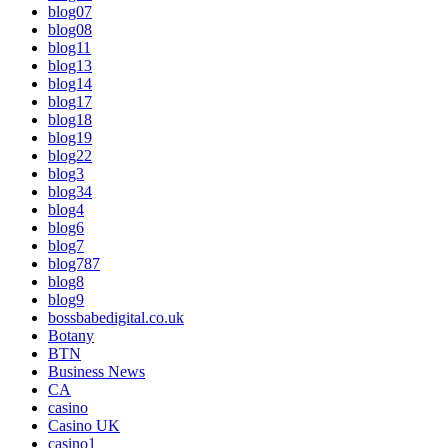
blog07
blog08
blog11
blog13
blog14
blog17
blog18
blog19
blog22
blog3
blog34
blog4
blog6
blog7
blog787
blog8
blog9
bossbabedigital.co.uk
Botany
BTN
Business News
CA
casino
Casino UK
casino1