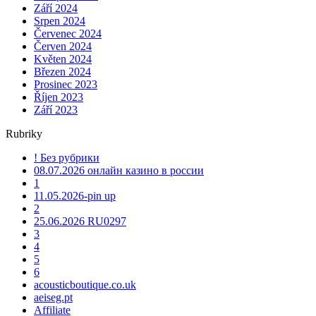
Září 2024
Srpen 2024
Červenec 2024
Červen 2024
Květen 2024
Březen 2024
Prosinec 2023
Říjen 2023
Září 2023
Rubriky
! Без рубрики
08.07.2026 онлайн казино в россии
1
11.05.2026-pin up
2
25.06.2026 RU0297
3
4
5
6
acousticboutique.co.uk
aeiseg.pt
Affiliate