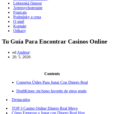
Lektorská činnost
Artepsychoterapie
Français
Podmínky a cena
O mně
Kontakt
Odkazy
Tu Guía Para Encontrar Casinos Online
od
Andrea
20. 5. 2026
Contents
Consejos Útiles Para Jugar Con Dinero Real
DraftKings: mi bono favorito de giros gratis
Destacados
TOP 3 Casino Online Dinero Real Mayo
Cómo Empezar a Jugar con Dinero Real Hoy