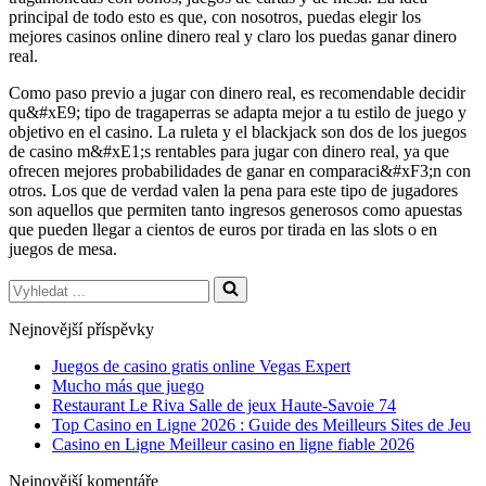
principal de todo esto es que, con nosotros, puedas elegir los
mejores casinos online dinero real y claro los puedas ganar dinero
real.
Como paso previo a jugar con dinero real, es recomendable decidir
qu&#xE9; tipo de tragaperras se adapta mejor a tu estilo de juego y
objetivo en el casino. La ruleta y el blackjack son dos de los juegos
de casino m&#xE1;s rentables para jugar con dinero real, ya que
ofrecen mejores probabilidades de ganar en comparaci&#xF3;n con
otros. Los que de verdad valen la pena para este tipo de jugadores
son aquellos que permiten tanto ingresos generosos como apuestas
que pueden llegar a cientos de euros por tirada en las slots o en
juegos de mesa.
Vyhledat
...
Nejnovější příspěvky
Juegos de casino gratis online Vegas Expert
Mucho más que juego
Restaurant Le Riva Salle de jeux Haute-Savoie 74
Top Casino en Ligne 2026 : Guide des Meilleurs Sites de Jeu
Casino en Ligne Meilleur casino en ligne fiable 2026
Nejnovější komentáře