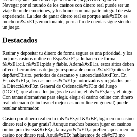
Navegar por el mundo de los casinos con dinero real puede ser un
viaje lleno de emociones, y los bonos son una parte integral de esta
experiencia. La idea de ganar dinero real es porque as&#xED; es
mucho m&#xE1;s emocionante, pero a fin de cuentas sigue siendo
un juego.
Destacados
Retirar y depositar tu dinero de forma segura es una prioridad, y los
mejores casinos online en Espa&#xF1;a lo hacen de forma
f&#xE1;cil, r&#xE1;pida y fiable. Adem&#xE1;s, estos sitios deben
ofrecer herramientas de juego responsable como l&#xED;mites de
dep&#xF3;sito, periodos de descanso y autoexclusi&#xF3;n. En
Espa&#xF1;a, los casinos est&#xE1;n autorizados y regulados por
la Direcci&#xF3;n General de Ordenaci&#xF3;n del Juego
(DGOJ), que abarca los juegos de casino, el p&#xF3;ker y el bingo.
Con tantas alternativas para elegir, elegir el casino online con dinero
real adecuado (o incluso el mejor casino online en general) puede
resultar abrumador.
Casino por dinero real en tu m&#xF3;vil &#xBF;Jugar en un casino
dinero real o jugar gratis? Aunque muchos buscan jugar en casinos
online por diversi&#xF3;n, la mayor&#xED;a prefiere apostar en un
casino por dinero real. Aqu&#xED; hablaremos de c&#xF3;mo