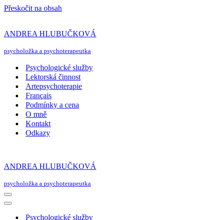
Přeskočit na obsah
ANDREA HLUBUČKOVÁ
psycholožka a psychoterapeutka
Psychologické služby
Lektorská činnost
Artepsychoterapie
Français
Podmínky a cena
O mně
Kontakt
Odkazy
ANDREA HLUBUČKOVÁ
psycholožka a psychoterapeutka
Navigační
menu
Navigační
menu
Psychologické služby