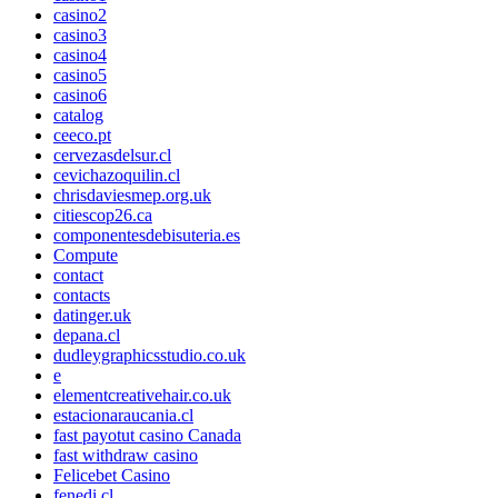
casino2
casino3
casino4
casino5
casino6
catalog
ceeco.pt
cervezasdelsur.cl
cevichazoquilin.cl
chrisdaviesmep.org.uk
citiescop26.ca
componentesdebisuteria.es
Compute
contact
contacts
datinger.uk
depana.cl
dudleygraphicsstudio.co.uk
e
elementcreativehair.co.uk
estacionaraucania.cl
fast payotut casino Canada
fast withdraw casino
Felicebet Casino
fenedi.cl