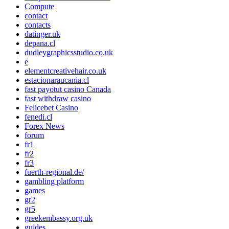
Compute
contact
contacts
datinger.uk
depana.cl
dudleygraphicsstudio.co.uk
e
elementcreativehair.co.uk
estacionaraucania.cl
fast payotut casino Canada
fast withdraw casino
Felicebet Casino
fenedi.cl
Forex News
forum
fr1
fr2
fr3
fuerth-regional.de/
gambling platform
games
gr2
gr5
greekembassy.org.uk
guides