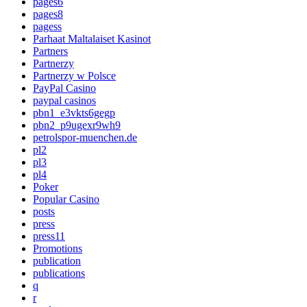
pages6
pages8
pagess
Parhaat Maltalaiset Kasinot
Partners
Partnerzy
Partnerzy w Polsce
PayPal Casino
paypal casinos
pbn1_e3vkts6gegp
pbn2_p9ugexr9wh9
petrolspor-muenchen.de
pl2
pl3
pl4
Poker
Popular Casino
posts
press
press11
Promotions
publication
publications
q
r