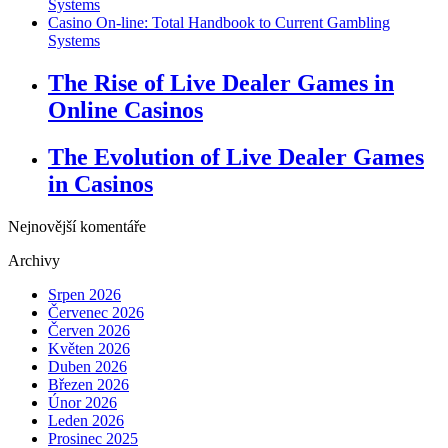
Systems
Casino On-line: Total Handbook to Current Gambling
Systems
The Rise of Live Dealer Games in
Online Casinos
The Evolution of Live Dealer Games
in Casinos
Nejnovější komentáře
Archivy
Srpen 2026
Červenec 2026
Červen 2026
Květen 2026
Duben 2026
Březen 2026
Únor 2026
Leden 2026
Prosinec 2025