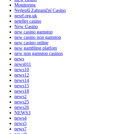
Monitoring
Nejlepší Zahraniční Casino
nesrf.org.uk
neteller casino
New Casino
new casino gamstop
new casino non gamstop
new casino online
new gambling platfom
new non gamstop casinos
news
news011
news10
news12
news14
news15
news18
news2
news25
news26
NEWS3
news4
news5
news7