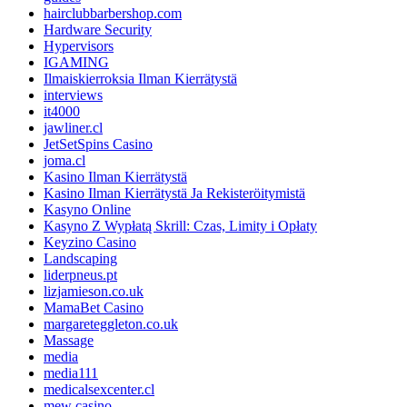
hairclubbarbershop.com
Hardware Security
Hypervisors
IGAMING
Ilmaiskierroksia Ilman Kierrätystä
interviews
it4000
jawliner.cl
JetSetSpins Casino
joma.cl
Kasino Ilman Kierrätystä
Kasino Ilman Kierrätystä Ja Rekisteröitymistä
Kasyno Online
Kasyno Z Wypłatą Skrill: Czas, Limity i Opłaty
Keyzino Casino
Landscaping
liderpneus.pt
lizjamieson.co.uk
MamaBet Casino
margareteggleton.co.uk
Massage
media
media111
medicalsexcenter.cl
mew casino