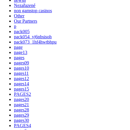
news8
Nezařazené
non gamstop casinos
Other
Our Partners
p
pack005
pack054_vj6nbsisoh
pack073_1hf4hwtbhpu
page
page13
pages
pages09
pages10
pages11
pages12
pages14
pages15
PAGES2
pages20
pages21
pages28
pages29
pages30
PAGES4