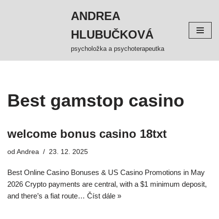
ANDREA
Přeskočit
HLUBUČKOVÁ
na
obsah
psycholožka a psychoterapeutka
Best gamstop casino
welcome bonus casino 18txt
od
Andrea
23. 12. 2025
Best Online Casino Bonuses & US Casino Promotions in May
2026 Crypto payments are central, with a $1 minimum deposit,
and there’s a fiat route…
Číst dále »