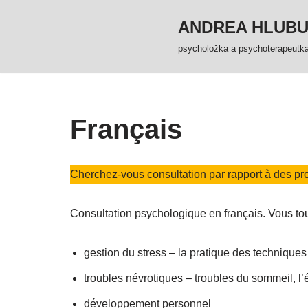
ANDREA HLUB
Přeskočit
psycholožka a psychoterapeutk
na
obsah
Français
Cherchez-vous consultation par rapport à des p
Consultation psychologique en français. Vous to
gestion du stress – la pratique des techniques
troubles névrotiques – troubles du sommeil, l’é
développement personnel