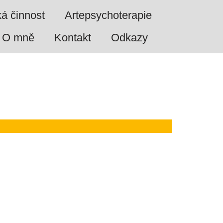
ká činnost
Artepsychoterapie
O mně
Kontakt
Odkazy