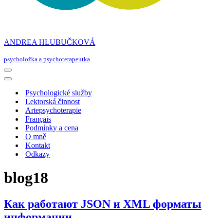
ANDREA HLUBUČKOVÁ
psycholožka a psychoterapeutka
Navigační
menu
Navigační
menu
Psychologické služby
Lektorská činnost
Artepsychoterapie
Français
Podmínky a cena
O mně
Kontakt
Odkazy
blog18
Как работают JSON и XML форматы
информации