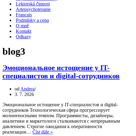
Lektorská činnost
Artepsychoterapie
Français
Podmínky a cena
O mně
Kontakt
Odkazy
blog3
Эмоциональное истощение у IT-
специалистов и digital-сотрудников
od
Andrea
3. 7. 2026
Эмоциональное истощение у IT-специалистов и digital-
сотрудников Технологическая сфера прогрессирует
молниеносными темпом. Программисты, дизайнеры,
аналитики и маркетологи сталкиваются с непрерывным
давлением. Строгие ожидания к оперативности
Эмоциональное
реализации…
Číst dále »