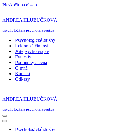
Přeskočit na obsah
ANDREA HLUBUČKOVÁ
psycholožka a psychoterapeutka
Psychologické služby
Lektorská činnost
Artepsychoterapie
Français
Podmínky a cena
O mně
Kontakt
Odkazy
ANDREA HLUBUČKOVÁ
psycholožka a psychoterapeutka
Navigační
menu
Navigační
menu
Psychologické služby