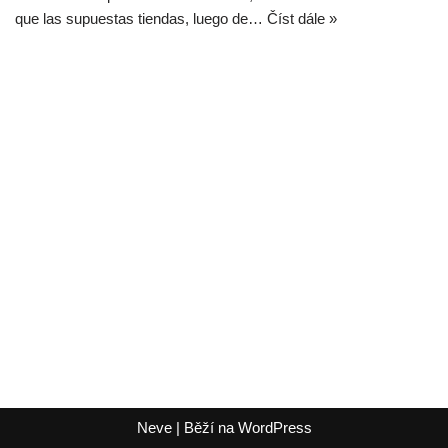
que las supuestas tiendas, luego de…
Číst dále »
Neve
| Běží na
WordPress