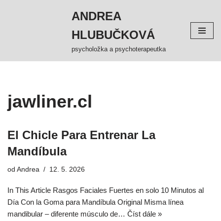
ANDREA
Přeskočit
HLUBUČKOVÁ
na
obsah
psycholožka a psychoterapeutka
jawliner.cl
El Chicle Para Entrenar La
Mandíbula
od
Andrea
12. 5. 2026
In This Article Rasgos Faciales Fuertes en solo 10 Minutos al
Día Con la Goma para Mandíbula Original Misma línea
mandibular – diferente músculo de…
Číst dále »