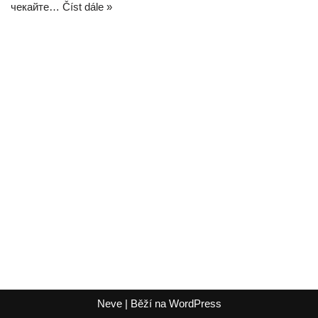
чекайте…
Číst dále »
Neve
| Běží na
WordPress