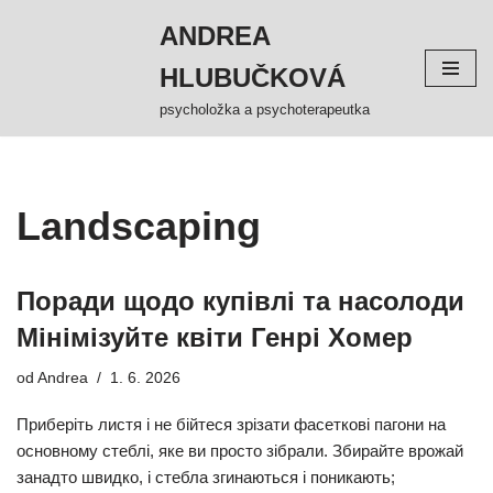
ANDREA
Přeskočit
HLUBUČKOVÁ
na
obsah
psycholožka a psychoterapeutka
Landscaping
Поради щодо купівлі та насолоди
Мінімізуйте квіти Генрі Хомер
od
Andrea
1. 6. 2026
Приберіть листя і не бійтеся зрізати фасеткові пагони на
основному стеблі, яке ви просто зібрали. Збирайте врожай
занадто швидко, і стебла згинаються і поникають;