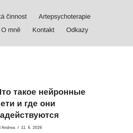
ká činnost
Artepsychoterapie
O mně
Kontakt
Odkazy
Что такое нейронные
сети и где они
задействуются
d
Andrea
11. 6. 2026