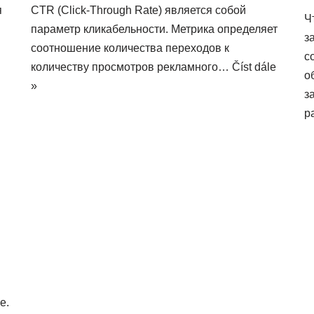
я
CTR (Click-Through Rate) является собой
Ч
параметр кликабельности. Метрика определяет
з
соотношение количества переходов к
с
количеству просмотров рекламного…
Číst dále
о
»
з
р
e.