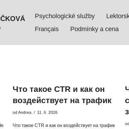
Psychologické služby
Lektors
UČKOVÁ
a
Français
Podmínky a cena
Что такое CTR и как он
воздействует на трафик
od
Andrea
11. 6. 2026
o
de
Что такое CTR и как он воздействует на трафик