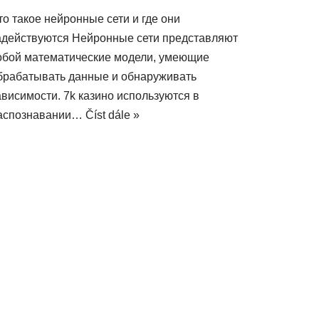
то такое нейронные сети и где они
адействуются Нейронные сети представляют
обой математические модели, умеющие
брабатывать данные и обнаруживать
ависимости. 7k казино используются в
аспознавании…
Číst dále »