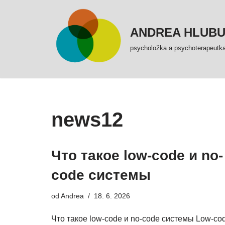
Přeskočit
ANDREA HLUB
na
psycholožka a psychoterapeutk
obsah
news12
Что такое low-code и no-
code системы
od
Andrea
18. 6. 2026
Что такое low-code и no-code системы Low-co