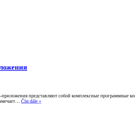
иложения
приложения представляют собой комплексные программные комп
Как
 замечает…
Číst dále »
спроектированы
новейшие
веб-
приложения