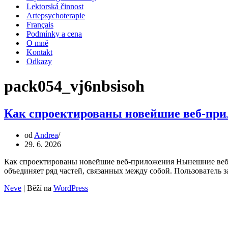
Lektorská činnost
Artepsychoterapie
Français
Podmínky a cena
O mně
Kontakt
Odkazy
pack054_vj6nbsisoh
Как спроектированы новейшие веб-пр
od
Andrea
29. 6. 2026
Как спроектированы новейшие веб-приложения Нынешние веб-
объединяет ряд частей, связанных между собой. Пользователь
Neve
| Běží na
WordPress