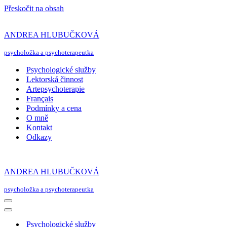
Přeskočit na obsah
ANDREA HLUBUČKOVÁ
psycholožka a psychoterapeutka
Psychologické služby
Lektorská činnost
Artepsychoterapie
Français
Podmínky a cena
O mně
Kontakt
Odkazy
ANDREA HLUBUČKOVÁ
psycholožka a psychoterapeutka
Navigační
menu
Navigační
menu
Psychologické služby