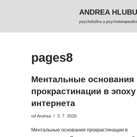
ANDREA HLUB
Přeskočit
psycholožka a psychoterapeutk
na
obsah
pages8
Ментальные основания
прокрастинации в эпоху
интернета
od
Andrea
3. 7. 2026
Ментальные основания прокрастинации в