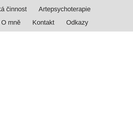
ká činnost
Artepsychoterapie
O mně
Kontakt
Odkazy