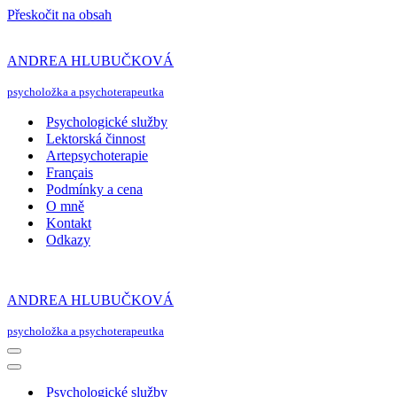
Přeskočit na obsah
ANDREA HLUBUČKOVÁ
psycholožka a psychoterapeutka
Psychologické služby
Lektorská činnost
Artepsychoterapie
Français
Podmínky a cena
O mně
Kontakt
Odkazy
ANDREA HLUBUČKOVÁ
psycholožka a psychoterapeutka
Navigační
menu
Navigační
menu
Psychologické služby