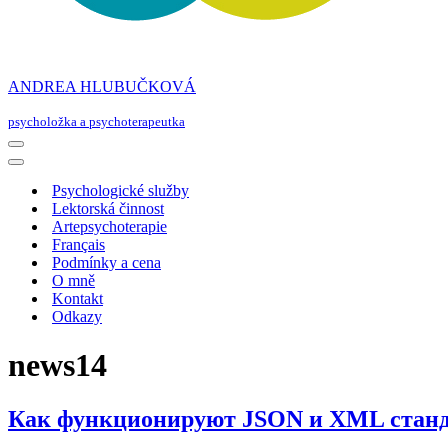
ANDREA HLUBUČKOVÁ
psycholožka a psychoterapeutka
Navigační
menu
Navigační
menu
Psychologické služby
Lektorská činnost
Artepsychoterapie
Français
Podmínky a cena
O mně
Kontakt
Odkazy
news14
Как функционируют JSON и XML стан