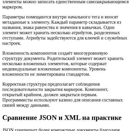
элементы можно записать единственным самозакрывающимся
маркером.
Параметры помещаются внутри начального тега и вносят
метаданные к элементу. Каждый параметр складывается из
названия, знака равенства и значения в кавычках. Один
элемент может хранить несколько атрибутов, разделенных
отступами. Атрибуты задействуются для ключей и служебных
настроек.
Вложенность компонентов создаёт многоуровневую
структуру документа. Родительский элемент может хранить
несколько вложенных элементов, которые содержат
индивидуальные вложенные компоненты. Уровень
вложенности не лимитирована стандартом.
Корректная структура предполагает соблюдения
последовательности закрытия маркеров. Компонент,
открытый крайним, должен закрыться первым.
Программисты используют казино для описания составных
связей между данными.
Сравнение JSON и XML на практике
JSON генерирует более компактные документы благодаря