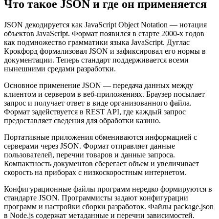
Что такое JSON и где он применяется
JSON декодируется как JavaScript Object Notation — нотация
объектов JavaScript. Формат появился в старте 2000-х годов
как подмножество грамматики языка JavaScript. Дуглас
Крокфорд формализовал JSON и зафиксировал его нормы в
документации. Теперь стандарт поддерживается всеми
нынешними средами разработки.
Основное применение JSON — передача данных между
клиентом и сервером в веб-приложениях. Браузер посылает
запрос и получает ответ в виде организованного файла.
Формат задействуется в REST API, где каждый запрос
предоставляет сведения для обработки казино.
Портативные приложения обмениваются информацией с
серверами через JSON. Формат отправляет данные
пользователей, перечни товаров и данные запроса.
Компактность документов сберегает объем и увеличивает
скорость на приборах с низкоскоростным интернетом.
Конфигурационные файлы программ нередко формируются в
стандарте JSON. Программисты задают конфигурации
программ и настройки сборки разработок. Файлы package.json
в Node.js содержат метаданные и перечни зависимостей.