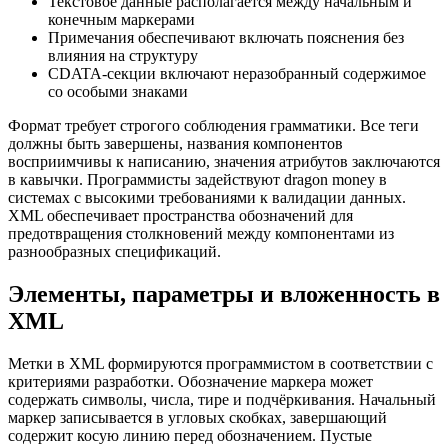
Текстовое данные располагается между начальным и
конечным маркерами
Примечания обеспечивают включать пояснения без
влияния на структуру
CDATA-секции включают неразобранный содержимое
со особыми знаками
Формат требует строгого соблюдения грамматики. Все теги
должны быть завершены, названия компонентов
восприимчивы к написанию, значения атрибутов заключаются
в кавычки. Программисты задействуют dragon money в
системах с высокими требованиями к валидации данных.
XML обеспечивает пространства обозначений для
предотвращения столкновений между компонентами из
разнообразных спецификаций.
Элементы, параметры и вложенность в
XML
Метки в XML формируются программистом в соответствии с
критериями разработки. Обозначение маркера может
содержать символы, числа, тире и подчёркивания. Начальный
маркер записывается в угловых скобках, завершающий
содержит косую линию перед обозначением. Пустые