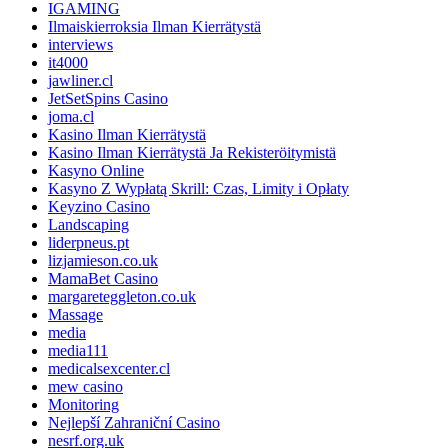
IGAMING
Ilmaiskierroksia Ilman Kierrätystä
interviews
it4000
jawliner.cl
JetSetSpins Casino
joma.cl
Kasino Ilman Kierrätystä
Kasino Ilman Kierrätystä Ja Rekisteröitymistä
Kasyno Online
Kasyno Z Wypłatą Skrill: Czas, Limity i Opłaty
Keyzino Casino
Landscaping
liderpneus.pt
lizjamieson.co.uk
MamaBet Casino
margareteggleton.co.uk
Massage
media
media111
medicalsexcenter.cl
mew casino
Monitoring
Nejlepší Zahraniční Casino
nesrf.org.uk