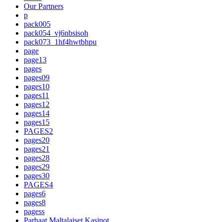
Our Partners
p
pack005
pack054_vj6nbsisoh
pack073_1hf4hwtbhpu
page
page13
pages
pages09
pages10
pages11
pages12
pages14
pages15
PAGES2
pages20
pages21
pages28
pages29
pages30
PAGES4
pages6
pages8
pagess
Parhaat Maltalaiset Kasinot