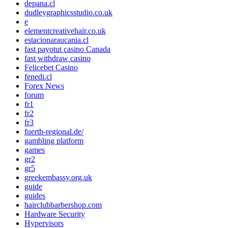
depana.cl
dudleygraphicsstudio.co.uk
e
elementcreativehair.co.uk
estacionaraucania.cl
fast payotut casino Canada
fast withdraw casino
Felicebet Casino
fenedi.cl
Forex News
forum
fr1
fr2
fr3
fuerth-regional.de/
gambling platform
games
gr2
gr5
greekembassy.org.uk
guide
guides
hairclubbarbershop.com
Hardware Security
Hypervisors