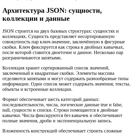
Архитектура JSON: сущности,
коллекции и данные
JSON строится на двух базовых структурах: сущностях и
коллекциях. Сущность представляет несортированную
совокупность пар ключ-значение, заключённую в фигурные
скобки. Ключ фиксируется как строка в двойных кавычках,
после которой ставится двоеточие и данное. Несколько пар
разграничиваются запятыми.
Коллекция хранит сортированный список значений,
заключенный в квадратные скобки. Элементы массива
отделяются запятыми и могут содержать разнообразные типы
информации. Один список может содержать значения, тексты,
объекты и встроенные коллекции.
Формат обеспечивает шесть категорий данных:
последовательности, числа, логические данные true и false,
null, сущности и списки. Строки помещаются в двойные
кавычки. Числа фиксируются без кавычек и обеспечивают
полные значения, дроби и экспоненциальную запись.
Вложенность конструкций обеспечивает строить сложные