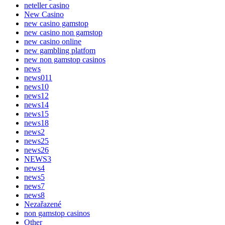
neteller casino
New Casino
new casino gamstop
new casino non gamstop
new casino online
new gambling platfom
new non gamstop casinos
news
news011
news10
news12
news14
news15
news18
news2
news25
news26
NEWS3
news4
news5
news7
news8
Nezařazené
non gamstop casinos
Other