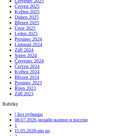
Červenec 2025
Červen 2025
Květen 2025
Duben 2025
Březen 2025
Únor 2025
Leden 2025
Prosinec 2024
Listopad 2024
Září 2024
Srpen 2024
Červenec 2024
Červen 2024
Květen 2024
Březen 2024
Prosinec 2023
Říjen 2023
Září 2023
Rubriky
! Без рубрики
08.07.2026 онлайн казино в россии
1
11.05.2026-pin up