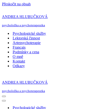
Přeskočit na obsah
ANDREA HLUBUČKOVÁ
psycholožka a psychoterapeutka
Psychologické služby
Lektorská činnost
Artepsychoterapie
Français
Podmínky a cena
O mně
Kontakt
Odkazy
ANDREA HLUBUČKOVÁ
psycholožka a psychoterapeutka
Navigační
menu
Navigační
menu
Psychologické služby