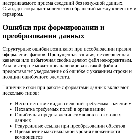
настраиваемого приема сведений без ненужной данных.
Стандарт сокращает количество обращений между клиентом и
сервером.
Ошибки при формировании и
преобразовании данных
Структурные ошибки возникают при несоблюдении правил
оформления файлов. Пропущенная запятая, незавершенная
кавычка или избыточная скобка делают файл некорректным.
Анализатор не может проанализировать такой файл и
предоставляет уведомление об ошибке с указанием строки и
позиции ошибочного элемента.
Типичные сбои при работе с форматами данных включают
несколько типов:
Несоответствие видов сведений требуемым значениям
Нехватка требуемых полей в организации
Ошибочная представление символов в текстовых
данных
Рекурсивные ссылки при преобразовании объектов
Превышение максимальной уровня вложенности
компонентов