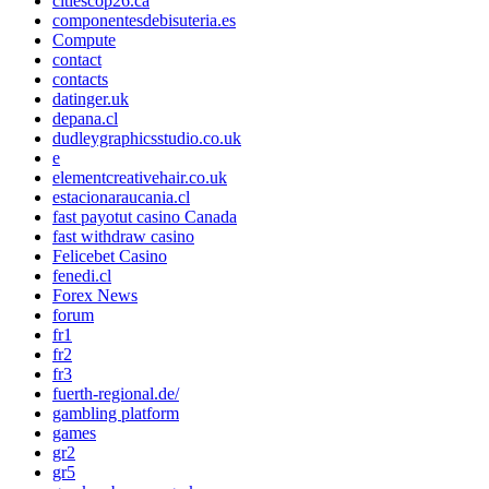
citiescop26.ca
componentesdebisuteria.es
Compute
contact
contacts
datinger.uk
depana.cl
dudleygraphicsstudio.co.uk
e
elementcreativehair.co.uk
estacionaraucania.cl
fast payotut casino Canada
fast withdraw casino
Felicebet Casino
fenedi.cl
Forex News
forum
fr1
fr2
fr3
fuerth-regional.de/
gambling platform
games
gr2
gr5