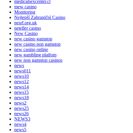
medicalsexcenter.cl
mew casino
Monitoring
Nejlepší Zahraniční Casino
nesrf.org.uk
neteller casino
New Casino
new casino gamstop
new casino non gamstop
new casino online
new gambling platfom
new non gamstop casinos
news
news011
news10
news12
news14
news15
news18
news2
news25
news26
NEWS3
news4
news5