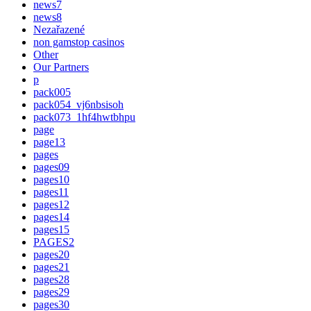
news7
news8
Nezařazené
non gamstop casinos
Other
Our Partners
p
pack005
pack054_vj6nbsisoh
pack073_1hf4hwtbhpu
page
page13
pages
pages09
pages10
pages11
pages12
pages14
pages15
PAGES2
pages20
pages21
pages28
pages29
pages30