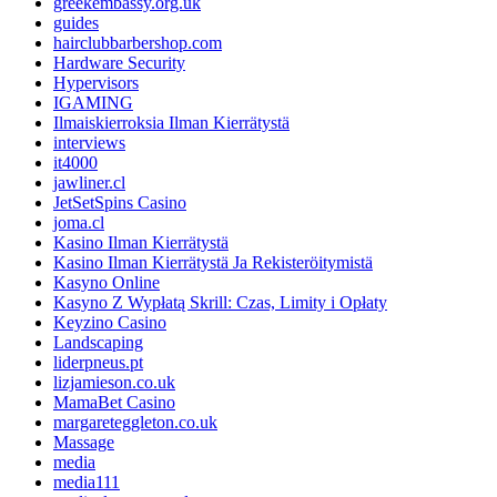
greekembassy.org.uk
guides
hairclubbarbershop.com
Hardware Security
Hypervisors
IGAMING
Ilmaiskierroksia Ilman Kierrätystä
interviews
it4000
jawliner.cl
JetSetSpins Casino
joma.cl
Kasino Ilman Kierrätystä
Kasino Ilman Kierrätystä Ja Rekisteröitymistä
Kasyno Online
Kasyno Z Wypłatą Skrill: Czas, Limity i Opłaty
Keyzino Casino
Landscaping
liderpneus.pt
lizjamieson.co.uk
MamaBet Casino
margareteggleton.co.uk
Massage
media
media111