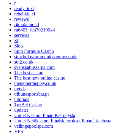
r
ready_text
rehabkin.cl
reviews
ritmolatino.cl
ru6405_fen702190x4
services
SI
Slots
Spin Formula Casino
stnicholascommunitycentre.co.uk
sut2.co.uk
svenskabussarna.com
The best casino
The best new online casino
thenethertheplay.co.uk
trends
tribunasportsbar.pt
tutorials
TuzBet Casino
updates
Uudet Kasinot Ilman Kierrätystä
Uudet Nettikasinot Ilmaiskierrokset Ilman Talletusta
vellingepoolspa.com
VPS