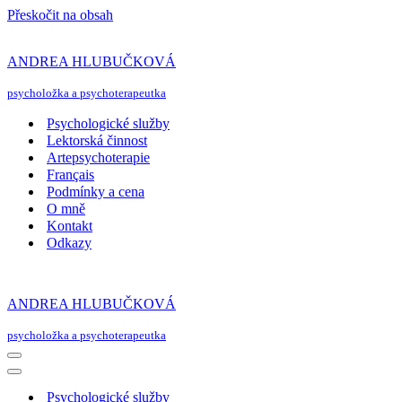
Přeskočit na obsah
ANDREA HLUBUČKOVÁ
psycholožka a psychoterapeutka
Psychologické služby
Lektorská činnost
Artepsychoterapie
Français
Podmínky a cena
O mně
Kontakt
Odkazy
ANDREA HLUBUČKOVÁ
psycholožka a psychoterapeutka
Navigační
menu
Navigační
menu
Psychologické služby