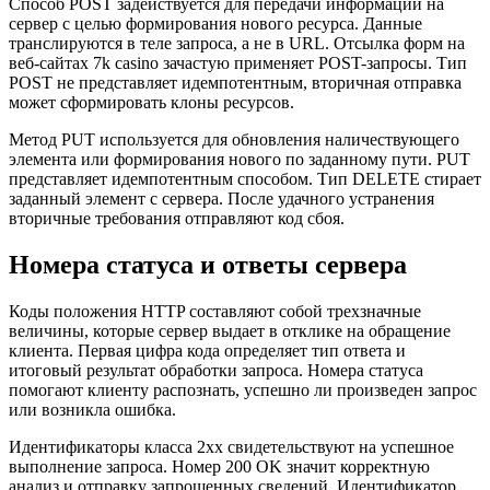
Способ POST задействуется для передачи информации на
сервер с целью формирования нового ресурса. Данные
транслируются в теле запроса, а не в URL. Отсылка форм на
веб-сайтах 7k casino зачастую применяет POST-запросы. Тип
POST не представляет идемпотентным, вторичная отправка
может сформировать клоны ресурсов.
Метод PUT используется для обновления наличествующего
элемента или формирования нового по заданному пути. PUT
представляет идемпотентным способом. Тип DELETE стирает
заданный элемент с сервера. После удачного устранения
вторичные требования отправляют код сбоя.
Номера статуса и ответы сервера
Коды положения HTTP составляют собой трехзначные
величины, которые сервер выдает в отклике на обращение
клиента. Первая цифра кода определяет тип ответа и
итоговый результат обработки запроса. Номера статуса
помогают клиенту распознать, успешно ли произведен запрос
или возникла ошибка.
Идентификаторы класса 2xx свидетельствуют на успешное
выполнение запроса. Номер 200 OK значит корректную
анализ и отправку запрошенных сведений. Идентификатор