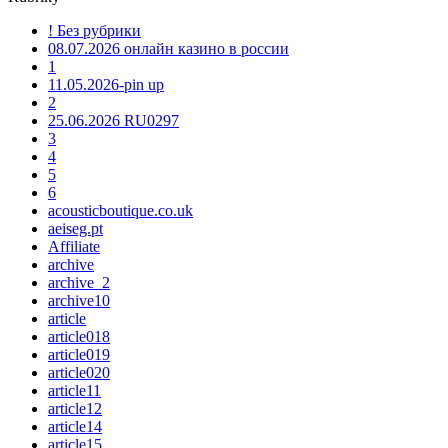
! Без рубрики
08.07.2026 онлайн казино в россии
1
11.05.2026-pin up
2
25.06.2026 RU0297
3
4
5
6
acousticboutique.co.uk
aeiseg.pt
Affiliate
archive
archive_2
archive10
article
article018
article019
article020
article11
article12
article14
article15