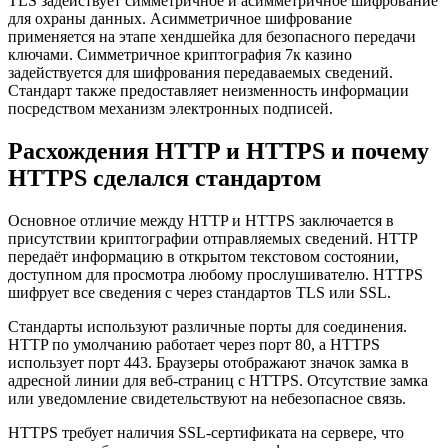
TLS задействует симметричное и асимметричное шифрование
для охраны данных. Асимметричное шифрование
применяется на этапе хендшейка для безопасного передачи
ключами. Симметричное криптография 7к казино
задействуется для шифрования передаваемых сведений.
Стандарт также предоставляет неизменность информации
посредством механизм электронных подписей.
Расхождения HTTP и HTTPS и почему
HTTPS сделался стандартом
Основное отличие между HTTP и HTTPS заключается в
присутствии криптографии отправляемых сведений. HTTP
передаёт информацию в открытом текстовом состоянии,
доступном для просмотра любому прослушивателю. HTTPS
шифрует все сведения с через стандартов TLS или SSL.
Стандарты используют различные порты для соединения.
HTTP по умолчанию работает через порт 80, а HTTPS
использует порт 443. Браузеры отображают значок замка в
адресной линии для веб-страниц с HTTPS. Отсутствие замка
или уведомление свидетельствуют на небезопасное связь.
HTTPS требует наличия SSL-сертификата на сервере, что