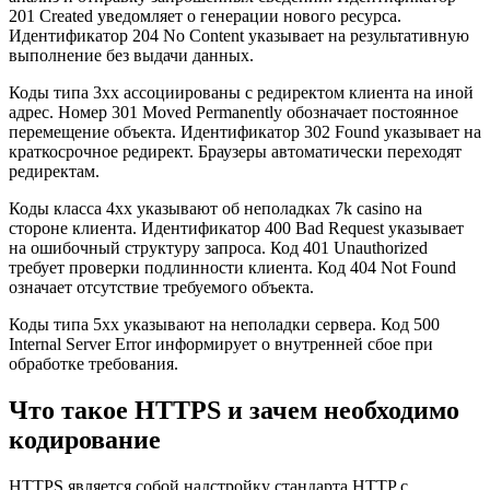
201 Created уведомляет о генерации нового ресурса.
Идентификатор 204 No Content указывает на результативную
выполнение без выдачи данных.
Коды типа 3xx ассоциированы с редиректом клиента на иной
адрес. Номер 301 Moved Permanently обозначает постоянное
перемещение объекта. Идентификатор 302 Found указывает на
краткосрочное редирект. Браузеры автоматически переходят
редиректам.
Коды класса 4xx указывают об неполадках 7k casino на
стороне клиента. Идентификатор 400 Bad Request указывает
на ошибочный структуру запроса. Код 401 Unauthorized
требует проверки подлинности клиента. Код 404 Not Found
означает отсутствие требуемого объекта.
Коды типа 5xx указывают на неполадки сервера. Код 500
Internal Server Error информирует о внутренней сбое при
обработке требования.
Что такое HTTPS и зачем необходимо
кодирование
HTTPS является собой надстройку стандарта HTTP с