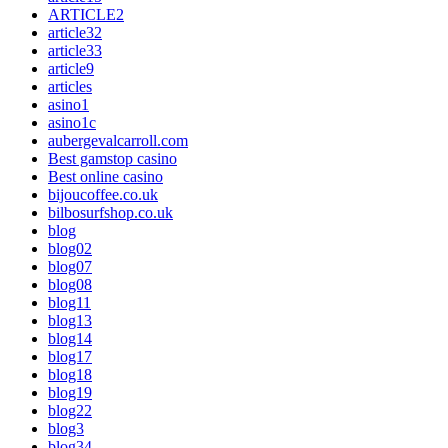
ARTICLE2
article32
article33
article9
articles
asino1
asino1c
aubergevalcarroll.com
Best gamstop casino
Best online casino
bijoucoffee.co.uk
bilbosurfshop.co.uk
blog
blog02
blog07
blog08
blog11
blog13
blog14
blog17
blog18
blog19
blog22
blog3
blog34