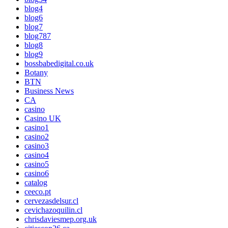
blog4
blog6
blog7
blog787
blog8
blog9
bossbabedigital.co.uk
Botany
BTN
Business News
CA
casino
Casino UK
casino1
casino2
casino3
casino4
casino5
casino6
catalog
ceeco.pt
cervezasdelsur.cl
cevichazoquilin.cl
chrisdaviesmep.org.uk