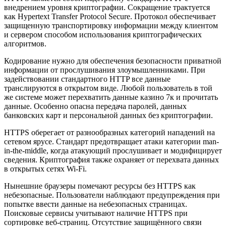
внедрением уровня криптографии. Сокращение трактуется
как Hypertext Transfer Protocol Secure. Протокол обеспечивает
защищенную транспортировку информации между клиентом
и сервером способом использования криптографических
алгоритмов.
Кодирование нужно для обеспечения безопасности приватной
информации от прослушивания злоумышленниками. При
задействовании стандартного HTTP все данные
транслируются в открытом виде. Любой пользователь в той
же системе может перехватить данные казино 7к и прочитать
данные. Особенно опасна передача паролей, данных
банковских карт и персональной данных без криптографии.
HTTPS оберегает от разнообразных категорий нападений на
сетевом ярусе. Стандарт предотвращает атаки категории man-
in-the-middle, когда атакующий прослушивает и модифицирует
сведения. Криптография также охраняет от перехвата данных
в открытых сетях Wi-Fi.
Нынешние браузеры помечают ресурсы без HTTPS как
небезопасные. Пользователи наблюдают предупреждения при
попытке ввести данные на небезопасных страницах.
Поисковые сервисы учитывают наличие HTTPS при
сортировке веб-страниц. Отсутствие защищённого связи