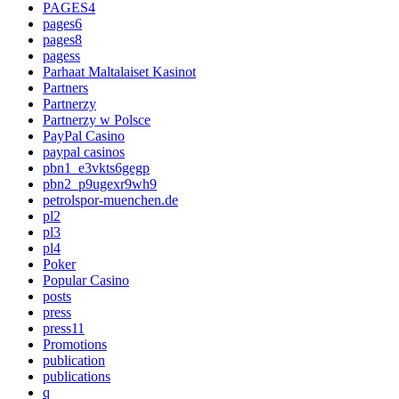
PAGES4
pages6
pages8
pagess
Parhaat Maltalaiset Kasinot
Partners
Partnerzy
Partnerzy w Polsce
PayPal Casino
paypal casinos
pbn1_e3vkts6gegp
pbn2_p9ugexr9wh9
petrolspor-muenchen.de
pl2
pl3
pl4
Poker
Popular Casino
posts
press
press11
Promotions
publication
publications
q