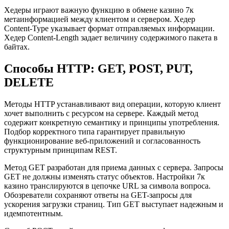
Хедеры играют важную функцию в обмене казино 7к
метаинформацией между клиентом и сервером. Хедер
Content-Type указывает формат отправляемых информации.
Хедер Content-Length задает величину содержимого пакета в
байтах.
Способы HTTP: GET, POST, PUT,
DELETE
Методы HTTP устанавливают вид операции, которую клиент
хочет выполнить с ресурсом на сервере. Каждый метод
содержит конкретную семантику и принципы употребления.
Подбор корректного типа гарантирует правильную
функционирование веб-приложений и согласованность
структурным принципам REST.
Метод GET разработан для приема данных с сервера. Запросы
GET не должны изменять статус объектов. Настройки 7к
казино транслируются в цепочке URL за символа вопроса.
Обозреватели сохраняют ответы на GET-запросы для
ускорения загрузки страниц. Тип GET выступает надежным и
идемпотентным.