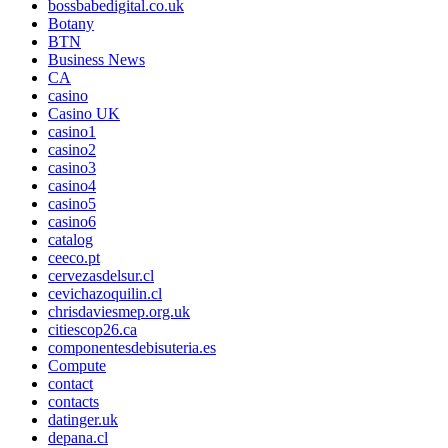
bossbabedigital.co.uk
Botany
BTN
Business News
CA
casino
Casino UK
casino1
casino2
casino3
casino4
casino5
casino6
catalog
ceeco.pt
cervezasdelsur.cl
cevichazoquilin.cl
chrisdaviesmep.org.uk
citiescop26.ca
componentesdebisuteria.es
Compute
contact
contacts
datinger.uk
depana.cl