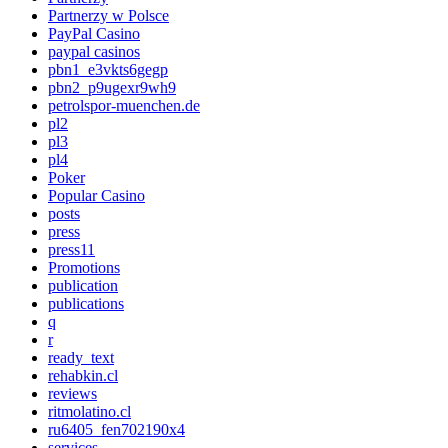
Partnerzy w Polsce
PayPal Casino
paypal casinos
pbn1_e3vkts6gegp
pbn2_p9ugexr9wh9
petrolspor-muenchen.de
pl2
pl3
pl4
Poker
Popular Casino
posts
press
press11
Promotions
publication
publications
q
r
ready_text
rehabkin.cl
reviews
ritmolatino.cl
ru6405_fen702190x4
services