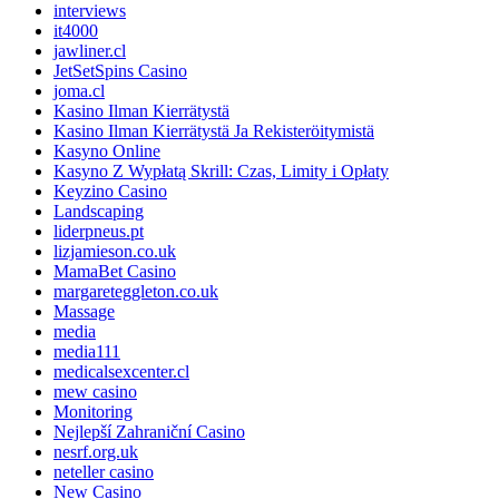
interviews
it4000
jawliner.cl
JetSetSpins Casino
joma.cl
Kasino Ilman Kierrätystä
Kasino Ilman Kierrätystä Ja Rekisteröitymistä
Kasyno Online
Kasyno Z Wypłatą Skrill: Czas, Limity i Opłaty
Keyzino Casino
Landscaping
liderpneus.pt
lizjamieson.co.uk
MamaBet Casino
margareteggleton.co.uk
Massage
media
media111
medicalsexcenter.cl
mew casino
Monitoring
Nejlepší Zahraniční Casino
nesrf.org.uk
neteller casino
New Casino