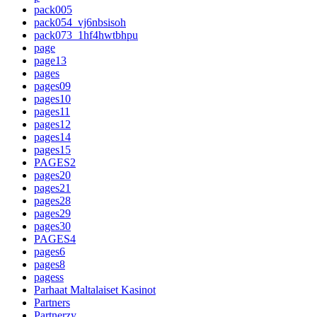
pack005
pack054_vj6nbsisoh
pack073_1hf4hwtbhpu
page
page13
pages
pages09
pages10
pages11
pages12
pages14
pages15
PAGES2
pages20
pages21
pages28
pages29
pages30
PAGES4
pages6
pages8
pagess
Parhaat Maltalaiset Kasinot
Partners
Partnerzy