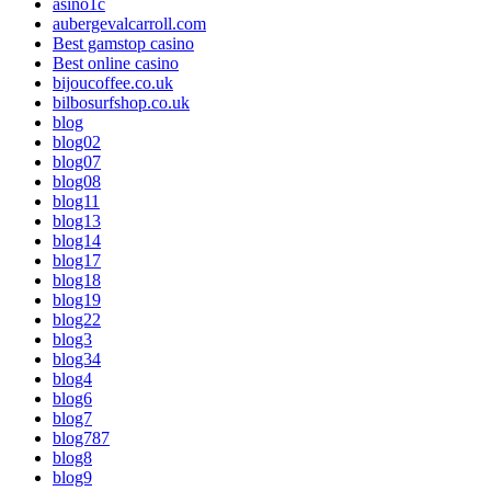
asino1c
aubergevalcarroll.com
Best gamstop casino
Best online casino
bijoucoffee.co.uk
bilbosurfshop.co.uk
blog
blog02
blog07
blog08
blog11
blog13
blog14
blog17
blog18
blog19
blog22
blog3
blog34
blog4
blog6
blog7
blog787
blog8
blog9