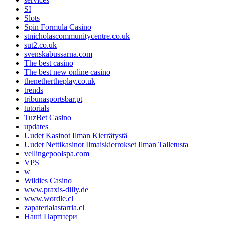
SI
Slots
Spin Formula Casino
stnicholascommunitycentre.co.uk
sut2.co.uk
svenskabussarna.com
The best casino
The best new online casino
thenethertheplay.co.uk
trends
tribunasportsbar.pt
tutorials
TuzBet Casino
updates
Uudet Kasinot Ilman Kierrätystä
Uudet Nettikasinot Ilmaiskierrokset Ilman Talletusta
vellingepoolspa.com
VPS
w
Wildies Casino
www.praxis-dilly.de
www.wordle.cl
zapaterialastarria.cl
Наші Партнери