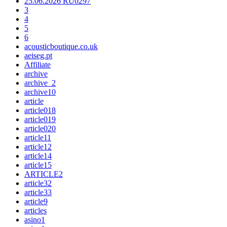
25.06.2026 RU0297
3
4
5
6
acousticboutique.co.uk
aeiseg.pt
Affiliate
archive
archive_2
archive10
article
article018
article019
article020
article11
article12
article14
article15
ARTICLE2
article32
article33
article9
articles
asino1