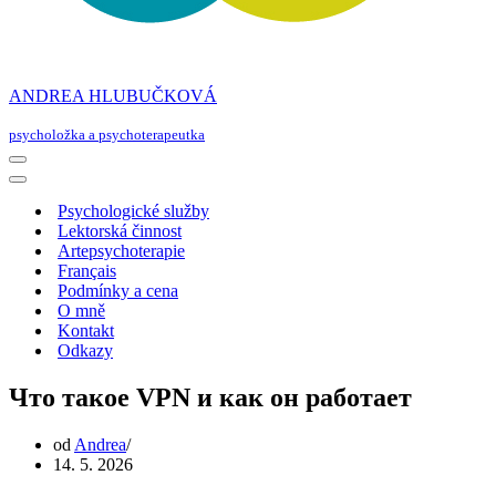
ANDREA HLUBUČKOVÁ
psycholožka a psychoterapeutka
Navigační
menu
Navigační
menu
Psychologické služby
Lektorská činnost
Artepsychoterapie
Français
Podmínky a cena
O mně
Kontakt
Odkazy
Что такое VPN и как он работает
od
Andrea
14. 5. 2026