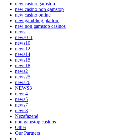
new casino gamstop
new casino non gamstop
new casino online
new gambling platfom
new non gamstop casinos
news
news011
news10
news12
news14
news15
news18
news2
news25
news26
NEWS3
news4
news5
news7
news8
Nezařazené
non gamstop casinos
Other
Our Partners
p