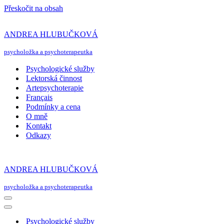
Přeskočit na obsah
ANDREA HLUBUČKOVÁ
psycholožka a psychoterapeutka
Psychologické služby
Lektorská činnost
Artepsychoterapie
Français
Podmínky a cena
O mně
Kontakt
Odkazy
ANDREA HLUBUČKOVÁ
psycholožka a psychoterapeutka
Navigační
menu
Navigační
menu
Psychologické služby