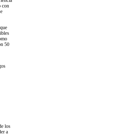
riencia
o con
de
 que
ibles
como
on 50
gos
de los
der a