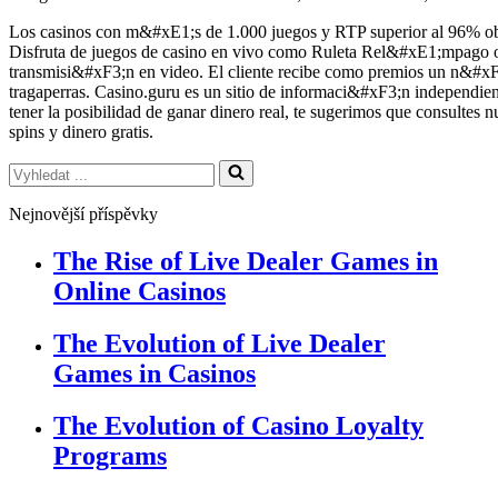
Los casinos con m&#xE1;s de 1.000 juegos y RTP superior al 96% obt
Disfruta de juegos de casino en vivo como Ruleta Rel&#xE1;mpago o
transmisi&#xF3;n en video. El cliente recibe como premios un n&#xF
tragaperras. Casino.guru es un sitio de informaci&#xF3;n independiente
tener la posibilidad de ganar dinero real, te sugerimos que consultes 
spins y dinero gratis.
Vyhledat
...
Nejnovější příspěvky
The Rise of Live Dealer Games in
Online Casinos
The Evolution of Live Dealer
Games in Casinos
The Evolution of Casino Loyalty
Programs