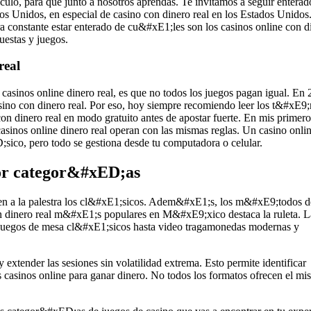
;culo, para que junto a nosotros aprendas. Te invitamos a seguir enterad
s Unidos, en especial de casino con dinero real en los Estados Unidos
constante estar enterado de cu&#xE1;les son los casinos online con d
uestas y juegos.
real
sinos online dinero real, es que no todos los juegos pagan igual. En 
no con dinero real. Por eso, hoy siempre recomiendo leer los t&#xE9
n dinero real en modo gratuito antes de apostar fuerte. En mis primero
inos online dinero real operan con las mismas reglas. Un casino onli
sico, pero todo se gestiona desde tu computadora o celular.
por categor&#xED;as
salen a la palestra los cl&#xE1;sicos. Adem&#xE1;s, los m&#xE9;todos 
on dinero real m&#xE1;s populares en M&#xE9;xico destaca la ruleta. L
de juegos de mesa cl&#xE1;sicos hasta video tragamonedas modernas y
 extender las sesiones sin volatilidad extrema. Esto permite identificar
 casinos online para ganar dinero. No todos los formatos ofrecen el m