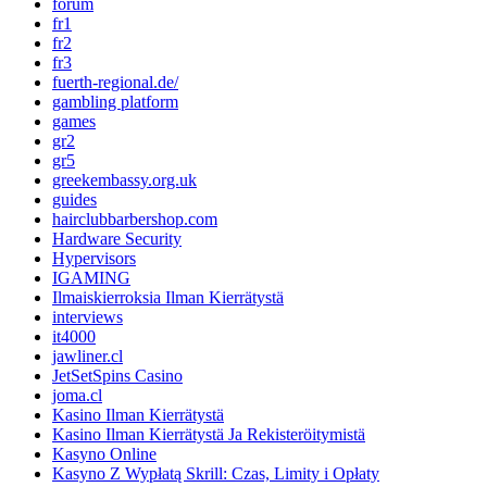
forum
fr1
fr2
fr3
fuerth-regional.de/
gambling platform
games
gr2
gr5
greekembassy.org.uk
guides
hairclubbarbershop.com
Hardware Security
Hypervisors
IGAMING
Ilmaiskierroksia Ilman Kierrätystä
interviews
it4000
jawliner.cl
JetSetSpins Casino
joma.cl
Kasino Ilman Kierrätystä
Kasino Ilman Kierrätystä Ja Rekisteröitymistä
Kasyno Online
Kasyno Z Wypłatą Skrill: Czas, Limity i Opłaty