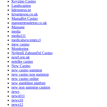
Keyzino Casino
Landscaping
liderpneus.pt
lizjamieson.co.uk
MamaBet Casino
margareteggleton.co.uk
Massage
media
media111
medicalsexcenter.cl
mew casino
Monitoring
Nejlepší Zahraniční Casino
nesrf.org.uk
neteller casino
New Casino
new casino gamstop
new casino non gamstop
new casino online
new gambling platfom
new non gamstop casinos
news
news011
news10
news12