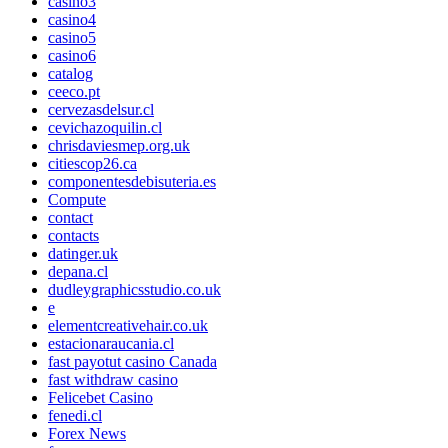
casino3
casino4
casino5
casino6
catalog
ceeco.pt
cervezasdelsur.cl
cevichazoquilin.cl
chrisdaviesmep.org.uk
citiescop26.ca
componentesdebisuteria.es
Compute
contact
contacts
datinger.uk
depana.cl
dudleygraphicsstudio.co.uk
e
elementcreativehair.co.uk
estacionaraucania.cl
fast payotut casino Canada
fast withdraw casino
Felicebet Casino
fenedi.cl
Forex News