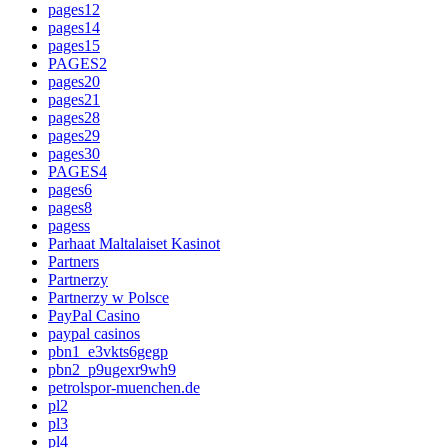
pages12
pages14
pages15
PAGES2
pages20
pages21
pages28
pages29
pages30
PAGES4
pages6
pages8
pagess
Parhaat Maltalaiset Kasinot
Partners
Partnerzy
Partnerzy w Polsce
PayPal Casino
paypal casinos
pbn1_e3vkts6gegp
pbn2_p9ugexr9wh9
petrolspor-muenchen.de
pl2
pl3
pl4