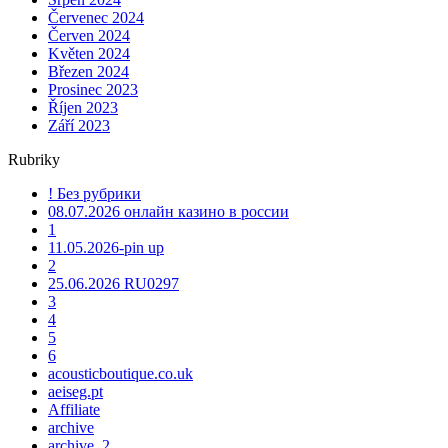
Červenec 2024
Červen 2024
Květen 2024
Březen 2024
Prosinec 2023
Říjen 2023
Září 2023
Rubriky
! Без рубрики
08.07.2026 онлайн казино в россии
1
11.05.2026-pin up
2
25.06.2026 RU0297
3
4
5
6
acousticboutique.co.uk
aeiseg.pt
Affiliate
archive
archive_2