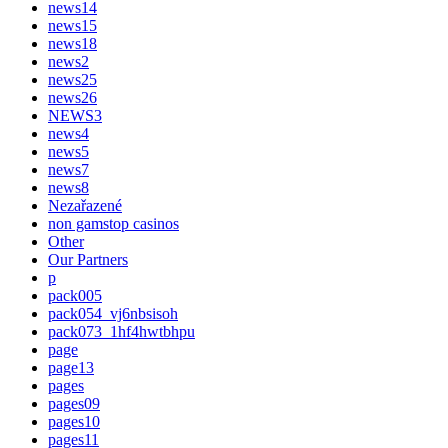
news14
news15
news18
news2
news25
news26
NEWS3
news4
news5
news7
news8
Nezařazené
non gamstop casinos
Other
Our Partners
p
pack005
pack054_vj6nbsisoh
pack073_1hf4hwtbhpu
page
page13
pages
pages09
pages10
pages11