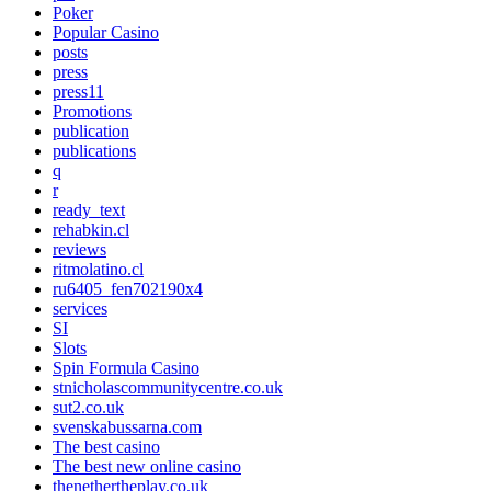
Poker
Popular Casino
posts
press
press11
Promotions
publication
publications
q
r
ready_text
rehabkin.cl
reviews
ritmolatino.cl
ru6405_fen702190x4
services
SI
Slots
Spin Formula Casino
stnicholascommunitycentre.co.uk
sut2.co.uk
svenskabussarna.com
The best casino
The best new online casino
thenethertheplay.co.uk