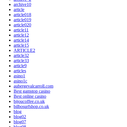
archive10
article
article018
article019
article020
article11
article12
article14
article15
ARTICLE2
article32
article33
article9
articles
asino1
asino1c
aubergevalcarroll.com
Best gamstop casino
Best online casino
bijoucoffee.co.uk
bilbosurfshop.co.uk
blog
blog02
blog07
blog08