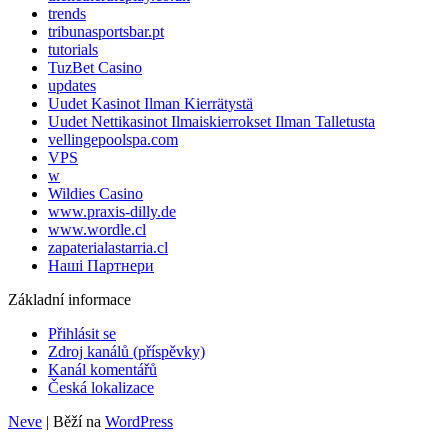
trends
tribunasportsbar.pt
tutorials
TuzBet Casino
updates
Uudet Kasinot Ilman Kierrätystä
Uudet Nettikasinot Ilmaiskierrokset Ilman Talletusta
vellingepoolspa.com
VPS
w
Wildies Casino
www.praxis-dilly.de
www.wordle.cl
zapaterialastarria.cl
Наші Партнери
Základní informace
Přihlásit se
Zdroj kanálů (příspěvky)
Kanál komentářů
Česká lokalizace
Neve
| Běží na
WordPress