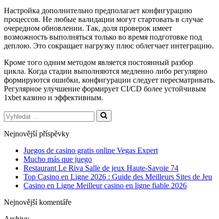
Настройка дополнительно предполагает конфигурацию
процессов. Не любые валидации могут стартовать в случае
очередном обновлении. Так, доля проверок имеет
возможность выполняться только во время подготовке под
деплою. Это сокращает нагрузку плюс облегчает интеграцию.
Кроме того одним методом является постоянный разбор
цикла. Когда стадии выполняются медленно либо регулярно
формируются ошибки, конфигурации следует пересматривать.
Регулярное улучшение формирует CI/CD более устойчивым
1xbet казино и эффективным.
Vyhledat
...
Nejnovější příspěvky
Juegos de casino gratis online Vegas Expert
Mucho más que juego
Restaurant Le Riva Salle de jeux Haute-Savoie 74
Top Casino en Ligne 2026 : Guide des Meilleurs Sites de Jeu
Casino en Ligne Meilleur casino en ligne fiable 2026
Nejnovější komentáře
Archivy