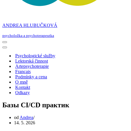
ANDREA HLUBUČKOVÁ
psycholožka a psychoterapeutka
Navigační
menu
Navigační
menu
Psychologické služby
Lektorská činnost
Artepsychoterapie
Français
Podmínky a cena
O mně
Kontakt
Odkazy
Базы CI/CD практик
od
Andrea
14. 5. 2026