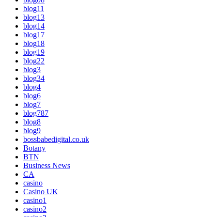
blog11
blog13
blog14
blog17
blog18
blog19
blog22
blog3
blog34
blog4
blog6
blog7
blog787
blog8
blog9
bossbabedigital.co.uk
Botany
BTN
Business News
CA
casino
Casino UK
casino1
casino2