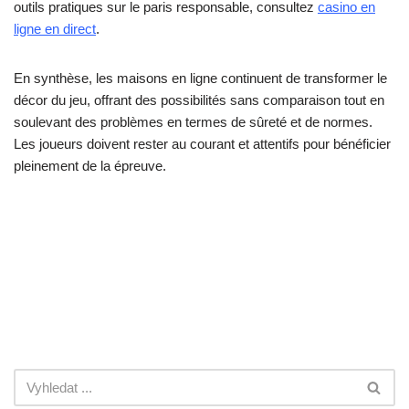
outils pratiques sur le paris responsable, consultez
casino en
ligne en direct
.
En synthèse, les maisons en ligne continuent de transformer le
décor du jeu, offrant des possibilités sans comparaison tout en
soulevant des problèmes en termes de sûreté et de normes.
Les joueurs doivent rester au courant et attentifs pour bénéficier
pleinement de la épreuve.