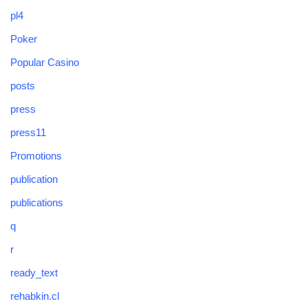
pl4
Poker
Popular Casino
posts
press
press11
Promotions
publication
publications
q
r
ready_text
rehabkin.cl