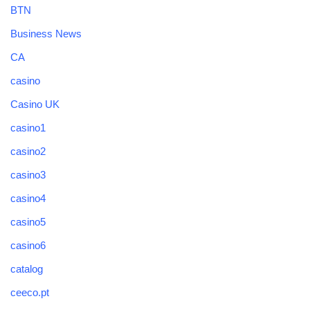
BTN
Business News
CA
casino
Casino UK
casino1
casino2
casino3
casino4
casino5
casino6
catalog
ceeco.pt