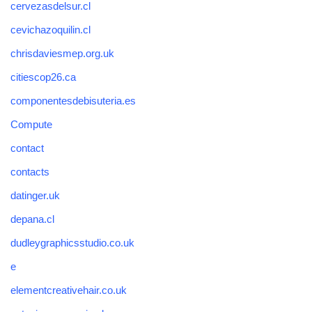
cervezasdelsur.cl
cevichazoquilin.cl
chrisdaviesmep.org.uk
citiescop26.ca
componentesdebisuteria.es
Compute
contact
contacts
datinger.uk
depana.cl
dudleygraphicsstudio.co.uk
e
elementcreativehair.co.uk