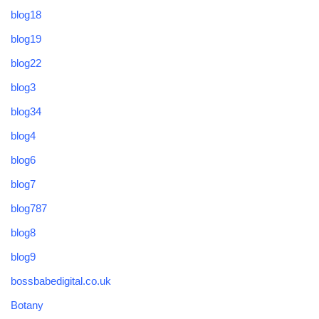
blog18
blog19
blog22
blog3
blog34
blog4
blog6
blog7
blog787
blog8
blog9
bossbabedigital.co.uk
Botany