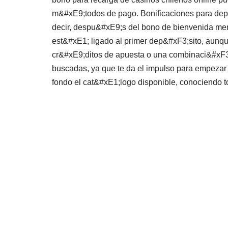
m&#xE9;todos de pago. Bonificaciones para dep&
decir, despu&#xE9;s del bono de bienvenida me
est&#xE1; ligado al primer dep&#xF3;sito, aunqu
cr&#xE9;ditos de apuesta o una combinaci&#xF3;
buscadas, ya que te da el impulso para empezar e
fondo el cat&#xE1;logo disponible, conociendo t