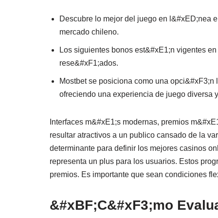
Descubre lo mejor del juego en l&#xED;nea e
mercado chileno.
Los siguientes bonos est&#xE1;n vigentes en
rese&#xF1;ados.
Mostbet se posiciona como una opci&#xF3;n 
ofreciendo una experiencia de juego diversa y 
Interfaces m&#xE1;s modernas, premios m&#xE1;
resultar atractivos a un publico cansado de la v
determinante para definir los mejores casinos o
representa un plus para los usuarios. Estos prog
premios. Es importante que sean condiciones fle
&#xBF;C&#xF3;mo Evalua