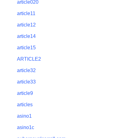
article020
article11
article12
article14
article15
ARTICLE2
article32
article33
article9
articles
asino1
asino1c