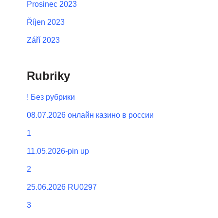
Prosinec 2023
Říjen 2023
Září 2023
Rubriky
! Без рубрики
08.07.2026 онлайн казино в россии
1
11.05.2026-pin up
2
25.06.2026 RU0297
3