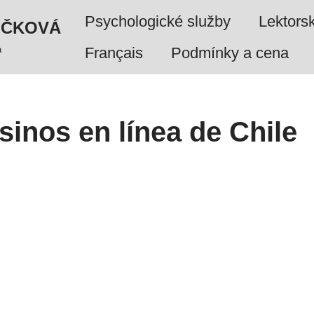
Psychologické služby
Lektors
UČKOVÁ
a
Français
Podmínky a cena
sinos en línea de Chile