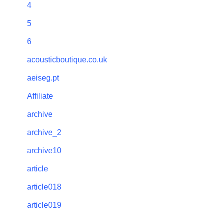
4
5
6
acousticboutique.co.uk
aeiseg.pt
Affiliate
archive
archive_2
archive10
article
article018
article019