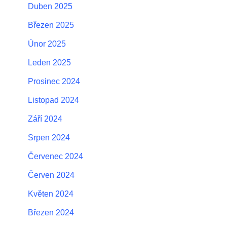
Duben 2025
Březen 2025
Únor 2025
Leden 2025
Prosinec 2024
Listopad 2024
Září 2024
Srpen 2024
Červenec 2024
Červen 2024
Květen 2024
Březen 2024