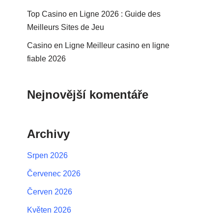
Top Casino en Ligne 2026 : Guide des
Meilleurs Sites de Jeu
Casino en Ligne Meilleur casino en ligne
fiable 2026
Nejnovější komentáře
Archivy
Srpen 2026
Červenec 2026
Červen 2026
Květen 2026