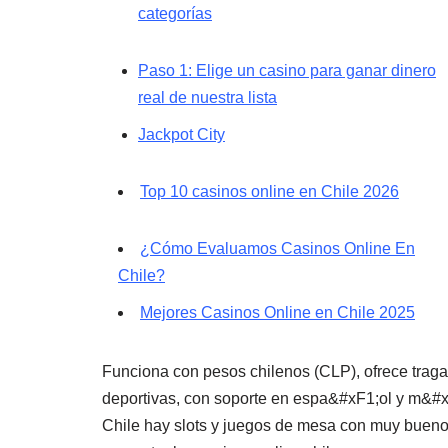
categorías
Paso 1: Elige un casino para ganar dinero
real de nuestra lista
Jackpot City
Top 10 casinos online en Chile 2026
¿Cómo Evaluamos Casinos Online En
Chile?
Mejores Casinos Online en Chile 2025
Funciona con pesos chilenos (CLP), ofrece traga
deportivas, con soporte en espa&#xF1;ol y m&#x
Chile hay slots y juegos de mesa con muy bueno