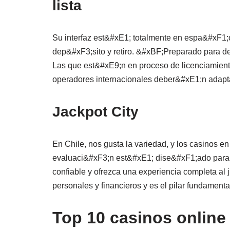
lista
Su interfaz est&#xE1; totalmente en espa&#xF1;ol
dep&#xF3;sito y retiro. &#xBF;Preparado para d
Las que est&#xE9;n en proceso de licenciamient
operadores internacionales deber&#xE1;n adapt
Jackpot City
En Chile, nos gusta la variedad, y los casinos 
evaluaci&#xF3;n est&#xE1; dise&#xF1;ado para
confiable y ofrezca una experiencia completa al 
personales y financieros y es el pilar fundament
Top 10 casinos online