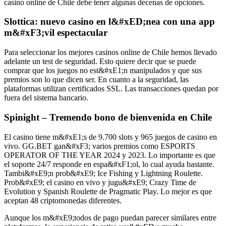
casino online de Chile debe tener algunas decenas de opciones.
Slottica: nuevo casino en l&#xED;nea con una app
m&#xF3;vil espectacular
Para seleccionar los mejores casinos online de Chile hemos llevado
adelante un test de seguridad. Esto quiere decir que se puede
comprar que los juegos no est&#xE1;n manipulados y que sus
premios son lo que dicen ser. En cuanto a la seguridad, las
plataformas utilizan certificados SSL. Las transacciones quedan por
fuera del sistema bancario.
Spinight – Tremendo bono de bienvenida en Chile
El casino tiene m&#xE1;s de 9.700 slots y 965 juegos de casino en
vivo. GG.BET gan&#xF3; varios premios como ESPORTS
OPERATOR OF THE YEAR 2024 y 2023. Lo importante es que
el soporte 24/7 responde en espa&#xF1;ol, lo cual ayuda bastante.
Tambi&#xE9;n prob&#xE9; Ice Fishing y Lightning Roulette.
Prob&#xE9; el casino en vivo y jugu&#xE9; Crazy Time de
Evolution y Spanish Roulette de Pragmatic Play. Lo mejor es que
aceptan 48 criptomonedas diferentes.
Aunque los m&#xE9;todos de pago puedan parecer similares entre