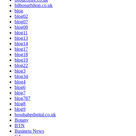
bilbosurfshop.co.uk
blog
blog02
blog07
blog08
blog11
blog13
blog14
blog17
blog18
blog19
blog22
blog3
blog34
blog4
blog6
blog7
blog787
blog8
blog9
bossbabedigital.co.uk
Botany
BTN
Business News