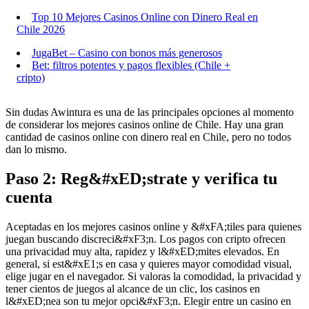
Top 10 Mejores Casinos Online con Dinero Real en
Chile 2026
JugaBet – Casino con bonos más generosos
Bet: filtros potentes y pagos flexibles (Chile +
cripto)
Sin dudas Awintura es una de las principales opciones al momento
de considerar los mejores casinos online de Chile. Hay una gran
cantidad de casinos online con dinero real en Chile, pero no todos
dan lo mismo.
Paso 2: Reg&#xED;strate y verifica tu
cuenta
Aceptadas en los mejores casinos online y &#xFA;tiles para quienes
juegan buscando discreci&#xF3;n. Los pagos con cripto ofrecen
una privacidad muy alta, rapidez y l&#xED;mites elevados. En
general, si est&#xE1;s en casa y quieres mayor comodidad visual,
elige jugar en el navegador. Si valoras la comodidad, la privacidad y
tener cientos de juegos al alcance de un clic, los casinos en
l&#xED;nea son tu mejor opci&#xF3;n. Elegir entre un casino en