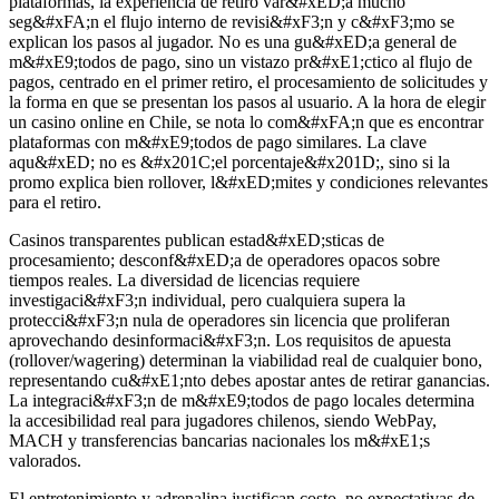
plataformas, la experiencia de retiro var&#xED;a mucho
seg&#xFA;n el flujo interno de revisi&#xF3;n y c&#xF3;mo se
explican los pasos al jugador. No es una gu&#xED;a general de
m&#xE9;todos de pago, sino un vistazo pr&#xE1;ctico al flujo de
pagos, centrado en el primer retiro, el procesamiento de solicitudes y
la forma en que se presentan los pasos al usuario. A la hora de elegir
un casino online en Chile, se nota lo com&#xFA;n que es encontrar
plataformas con m&#xE9;todos de pago similares. La clave
aqu&#xED; no es &#x201C;el porcentaje&#x201D;, sino si la
promo explica bien rollover, l&#xED;mites y condiciones relevantes
para el retiro.
Casinos transparentes publican estad&#xED;sticas de
procesamiento; desconf&#xED;a de operadores opacos sobre
tiempos reales. La diversidad de licencias requiere
investigaci&#xF3;n individual, pero cualquiera supera la
protecci&#xF3;n nula de operadores sin licencia que proliferan
aprovechando desinformaci&#xF3;n. Los requisitos de apuesta
(rollover/wagering) determinan la viabilidad real de cualquier bono,
representando cu&#xE1;nto debes apostar antes de retirar ganancias.
La integraci&#xF3;n de m&#xE9;todos de pago locales determina
la accesibilidad real para jugadores chilenos, siendo WebPay,
MACH y transferencias bancarias nacionales los m&#xE1;s
valorados.
El entretenimiento y adrenalina justifican costo, no expectativas de