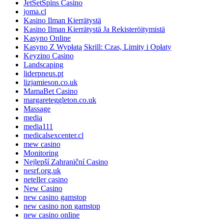
JetSetSpins Casino
joma.cl
Kasino Ilman Kierrätystä
Kasino Ilman Kierrätystä Ja Rekisteröitymistä
Kasyno Online
Kasyno Z Wypłatą Skrill: Czas, Limity i Opłaty
Keyzino Casino
Landscaping
liderpneus.pt
lizjamieson.co.uk
MamaBet Casino
margareteggleton.co.uk
Massage
media
media111
medicalsexcenter.cl
mew casino
Monitoring
Nejlepší Zahraniční Casino
nesrf.org.uk
neteller casino
New Casino
new casino gamstop
new casino non gamstop
new casino online