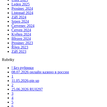
Leden 2025
Prosinec 2024
Listopad 2024
Září 2024
Srpen 2024
Červenec 2024
Červen 2024
Květen 2024
Březen 2024
Prosinec 2023
Říjen 2023
Září 2023
Rubriky
! Без рубрики
08.07.2026 онлайн казино в россии
1
11.05.2026-pin up
2
25.06.2026 RU0297
3
4
5
6