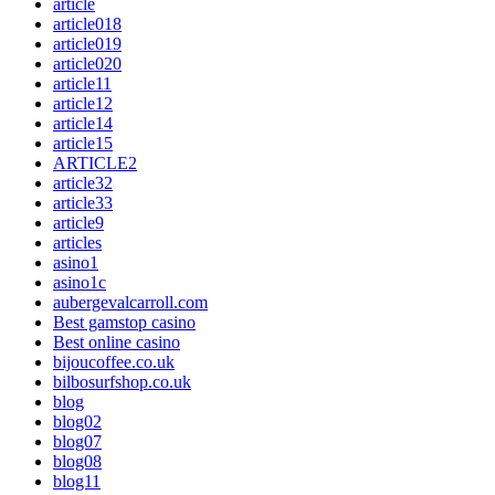
article
article018
article019
article020
article11
article12
article14
article15
ARTICLE2
article32
article33
article9
articles
asino1
asino1c
aubergevalcarroll.com
Best gamstop casino
Best online casino
bijoucoffee.co.uk
bilbosurfshop.co.uk
blog
blog02
blog07
blog08
blog11