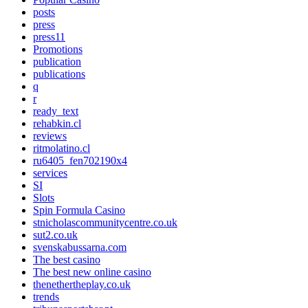
posts
press
press11
Promotions
publication
publications
q
r
ready_text
rehabkin.cl
reviews
ritmolatino.cl
ru6405_fen702190x4
services
SI
Slots
Spin Formula Casino
stnicholascommunitycentre.co.uk
sut2.co.uk
svenskabussarna.com
The best casino
The best new online casino
thenethertheplay.co.uk
trends