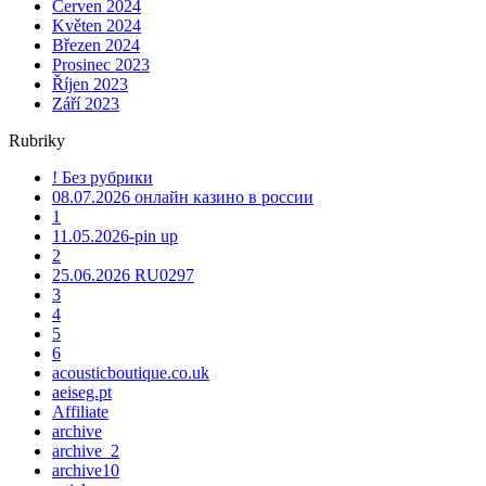
Červen 2024
Květen 2024
Březen 2024
Prosinec 2023
Říjen 2023
Září 2023
Rubriky
! Без рубрики
08.07.2026 онлайн казино в россии
1
11.05.2026-pin up
2
25.06.2026 RU0297
3
4
5
6
acousticboutique.co.uk
aeiseg.pt
Affiliate
archive
archive_2
archive10