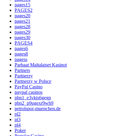
pages15
PAGES2
pages20
pages21
pages28
pages29
pages30
PAGES4
pages6
pages8
pagess
Parhaat Maltalaiset Kasinot
Partners
Partnerzy
Partnerzy w Polsce
PayPal Casino
paypal casinos
pbn1_e3vkts6gegp
pbn2_p9ugexr9wh9
petrolspor-muenchen.de
pl2
pl3
pl4
Poker
Popular Casino