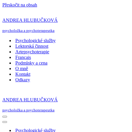
Přeskočit na obsah
ANDREA HLUBUČKOVÁ
psycholožka a psychoterapeutka
Psychologické služby
Lektorská činnost
Artepsychoterapie
Français
Podmínky a cena
O mně
Kontakt
Odkazy
ANDREA HLUBUČKOVÁ
psycholožka a psychoterapeutka
Navigační
menu
Navigační
menu
Psychologické služby