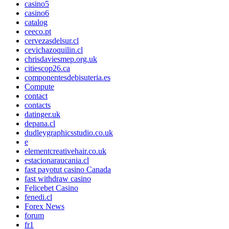
casino5
casino6
catalog
ceeco.pt
cervezasdelsur.cl
cevichazoquilin.cl
chrisdaviesmep.org.uk
citiescop26.ca
componentesdebisuteria.es
Compute
contact
contacts
datinger.uk
depana.cl
dudleygraphicsstudio.co.uk
e
elementcreativehair.co.uk
estacionaraucania.cl
fast payotut casino Canada
fast withdraw casino
Felicebet Casino
fenedi.cl
Forex News
forum
fr1