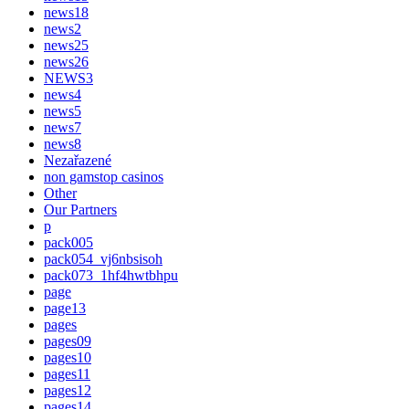
news18
news2
news25
news26
NEWS3
news4
news5
news7
news8
Nezařazené
non gamstop casinos
Other
Our Partners
p
pack005
pack054_vj6nbsisoh
pack073_1hf4hwtbhpu
page
page13
pages
pages09
pages10
pages11
pages12
pages14