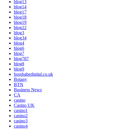
blog13
blog14
blog17
blog18
blog19
blog22
blog3
blog34
blog4
blog6
blog7
blog787
blog8
blog9
bossbabedigital.co.uk
Botany
BTN
Business News
CA
casino
Casino UK
casino1
casino2
casino3
casino4