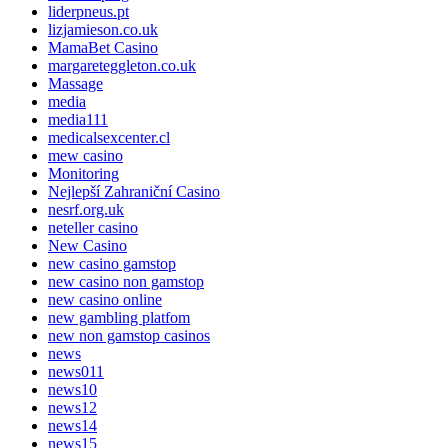
liderpneus.pt
lizjamieson.co.uk
MamaBet Casino
margareteggleton.co.uk
Massage
media
media111
medicalsexcenter.cl
mew casino
Monitoring
Nejlepší Zahraniční Casino
nesrf.org.uk
neteller casino
New Casino
new casino gamstop
new casino non gamstop
new casino online
new gambling platfom
new non gamstop casinos
news
news011
news10
news12
news14
news15