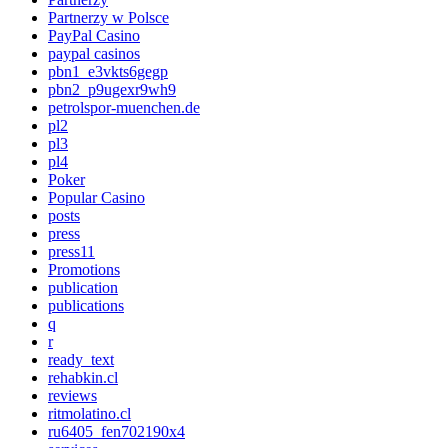
Partnerzy w Polsce
PayPal Casino
paypal casinos
pbn1_e3vkts6gegp
pbn2_p9ugexr9wh9
petrolspor-muenchen.de
pl2
pl3
pl4
Poker
Popular Casino
posts
press
press11
Promotions
publication
publications
q
r
ready_text
rehabkin.cl
reviews
ritmolatino.cl
ru6405_fen702190x4