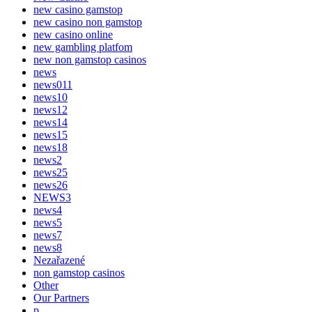
new casino gamstop
new casino non gamstop
new casino online
new gambling platfom
new non gamstop casinos
news
news011
news10
news12
news14
news15
news18
news2
news25
news26
NEWS3
news4
news5
news7
news8
Nezařazené
non gamstop casinos
Other
Our Partners
p