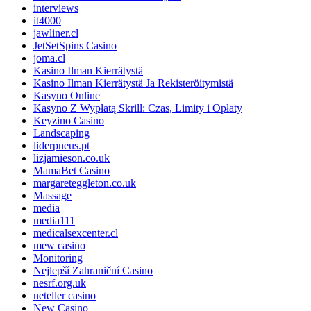
interviews
it4000
jawliner.cl
JetSetSpins Casino
joma.cl
Kasino Ilman Kierrätystä
Kasino Ilman Kierrätystä Ja Rekisteröitymistä
Kasyno Online
Kasyno Z Wypłatą Skrill: Czas, Limity i Opłaty
Keyzino Casino
Landscaping
liderpneus.pt
lizjamieson.co.uk
MamaBet Casino
margareteggleton.co.uk
Massage
media
media111
medicalsexcenter.cl
mew casino
Monitoring
Nejlepší Zahraniční Casino
nesrf.org.uk
neteller casino
New Casino