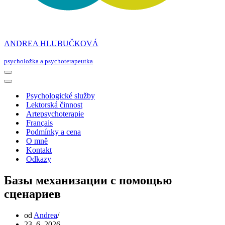
ANDREA HLUBUČKOVÁ
psycholožka a psychoterapeutka
Navigační
menu
Navigační
menu
Psychologické služby
Lektorská činnost
Artepsychoterapie
Français
Podmínky a cena
O mně
Kontakt
Odkazy
Базы механизации с помощью
сценариев
od
Andrea
23. 6. 2026