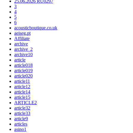
25.06.2026 RU0297
3
4
5
6
acousticboutique.co.uk
aeiseg.pt
Affiliate
archive
archive_2
archive10
article
article018
article019
article020
article11
article12
article14
article15
ARTICLE2
article32
article33
article9
articles
asino1