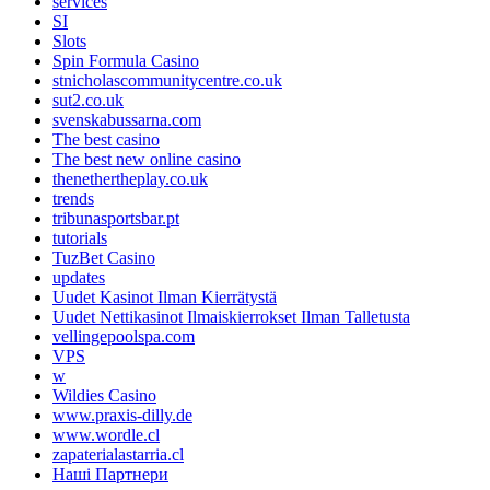
services
SI
Slots
Spin Formula Casino
stnicholascommunitycentre.co.uk
sut2.co.uk
svenskabussarna.com
The best casino
The best new online casino
thenethertheplay.co.uk
trends
tribunasportsbar.pt
tutorials
TuzBet Casino
updates
Uudet Kasinot Ilman Kierrätystä
Uudet Nettikasinot Ilmaiskierrokset Ilman Talletusta
vellingepoolspa.com
VPS
w
Wildies Casino
www.praxis-dilly.de
www.wordle.cl
zapaterialastarria.cl
Наші Партнери