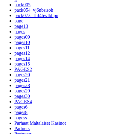
pack005
pack054_vj6nbsisoh
pack073_1hf4hwtbhpu
page
page13
pages
pages09
pages10
pages11
pages12
pages14
pages15
PAGES2
pages20
pages21
pages28
pages29
pages30
PAGES4
pages6
pages8
pagess
Parhaat Maltalaiset Kasinot
Partners
Partnerzy