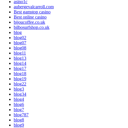
asino1c
aubergevalcarroll.com
Best gamstop casino
Best online casino
bijoucoffee.co.uk
bilbosurfshop.co.uk
blog
blog02
blog07
blog08
blog11
blog13
blog14
blog17
blog18
blog19
blog22
blog3
blog34
blog4
blog6
blog7
blog787
blog8
blog9