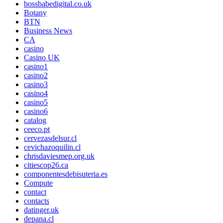
bossbabedigital.co.uk
Botany
BTN
Business News
CA
casino
Casino UK
casino1
casino2
casino3
casino4
casino5
casino6
catalog
ceeco.pt
cervezasdelsur.cl
cevichazoquilin.cl
chrisdaviesmep.org.uk
citiescop26.ca
componentesdebisuteria.es
Compute
contact
contacts
datinger.uk
depana.cl