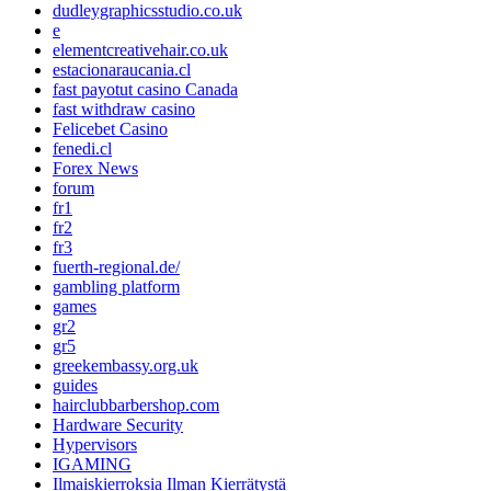
dudleygraphicsstudio.co.uk
e
elementcreativehair.co.uk
estacionaraucania.cl
fast payotut casino Canada
fast withdraw casino
Felicebet Casino
fenedi.cl
Forex News
forum
fr1
fr2
fr3
fuerth-regional.de/
gambling platform
games
gr2
gr5
greekembassy.org.uk
guides
hairclubbarbershop.com
Hardware Security
Hypervisors
IGAMING
Ilmaiskierroksia Ilman Kierrätystä