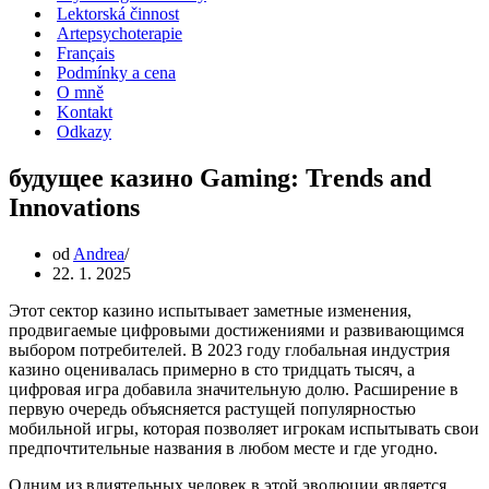
Lektorská činnost
Artepsychoterapie
Français
Podmínky a cena
O mně
Kontakt
Odkazy
будущее казино Gaming: Trends and
Innovations
od
Andrea
22. 1. 2025
Этот сектор казино испытывает заметные изменения,
продвигаемые цифровыми достижениями и развивающимся
выбором потребителей. В 2023 году глобальная индустрия
казино оценивалась примерно в сто тридцать тысяч, а
цифровая игра добавила значительную долю. Расширение в
первую очередь объясняется растущей популярностью
мобильной игры, которая позволяет игрокам испытывать свои
предпочтительные названия в любом месте и где угодно.
Одним из влиятельных человек в этой эволюции является