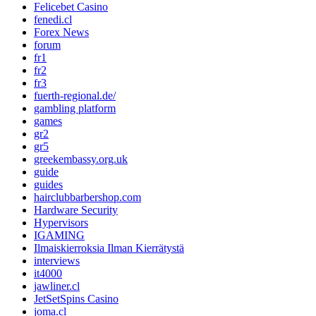
Felicebet Casino
fenedi.cl
Forex News
forum
fr1
fr2
fr3
fuerth-regional.de/
gambling platform
games
gr2
gr5
greekembassy.org.uk
guide
guides
hairclubbarbershop.com
Hardware Security
Hypervisors
IGAMING
Ilmaiskierroksia Ilman Kierrätystä
interviews
it4000
jawliner.cl
JetSetSpins Casino
joma.cl