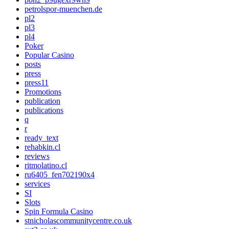
petrolspor-muenchen.de
pl2
pl3
pl4
Poker
Popular Casino
posts
press
press11
Promotions
publication
publications
q
r
ready_text
rehabkin.cl
reviews
ritmolatino.cl
ru6405_fen702190x4
services
SI
Slots
Spin Formula Casino
stnicholascommunitycentre.co.uk