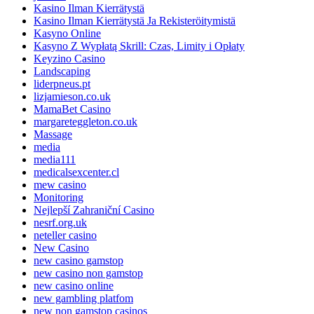
Kasino Ilman Kierrätystä
Kasino Ilman Kierrätystä Ja Rekisteröitymistä
Kasyno Online
Kasyno Z Wypłatą Skrill: Czas, Limity i Opłaty
Keyzino Casino
Landscaping
liderpneus.pt
lizjamieson.co.uk
MamaBet Casino
margareteggleton.co.uk
Massage
media
media111
medicalsexcenter.cl
mew casino
Monitoring
Nejlepší Zahraniční Casino
nesrf.org.uk
neteller casino
New Casino
new casino gamstop
new casino non gamstop
new casino online
new gambling platfom
new non gamstop casinos