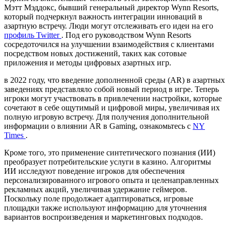
Мэтт Мэддокс, бывший генеральный директор Wynn Resorts,
который подчеркнул важность интеграции инноваций в
азартную встречу. Люди могут отслеживать его идеи на его
профиль Twitter
. Под его руководством Wynn Resorts
сосредоточился на улучшении взаимодействия с клиентами
посредством новых достижений, таких как сотовые
приложения и методы цифровых азартных игр.
в 2022 году, что введение дополненной среды (AR) в азартных
заведениях представляло собой новый период в игре. Теперь
игроки могут участвовать в привлечении настройки, которые
сочетают в себе ощутимый и цифровой миры, увеличивая их
полную игровую встречу. Для получения дополнительной
информации о влиянии AR в Gaming, ознакомьтесь с
NY
Times
.
Кроме того, это применение синтетического познания (ИИ)
преобразует потребительские услуги в казино. Алгоритмы
ИИ исследуют поведение игроков для обеспечения
персонализированного игрового опыта и целенаправленных
рекламных акций, увеличивая удержание геймеров.
Поскольку поле продолжает адаптироваться, игровые
площадки также используют информацию для уточнения
вариантов воспроизведения и маркетинговых подходов.