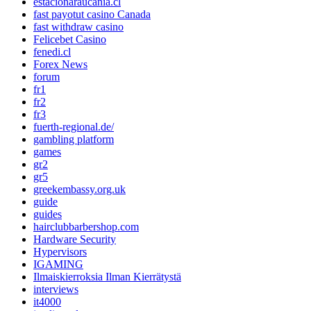
estacionaraucania.cl
fast payotut casino Canada
fast withdraw casino
Felicebet Casino
fenedi.cl
Forex News
forum
fr1
fr2
fr3
fuerth-regional.de/
gambling platform
games
gr2
gr5
greekembassy.org.uk
guide
guides
hairclubbarbershop.com
Hardware Security
Hypervisors
IGAMING
Ilmaiskierroksia Ilman Kierrätystä
interviews
it4000