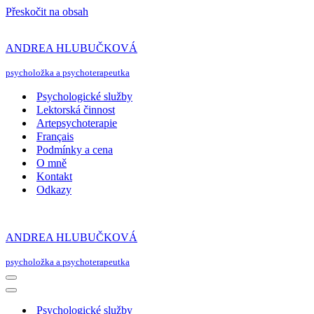
Přeskočit na obsah
ANDREA HLUBUČKOVÁ
psycholožka a psychoterapeutka
Psychologické služby
Lektorská činnost
Artepsychoterapie
Français
Podmínky a cena
O mně
Kontakt
Odkazy
ANDREA HLUBUČKOVÁ
psycholožka a psychoterapeutka
Navigační
menu
Navigační
menu
Psychologické služby