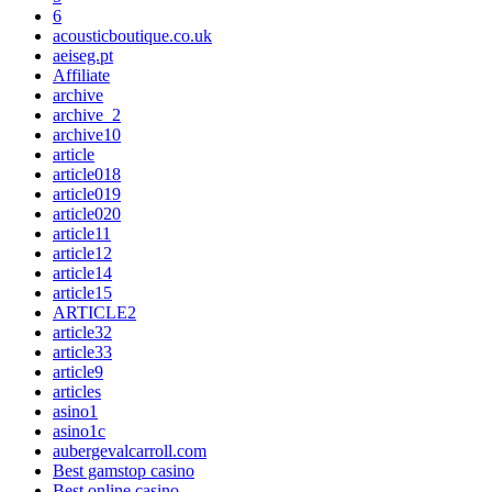
6
acousticboutique.co.uk
aeiseg.pt
Affiliate
archive
archive_2
archive10
article
article018
article019
article020
article11
article12
article14
article15
ARTICLE2
article32
article33
article9
articles
asino1
asino1c
aubergevalcarroll.com
Best gamstop casino
Best online casino