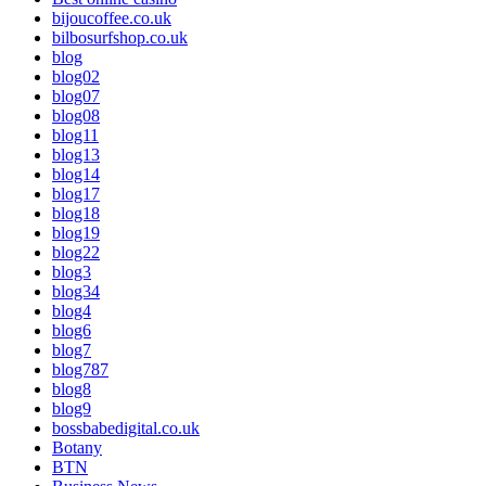
bijoucoffee.co.uk
bilbosurfshop.co.uk
blog
blog02
blog07
blog08
blog11
blog13
blog14
blog17
blog18
blog19
blog22
blog3
blog34
blog4
blog6
blog7
blog787
blog8
blog9
bossbabedigital.co.uk
Botany
BTN