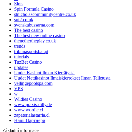
Slots
Spin Formula Casino
stnicholascommunitycentre.co.uk
sut2.co.uk
svenskabussarna.com
The best casino
The best new online casino
thenethertheplay.co.uk
trends
tribunasportsbar.pt
tutorials
TuzBet Casino
updates
Uudet Kasinot Ilman Kierrätystä
Uudet Nettikasinot Ilmaiskierrokset Ilman Talletusta
vellingepoolspa.com
VPS
w
Wildies Casino
www.praxis-dilly.de
www.wordle.cl
zapaterialastarria.cl
Наші Партнери
Základní informace