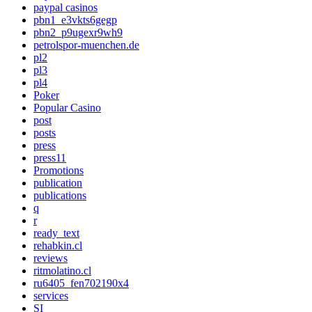
paypal casinos
pbn1_e3vkts6gegp
pbn2_p9ugexr9wh9
petrolspor-muenchen.de
pl2
pl3
pl4
Poker
Popular Casino
post
posts
press
press11
Promotions
publication
publications
q
r
ready_text
rehabkin.cl
reviews
ritmolatino.cl
ru6405_fen702190x4
services
SI