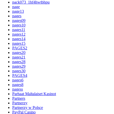
pack073_1hf4hwtbhpu
page
page13
pages
pages09
pages10
pages11
pages12
pages14
pages15
PAGES2
pages20
pages21
pages28
pages29
pages30
PAGES4
pages6
pages8
pagess
Parhaat Maltalaiset Kasinot
Partners
Partnerzy
Partnerzy w Polsce
PayPal Casino