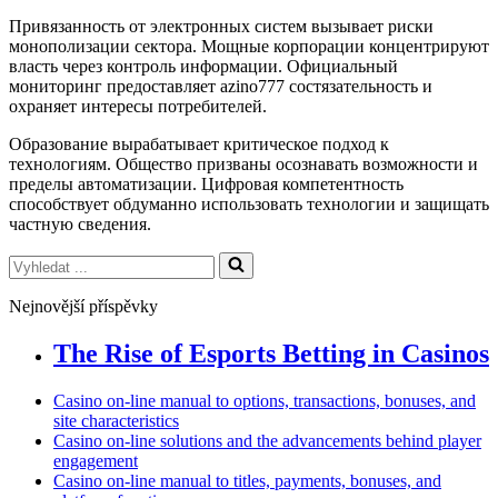
Привязанность от электронных систем вызывает риски
монополизации сектора. Мощные корпорации концентрируют
власть через контроль информации. Официальный
мониторинг предоставляет azino777 состязательность и
охраняет интересы потребителей.
Образование вырабатывает критическое подход к
технологиям. Общество призваны осознавать возможности и
пределы автоматизации. Цифровая компетентность
способствует обдуманно использовать технологии и защищать
частную сведения.
Vyhledat
...
Nejnovější příspěvky
The Rise of Esports Betting in Casinos
Casino on-line manual to options, transactions, bonuses, and
site characteristics
Casino on-line solutions and the advancements behind player
engagement
Casino on-line manual to titles, payments, bonuses, and