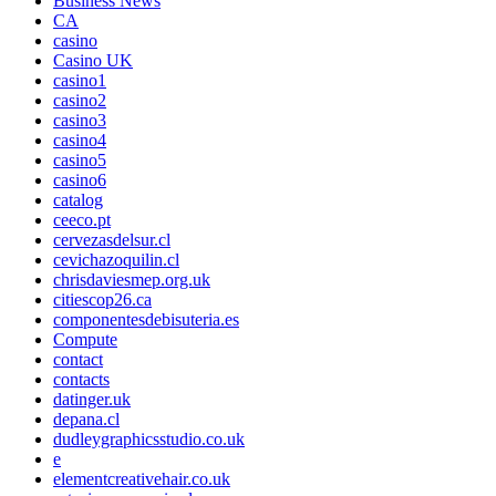
Business News
CA
casino
Casino UK
casino1
casino2
casino3
casino4
casino5
casino6
catalog
ceeco.pt
cervezasdelsur.cl
cevichazoquilin.cl
chrisdaviesmep.org.uk
citiescop26.ca
componentesdebisuteria.es
Compute
contact
contacts
datinger.uk
depana.cl
dudleygraphicsstudio.co.uk
e
elementcreativehair.co.uk