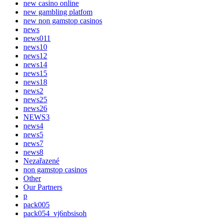
new casino online
new gambling platfom
new non gamstop casinos
news
news011
news10
news12
news14
news15
news18
news2
news25
news26
NEWS3
news4
news5
news7
news8
Nezařazené
non gamstop casinos
Other
Our Partners
p
pack005
pack054_vj6nbsisoh