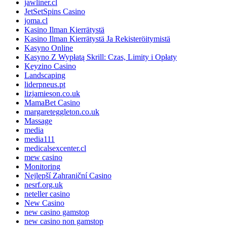
jawliner.cl
JetSetSpins Casino
joma.cl
Kasino Ilman Kierrätystä
Kasino Ilman Kierrätystä Ja Rekisteröitymistä
Kasyno Online
Kasyno Z Wypłatą Skrill: Czas, Limity i Opłaty
Keyzino Casino
Landscaping
liderpneus.pt
lizjamieson.co.uk
MamaBet Casino
margareteggleton.co.uk
Massage
media
media111
medicalsexcenter.cl
mew casino
Monitoring
Nejlepší Zahraniční Casino
nesrf.org.uk
neteller casino
New Casino
new casino gamstop
new casino non gamstop