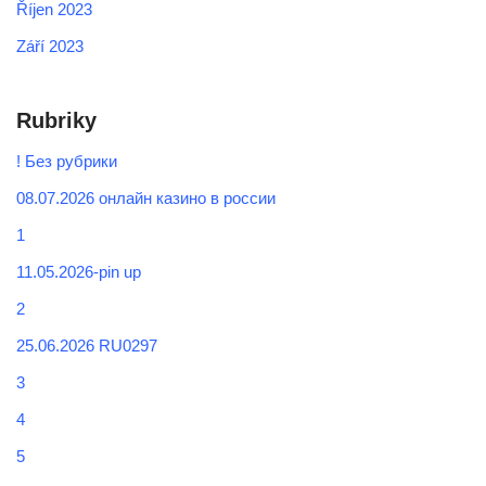
Říjen 2023
Září 2023
Rubriky
! Без рубрики
08.07.2026 онлайн казино в россии
1
11.05.2026-pin up
2
25.06.2026 RU0297
3
4
5