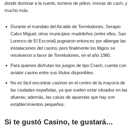
donde dominar a la suerte, torneos de póker, mesas de cash, y
mucho más.
Durante el mandato del Alcalde de Torrelodones, Serapio
Calvo Miguel, otros municipios madrileños (entre ellos, San
Lorenzo de El Escorial) pugnaron entonces por albergar las
instalaciones del casino, pero finalmente los litigios se
resolvieron a favor de Torrelodones, en el año 1980.
Para quienes disfrutan los juegos de tipo Crash, cuenta con
aviator casino entre sus títulos disponibles.
No es fácil encontrar casinos en el centro de la mayoría de
las ciudades españolas, ya que suelen estar situados en las
afueras; además, las casas de apuestas que hay son
establecimientos pequeños.
Si te gustó Casino, te gustará…