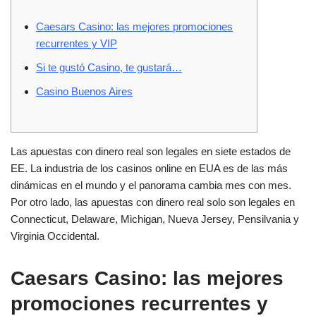
Caesars Casino: las mejores promociones
recurrentes y VIP
Si te gustó Casino, te gustará…
Casino Buenos Aires
Las apuestas con dinero real son legales en siete estados de
EE. La industria de los casinos online en EUA es de las más
dinámicas en el mundo y el panorama cambia mes con mes.
Por otro lado, las apuestas con dinero real solo son legales en
Connecticut, Delaware, Michigan, Nueva Jersey, Pensilvania y
Virginia Occidental.
Caesars Casino: las mejores
promociones recurrentes y