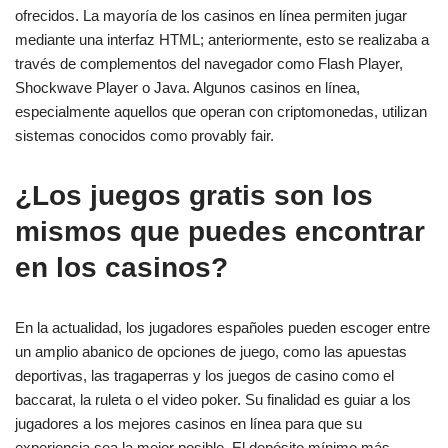
ofrecidos. La mayoría de los casinos en línea permiten jugar
mediante una interfaz HTML; anteriormente, esto se realizaba a
través de complementos del navegador como Flash Player,
Shockwave Player o Java. Algunos casinos en línea,
especialmente aquellos que operan con criptomonedas, utilizan
sistemas conocidos como provably fair.
¿Los juegos gratis son los
mismos que puedes encontrar
en los casinos?
En la actualidad, los jugadores españoles pueden escoger entre
un amplio abanico de opciones de juego, como las apuestas
deportivas, las tragaperras y los juegos de casino como el
baccarat, la ruleta o el video poker. Su finalidad es guiar a los
jugadores a los mejores casinos en línea para que su
experiencia sea la mejor posible. El depósito mínimo más