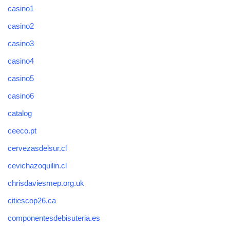
casino1
casino2
casino3
casino4
casino5
casino6
catalog
ceeco.pt
cervezasdelsur.cl
cevichazoquilin.cl
chrisdaviesmep.org.uk
citiescop26.ca
componentesdebisuteria.es