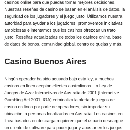
casinos online para que puedas tomar mejores decisiones.
Nuestras reseñas de casino se basan en el análisis de datos, la
seguridad de los jugadores y el juego justo. Utilizamos nuestra
autoridad para ayudar a los jugadores, promovemos iniciativas
ambiciosas e intentamos que los casinos ofrezcan un trato
justo. Reseñas actualizadas de todos los casinos online, base
de datos de bonos, comunidad global, centro de quejas y más.
Casino Buenos Aires
Ningún operador ha sido acusado bajo esta ley, y muchos
casinos en línea aceptan clientes australianos. La Ley de
Juegos de Azar Interactivos de Australia de 2001 (Interactive
Gambling Act 2001, IGA) criminaliza la oferta de juegos de
casino en línea por parte de operadores, sin importar su
ubicación, a personas localizadas en Australia. Los casinos en
línea basados en descarga requieren que el usuario descargue
un cliente de software para poder jugar y apostar en los juegos