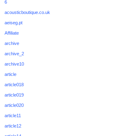
6
acousticboutique.co.uk
aeiseg.pt
Affiliate
archive
archive_2
archive10
article
article018
article019
article020
article11
article12