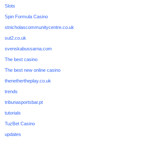
Slots
Spin Formula Casino
stnicholascommunitycentre.co.uk
sut2.co.uk
svenskabussarna.com
The best casino
The best new online casino
thenethertheplay.co.uk
trends
tribunasportsbar.pt
tutorials
TuzBet Casino
updates