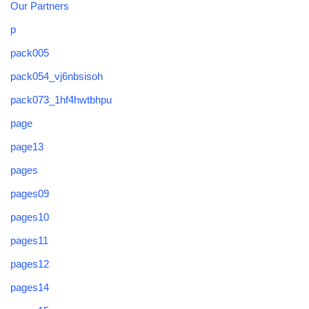
Our Partners
p
pack005
pack054_vj6nbsisoh
pack073_1hf4hwtbhpu
page
page13
pages
pages09
pages10
pages11
pages12
pages14