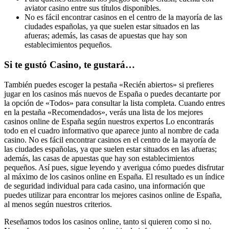
aviator casino entre sus títulos disponibles.
No es fácil encontrar casinos en el centro de la mayoría de las
ciudades españolas, ya que suelen estar situados en las
afueras; además, las casas de apuestas que hay son
establecimientos pequeños.
Si te gustó Casino, te gustará…
También puedes escoger la pestaña «Recién abiertos» si prefieres
jugar en los casinos más nuevos de España o puedes decantarte por
la opción de «Todos» para consultar la lista completa. Cuando entres
en la pestaña «Recomendados», verás una lista de los mejores
casinos online de España según nuestros expertos Lo encontrarás
todo en el cuadro informativo que aparece junto al nombre de cada
casino. No es fácil encontrar casinos en el centro de la mayoría de
las ciudades españolas, ya que suelen estar situados en las afueras;
además, las casas de apuestas que hay son establecimientos
pequeños. Así pues, sigue leyendo y averigua cómo puedes disfrutar
al máximo de los casinos online en España. El resultado es un índice
de seguridad individual para cada casino, una información que
puedes utilizar para encontrar los mejores casinos online de España,
al menos según nuestros criterios.
Reseñamos todos los casinos online, tanto si quieren como si no.