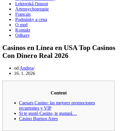
Lektorská činnost
Artepsychoterapie
Français
Podmínky a cena
O mně
Kontakt
Odkazy
Casinos en Línea en USA Top Casinos
Con Dinero Real 2026
od
Andrea
16. 1. 2026
Content
Caesars Casino: las mejores promociones
recurrentes y VIP
Si te gustó Casino, te gustará…
Casino Buenos Aires