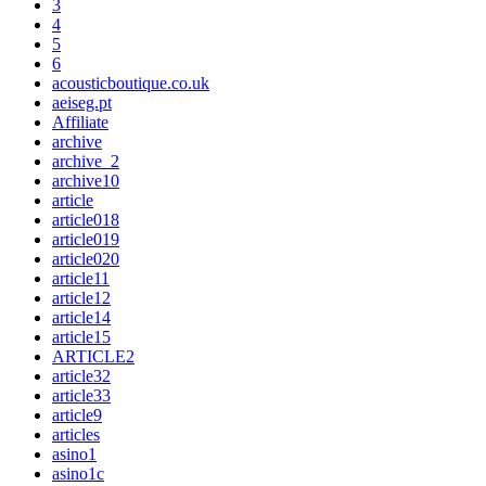
3
4
5
6
acousticboutique.co.uk
aeiseg.pt
Affiliate
archive
archive_2
archive10
article
article018
article019
article020
article11
article12
article14
article15
ARTICLE2
article32
article33
article9
articles
asino1
asino1c