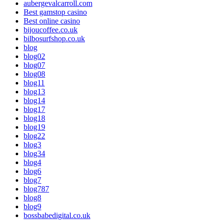
aubergevalcarroll.com
Best gamstop casino
Best online casino
bijoucoffee.co.uk
bilbosurfshop.co.uk
blog
blog02
blog07
blog08
blog11
blog13
blog14
blog17
blog18
blog19
blog22
blog3
blog34
blog4
blog6
blog7
blog787
blog8
blog9
bossbabedigital.co.uk