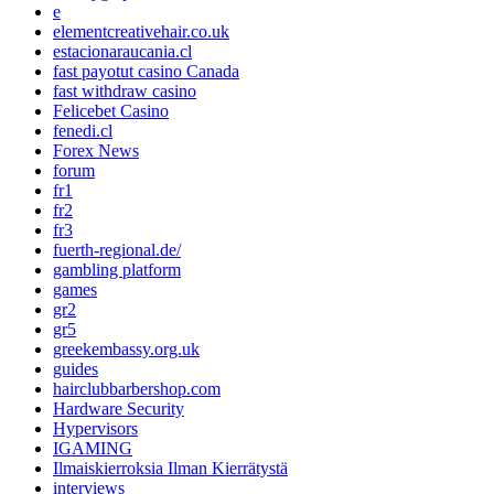
e
elementcreativehair.co.uk
estacionaraucania.cl
fast payotut casino Canada
fast withdraw casino
Felicebet Casino
fenedi.cl
Forex News
forum
fr1
fr2
fr3
fuerth-regional.de/
gambling platform
games
gr2
gr5
greekembassy.org.uk
guides
hairclubbarbershop.com
Hardware Security
Hypervisors
IGAMING
Ilmaiskierroksia Ilman Kierrätystä
interviews