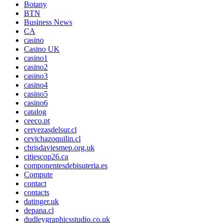
Botany
BTN
Business News
CA
casino
Casino UK
casino1
casino2
casino3
casino4
casino5
casino6
catalog
ceeco.pt
cervezasdelsur.cl
cevichazoquilin.cl
chrisdaviesmep.org.uk
citiescop26.ca
componentesdebisuteria.es
Compute
contact
contacts
datinger.uk
depana.cl
dudleygraphicsstudio.co.uk