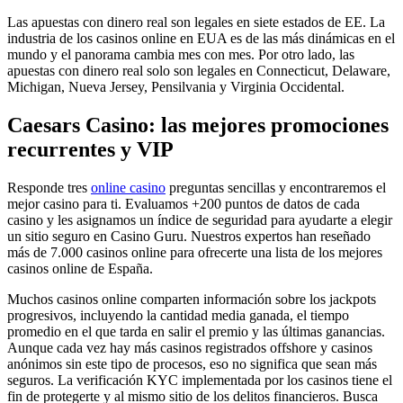
Las apuestas con dinero real son legales en siete estados de EE. La
industria de los casinos online en EUA es de las más dinámicas en el
mundo y el panorama cambia mes con mes. Por otro lado, las
apuestas con dinero real solo son legales en Connecticut, Delaware,
Michigan, Nueva Jersey, Pensilvania y Virginia Occidental.
Caesars Casino: las mejores promociones
recurrentes y VIP
Responde tres
online casino
preguntas sencillas y encontraremos el
mejor casino para ti. Evaluamos +200 puntos de datos de cada
casino y les asignamos un índice de seguridad para ayudarte a elegir
un sitio seguro en Casino Guru. Nuestros expertos han reseñado
más de 7.000 casinos online para ofrecerte una lista de los mejores
casinos online de España.
Muchos casinos online comparten información sobre los jackpots
progresivos, incluyendo la cantidad media ganada, el tiempo
promedio en el que tarda en salir el premio y las últimas ganancias.
Aunque cada vez hay más casinos registrados offshore y casinos
anónimos sin este tipo de procesos, eso no significa que sean más
seguros. La verificación KYC implementada por los casinos tiene el
fin de protegerte y al mismo sitio de los delitos financieros. Busca