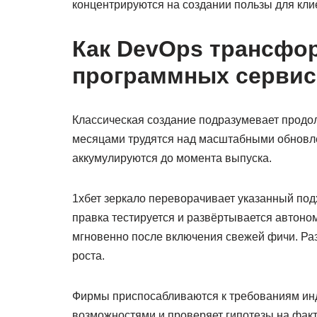
концентрируются на создании пользы для кли
Как DevOps трансфо
программных серви
Классическая создание подразумевает прод
месяцами трудятся над масштабными обновле
аккумулируются до момента выпуска.
1хбет зеркало переворачивает указанный по
правка тестируется и развёртывается автон
мгновенно после включения свежей фичи. Ра
роста.
Фирмы приспосабливаются к требованиям инд
возможностями и проверяет гипотезы на фак