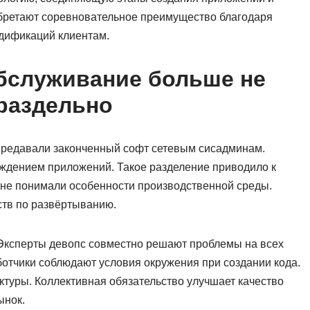
бретают соревновательное преимущество благодаря
одификаций клиентам.
обслуживание больше не
раздельно
ередавали законченный софт сетевым сисадминам.
ждением приложений. Такое разделение приводило к
 не понимали особенности производственной среды.
тв по развёртыванию.
 Эксперты девопс совместно решают проблемы на всех
ботчики соблюдают условия окружения при создании кода.
ктуры. Коллективная обязательство улучшает качество
ынок.