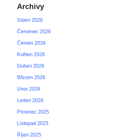
Archivy
Srpen 2026
Červenec 2026
Červen 2026
Květen 2026
Duben 2026
Březen 2026
Únor 2026
Leden 2026
Prosinec 2025
Listopad 2025
Říjen 2025