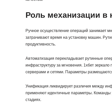
Роль механизации в 
Ручное осуществление операций занимает мн
затрачивают время на установку машин. Рут
продуктивность.
Автоматизация перекладывает рутинные опе
инфраструктуру за мгновения. 1хбет зеркало
серверами и сетями. Параметры размещаются
Унификация ликвидирует различия между инф
применяют идентичные параметры. Команды у
стадиях.