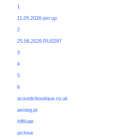
1
11.05.2026-pin up
2
25.06.2026 RU0297
3
4
5
6
acousticboutique.co.uk
aeiseg.pt
Affiliate
archive