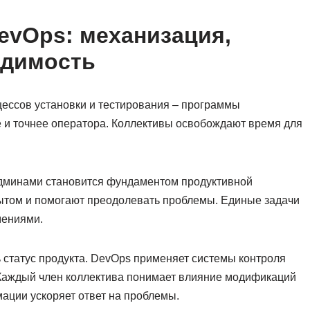
evOps: механизация,
идимость
цессов установки и тестирования – программы
 и точнее оператора. Коллективы освобождают время для
дминами становится фундаментом продуктивной
ытом и помогают преодолевать проблемы. Единые задачи
мениями.
 статус продукта. DevOps применяет системы контроля
 Каждый член коллектива понимает влияние модификаций
ации ускоряет ответ на проблемы.