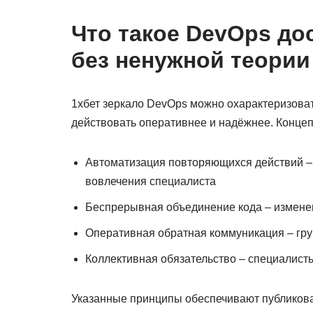
Что такое DevOps д
без ненужной теории
1хбет зеркало DevOps можно охарактеризоват
действовать оперативнее и надёжнее. Конце
Автоматизация повторяющихся действий – 
вовлечения специалиста
Беспрерывная объединение кода – изменен
Оперативная обратная коммуникация – гру
Коллективная обязательство – специалисты
Указанные принципы обеспечивают публикова