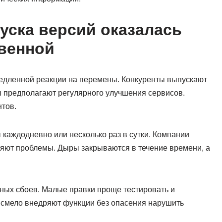
уска версий оказалась
венной
едленной реакции на перемены. Конкуренты выпускают
 предполагают регулярного улучшения сервисов.
тов.
 каждодневно или несколько раз в сутки. Компании
ляют проблемы. Дыры закрываются в течение времени, а
ных сбоев. Малые правки проще тестировать и
 смело внедряют функции без опасения нарушить