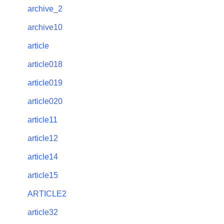
archive_2
archive10
article
article018
article019
article020
article11
article12
article14
article15
ARTICLE2
article32