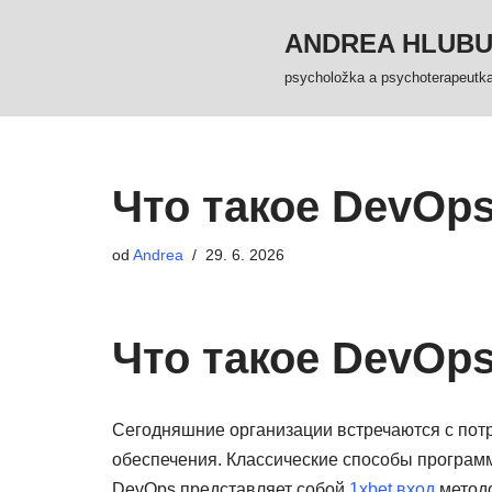
ANDREA HLUB
Přeskočit
psycholožka a psychoterapeutk
na
obsah
Что такое DevOps
od
Andrea
29. 6. 2026
Что такое DevOps
Сегодняшние организации встречаются с пот
обеспечения. Классические способы програм
DevOps представляет собой
1xbet вход
методо