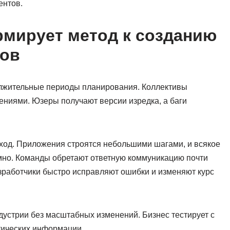
ентов.
рмирует метод к созданию
сов
олжительные периоды планирования. Коллективы
ниями. Юзеры получают версии изредка, а баги
дход. Приложения строятся небольшими шагами, и всякое
омно. Команды обретают ответную коммуникацию почти
зработчики быстро исправляют ошибки и изменяют курс
устрии без масштабных изменений. Бизнес тестирует с
тических информации.