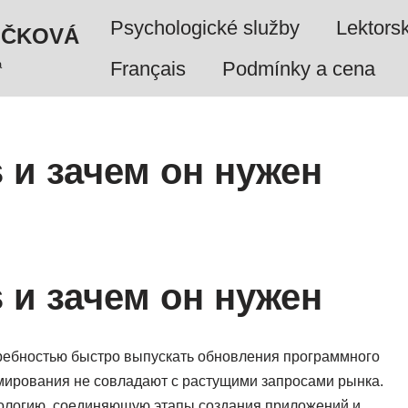
Psychologické služby
Lektors
UČKOVÁ
a
Français
Podmínky a cena
 и зачем он нужен
 и зачем он нужен
ребностью быстро выпускать обновления программного
мирования не совладают с растущими запросами рынка.
логию, соединяющую этапы создания приложений и