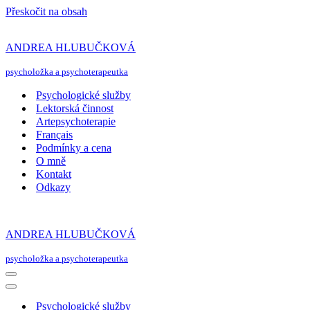
Přeskočit na obsah
ANDREA HLUBUČKOVÁ
psycholožka a psychoterapeutka
Psychologické služby
Lektorská činnost
Artepsychoterapie
Français
Podmínky a cena
O mně
Kontakt
Odkazy
ANDREA HLUBUČKOVÁ
psycholožka a psychoterapeutka
Navigační
menu
Navigační
menu
Psychologické služby