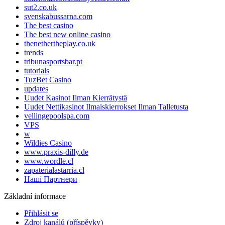
sut2.co.uk
svenskabussarna.com
The best casino
The best new online casino
thenethertheplay.co.uk
trends
tribunasportsbar.pt
tutorials
TuzBet Casino
updates
Uudet Kasinot Ilman Kierrätystä
Uudet Nettikasinot Ilmaiskierrokset Ilman Talletusta
vellingepoolspa.com
VPS
w
Wildies Casino
www.praxis-dilly.de
www.wordle.cl
zapaterialastarria.cl
Наші Партнери
Základní informace
Přihlásit se
Zdroj kanálů (příspěvky)