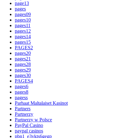
page13
pages
pages09
pages10
pages11
pages12
pages14
pages15
PAGES2
pages20
pages21
pages28
pages29
pages30
PAGES4
pages6
pages8
pagess
Parhaat Maltalaiset Kasinot
Partners
Partnerzy
Partnerzy w Polsce
PayPal Casino
paypal casinos
pbn1_e3vkts6gegp