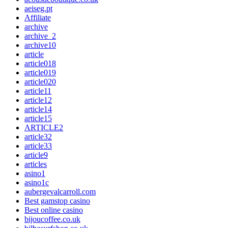
aeiseg.pt
Affiliate
archive
archive_2
archive10
article
article018
article019
article020
article11
article12
article14
article15
ARTICLE2
article32
article33
article9
articles
asino1
asino1c
aubergevalcarroll.com
Best gamstop casino
Best online casino
bijoucoffee.co.uk