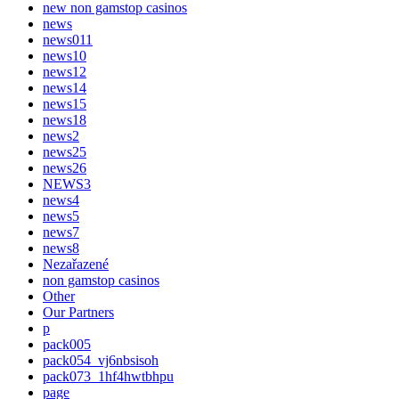
new non gamstop casinos
news
news011
news10
news12
news14
news15
news18
news2
news25
news26
NEWS3
news4
news5
news7
news8
Nezařazené
non gamstop casinos
Other
Our Partners
p
pack005
pack054_vj6nbsisoh
pack073_1hf4hwtbhpu
page