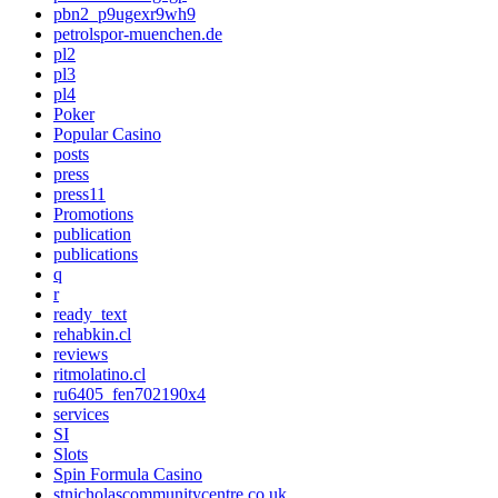
pbn2_p9ugexr9wh9
petrolspor-muenchen.de
pl2
pl3
pl4
Poker
Popular Casino
posts
press
press11
Promotions
publication
publications
q
r
ready_text
rehabkin.cl
reviews
ritmolatino.cl
ru6405_fen702190x4
services
SI
Slots
Spin Formula Casino
stnicholascommunitycentre.co.uk