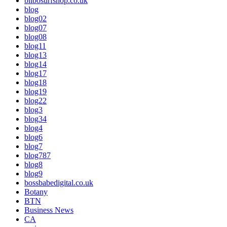
bilbosurfshop.co.uk
blog
blog02
blog07
blog08
blog11
blog13
blog14
blog17
blog18
blog19
blog22
blog3
blog34
blog4
blog6
blog7
blog787
blog8
blog9
bossbabedigital.co.uk
Botany
BTN
Business News
CA