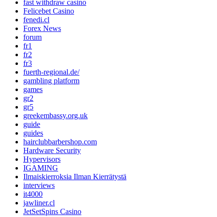
fast withdraw casino
Felicebet Casino
fenedi.cl
Forex News
forum
fr1
fr2
fr3
fuerth-regional.de/
gambling platform
games
gr2
gr5
greekembassy.org.uk
guide
guides
hairclubbarbershop.com
Hardware Security
Hypervisors
IGAMING
Ilmaiskierroksia Ilman Kierrätystä
interviews
it4000
jawliner.cl
JetSetSpins Casino