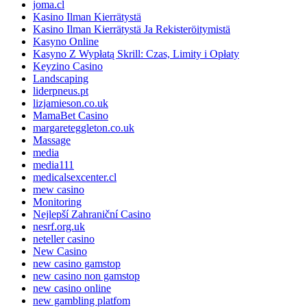
joma.cl
Kasino Ilman Kierrätystä
Kasino Ilman Kierrätystä Ja Rekisteröitymistä
Kasyno Online
Kasyno Z Wypłatą Skrill: Czas, Limity i Opłaty
Keyzino Casino
Landscaping
liderpneus.pt
lizjamieson.co.uk
MamaBet Casino
margareteggleton.co.uk
Massage
media
media111
medicalsexcenter.cl
mew casino
Monitoring
Nejlepší Zahraniční Casino
nesrf.org.uk
neteller casino
New Casino
new casino gamstop
new casino non gamstop
new casino online
new gambling platfom