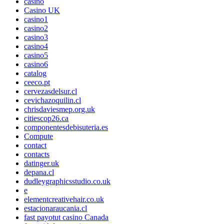
casino
Casino UK
casino1
casino2
casino3
casino4
casino5
casino6
catalog
ceeco.pt
cervezasdelsur.cl
cevichazoquilin.cl
chrisdaviesmep.org.uk
citiescop26.ca
componentesdebisuteria.es
Compute
contact
contacts
datinger.uk
depana.cl
dudleygraphicsstudio.co.uk
e
elementcreativehair.co.uk
estacionaraucania.cl
fast payotut casino Canada