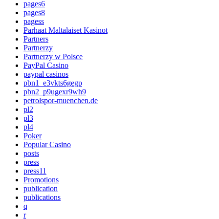
pages6
pages8
pagess
Parhaat Maltalaiset Kasinot
Partners
Partnerzy
Partnerzy w Polsce
PayPal Casino
paypal casinos
pbn1_e3vkts6gegp
pbn2_p9ugexr9wh9
petrolspor-muenchen.de
pl2
pl3
pl4
Poker
Popular Casino
posts
press
press11
Promotions
publication
publications
q
r