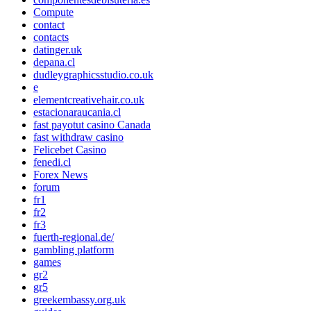
Compute
contact
contacts
datinger.uk
depana.cl
dudleygraphicsstudio.co.uk
e
elementcreativehair.co.uk
estacionaraucania.cl
fast payotut casino Canada
fast withdraw casino
Felicebet Casino
fenedi.cl
Forex News
forum
fr1
fr2
fr3
fuerth-regional.de/
gambling platform
games
gr2
gr5
greekembassy.org.uk