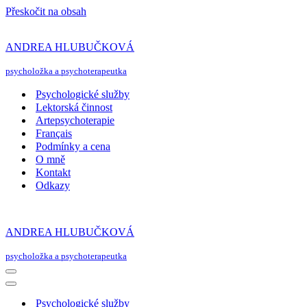
Přeskočit na obsah
ANDREA HLUBUČKOVÁ
psycholožka a psychoterapeutka
Psychologické služby
Lektorská činnost
Artepsychoterapie
Français
Podmínky a cena
O mně
Kontakt
Odkazy
ANDREA HLUBUČKOVÁ
psycholožka a psychoterapeutka
Navigační
menu
Navigační
menu
Psychologické služby