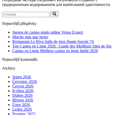
традиционным кодированием для наибольшей адаптивности.
Vyhledat
...
Nejnovější příspěvky
Juegos de casino gratis online Vegas Expert
Mucho más que juego
Restaurant Le Riva Salle de jeux Haute-Savoie 74
Top Casino en Ligne 2026 : Guide des Meilleurs Sites de Jeu
Casino en Ligne Meilleur casino en ligne fiable 2026
Nejnovější komentáře
Archivy
Srpen 2026
Červenec 2026
Červen 2026
Květen 2026
Duben 2026
Březen 2026
Únor 2026
Leden 2026
Prosinec 2025