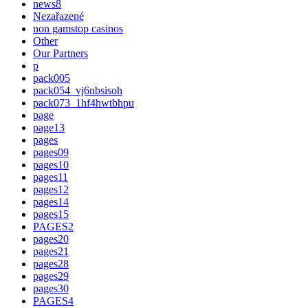
news8
Nezařazené
non gamstop casinos
Other
Our Partners
p
pack005
pack054_vj6nbsisoh
pack073_1hf4hwtbhpu
page
page13
pages
pages09
pages10
pages11
pages12
pages14
pages15
PAGES2
pages20
pages21
pages28
pages29
pages30
PAGES4