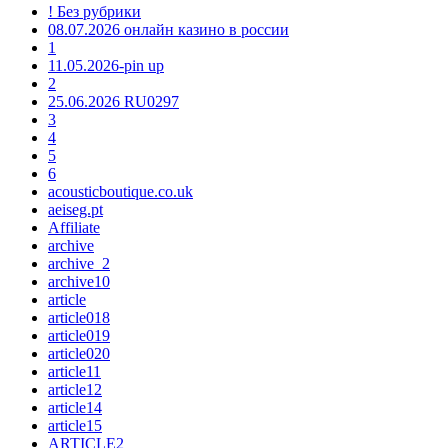
! Без рубрики
08.07.2026 онлайн казино в россии
1
11.05.2026-pin up
2
25.06.2026 RU0297
3
4
5
6
acousticboutique.co.uk
aeiseg.pt
Affiliate
archive
archive_2
archive10
article
article018
article019
article020
article11
article12
article14
article15
ARTICLE2