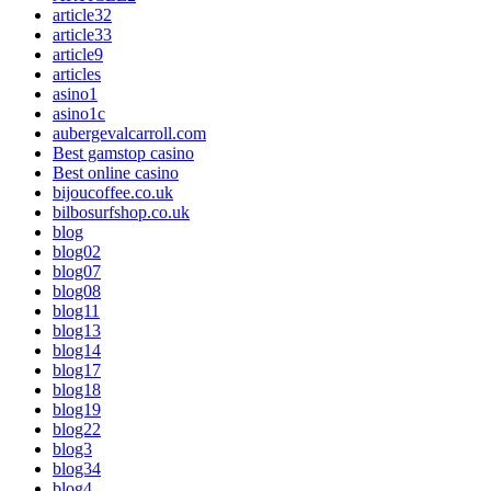
article32
article33
article9
articles
asino1
asino1c
aubergevalcarroll.com
Best gamstop casino
Best online casino
bijoucoffee.co.uk
bilbosurfshop.co.uk
blog
blog02
blog07
blog08
blog11
blog13
blog14
blog17
blog18
blog19
blog22
blog3
blog34
blog4