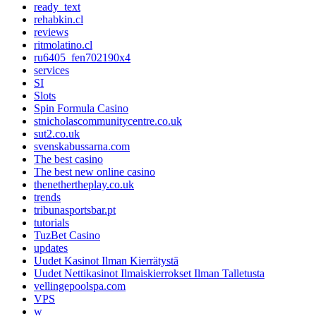
ready_text
rehabkin.cl
reviews
ritmolatino.cl
ru6405_fen702190x4
services
SI
Slots
Spin Formula Casino
stnicholascommunitycentre.co.uk
sut2.co.uk
svenskabussarna.com
The best casino
The best new online casino
thenethertheplay.co.uk
trends
tribunasportsbar.pt
tutorials
TuzBet Casino
updates
Uudet Kasinot Ilman Kierrätystä
Uudet Nettikasinot Ilmaiskierrokset Ilman Talletusta
vellingepoolspa.com
VPS
w