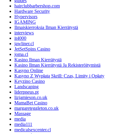
guides
hairclubbarbershop.com
Hardware Security
Hypervisors
IGAMING
Ilmaiskierroksia Ilman Kierrätystä
interviews
it4000
jawliner.cl
JetSetSpins Casino
joma.cl
Kasino Ilman Kierrätystä
Kasino Ilman Kierrätystä Ja Rekisteröitymistä
Kasyno Online
Kasyno Z Wypłatą Skrill: Czas, Limity i Opłaty
Keyzino Casino
Landscaping
liderpneus.pt
lizjamieson.co.uk
MamaBet Casino
margareteggleton.co.uk
Massage
media
media111
medicalsexcenter.cl