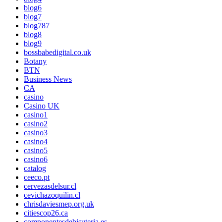
blog6
blog7
blog787
blog8
blog9
bossbabedigital.co.uk
Botany
BTN
Business News
CA
casino
Casino UK
casino1
casino2
casino3
casino4
casino5
casino6
catalog
ceeco.pt
cervezasdelsur.cl
cevichazoquilin.cl
chrisdaviesmep.org.uk
citiescop26.ca
componentesdebisuteria.es