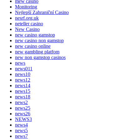
mew casino
Monitoring
Nejlepší Zahraniční Casino
nesrf.org.uk
neteller casino
New Casino
new casino gamstop
new casino non gamstop
new casino online
new gambling platfom
new non gamstop casinos
news
news011
news10
news12
news14
news15
news18
news2
news25
news26
NEWS3
news4
news5
news7