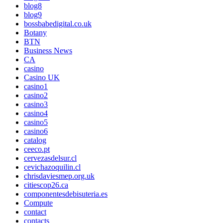
blog8
blog9
bossbabedigital.co.uk
Botany
BTN
Business News
CA
casino
Casino UK
casino1
casino2
casino3
casino4
casino5
casino6
catalog
ceeco.pt
cervezasdelsur.cl
cevichazoquilin.cl
chrisdaviesmep.org.uk
citiescop26.ca
componentesdebisuteria.es
Compute
contact
contacts