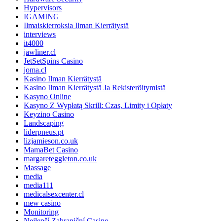
Hypervisors
IGAMING
Ilmaiskierroksia Ilman Kierrätystä
interviews
it4000
jawliner.cl
JetSetSpins Casino
joma.cl
Kasino Ilman Kierrätystä
Kasino Ilman Kierrätystä Ja Rekisteröitymistä
Kasyno Online
Kasyno Z Wypłatą Skrill: Czas, Limity i Opłaty
Keyzino Casino
Landscaping
liderpneus.pt
lizjamieson.co.uk
MamaBet Casino
margareteggleton.co.uk
Massage
media
media111
medicalsexcenter.cl
mew casino
Monitoring
Nejlepší Zahraniční Casino