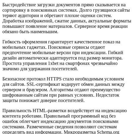
Быстродействие загрузки документов прямо сказывается на
сортировку в поисковиках системах. Долго грузящиеся сайты
теряют аудитории и обретают плохие оценки систем.
Доработка изображений, сжатие данных, актуальные форматы
повышают появление материалов. Серверное время реакции
обязано быть наименьшим.
Гибкость оформления гарантирует качественное показ на
мобильных гаджетах. Поисковые сервисы отдают
предпочтение мобильные версии при индексации. Гибкий
дизайн автоматически адаптируется под размер монитора.
Простота управления 1xbet на смартфонах чрезвычайно
значимо для удержания посетителей.
Безопасное протокол HTTPS стало необходимым условием
для сайтов. SSL-сертификат кодирует обмен данных между
сервером и браузером. Алгоритмы отдают преимущество
шифрованным сайтам при равных условиях. Недостаток
защиты понижает доверие посетителей.
Правильность HTML-разметки воздействует на индексацию
контента роботами. Правильный программный код без
ошибок облегчает индексацию документов поисковыми
системами. Размеченные сведения позволяют системам
определять вид информации. Микроразметка Schema.org