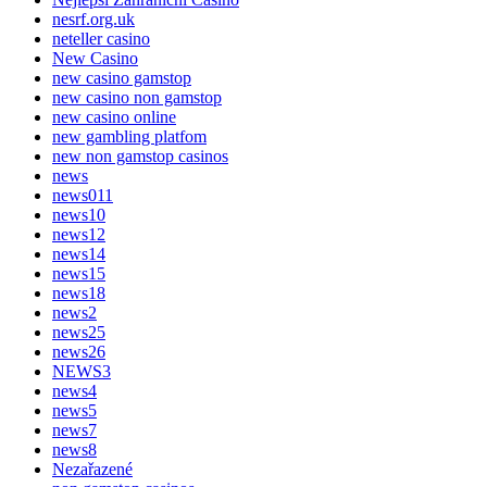
nesrf.org.uk
neteller casino
New Casino
new casino gamstop
new casino non gamstop
new casino online
new gambling platfom
new non gamstop casinos
news
news011
news10
news12
news14
news15
news18
news2
news25
news26
NEWS3
news4
news5
news7
news8
Nezařazené