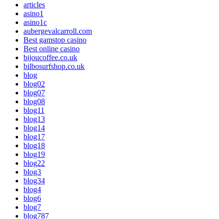
articles
asino1
asino1c
aubergevalcarroll.com
Best gamstop casino
Best online casino
bijoucoffee.co.uk
bilbosurfshop.co.uk
blog
blog02
blog07
blog08
blog11
blog13
blog14
blog17
blog18
blog19
blog22
blog3
blog34
blog4
blog6
blog7
blog787