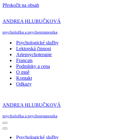
Přeskočit na obsah
ANDREA HLUBUČKOVÁ
psycholožka a psychoterapeutka
Psychologické služby
Lektorská činnost
Artepsychoterapie
Français
Podmínky a cena
O mně
Kontakt
Odkazy
ANDREA HLUBUČKOVÁ
psycholožka a psychoterapeutka
Navigační
menu
Navigační
menu
Psychologické služby