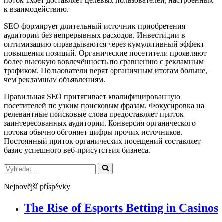
поток 1хбет доставляет целевых пользователей, настроенных
к взаимодействию.
SEO формирует длительный источник приобретения
аудитории без непрерывных расходов. Инвестиции в
оптимизацию оправдываются через кумулятивный эффект
повышения позиций. Органические посетители проявляют
более высокую вовлечённость по сравнению с рекламным
трафиком. Пользователи верят органичным итогам больше,
чем рекламным объявлениям.
Правильная SEO притягивает квалифицированную
посетителей по узким поисковым фразам. Фокусировка на
релевантные поисковые слова предоставляет приток
заинтересованных аудитории. Конверсия органического
потока обычно обгоняет цифры прочих источников.
Постоянный приток органических посещений составляет
базис успешного веб-присутствия бизнеса.
Vyhledat
...
Nejnovější příspěvky
The Rise of Esports Betting in Casinos