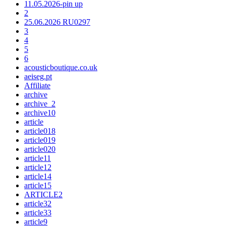
11.05.2026-pin up
2
25.06.2026 RU0297
3
4
5
6
acousticboutique.co.uk
aeiseg.pt
Affiliate
archive
archive_2
archive10
article
article018
article019
article020
article11
article12
article14
article15
ARTICLE2
article32
article33
article9