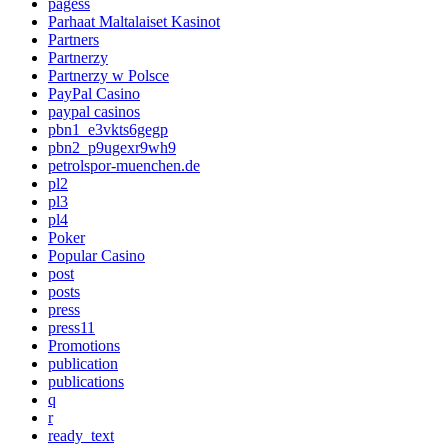
pagess
Parhaat Maltalaiset Kasinot
Partners
Partnerzy
Partnerzy w Polsce
PayPal Casino
paypal casinos
pbn1_e3vkts6gegp
pbn2_p9ugexr9wh9
petrolspor-muenchen.de
pl2
pl3
pl4
Poker
Popular Casino
post
posts
press
press11
Promotions
publication
publications
q
r
ready_text