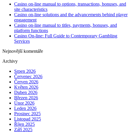
Casino on-line manual to options, transactions, bonuses, and
site characteristics
Casino on-line solutions and the advancements behind player
engagement
Casino on-line manual to titles, payments, bonuses, and
platform functions
Casino On-line: Full Guide to Contemporary Gambling
Services
Nejnovější komentáře
Archivy
Srpen 2026
Červenec 2026
Červen 2026
Květen 2026
Duben 2026
Březen 2026
Únor 2026
Leden 2026
Prosinec 2025
Listopad 2025
Říjen 2025
Září 2025