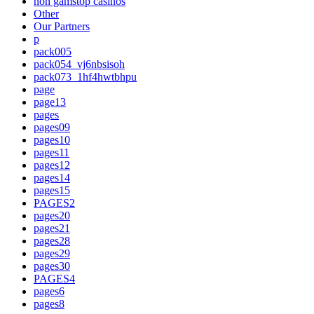
non gamstop casinos
Other
Our Partners
p
pack005
pack054_vj6nbsisoh
pack073_1hf4hwtbhpu
page
page13
pages
pages09
pages10
pages11
pages12
pages14
pages15
PAGES2
pages20
pages21
pages28
pages29
pages30
PAGES4
pages6
pages8