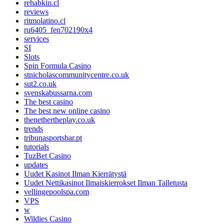
rehabkin.cl
reviews
ritmolatino.cl
ru6405_fen702190x4
services
SI
Slots
Spin Formula Casino
stnicholascommunitycentre.co.uk
sut2.co.uk
svenskabussarna.com
The best casino
The best new online casino
thenethertheplay.co.uk
trends
tribunasportsbar.pt
tutorials
TuzBet Casino
updates
Uudet Kasinot Ilman Kierrätystä
Uudet Nettikasinot Ilmaiskierrokset Ilman Talletusta
vellingepoolspa.com
VPS
w
Wildies Casino