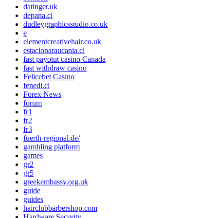
datinger.uk
depana.cl
dudleygraphicsstudio.co.uk
e
elementcreativehair.co.uk
estacionaraucania.cl
fast payotut casino Canada
fast withdraw casino
Felicebet Casino
fenedi.cl
Forex News
forum
fr1
fr2
fr3
fuerth-regional.de/
gambling platform
games
gr2
gr5
greekembassy.org.uk
guide
guides
hairclubbarbershop.com
Hardware Security