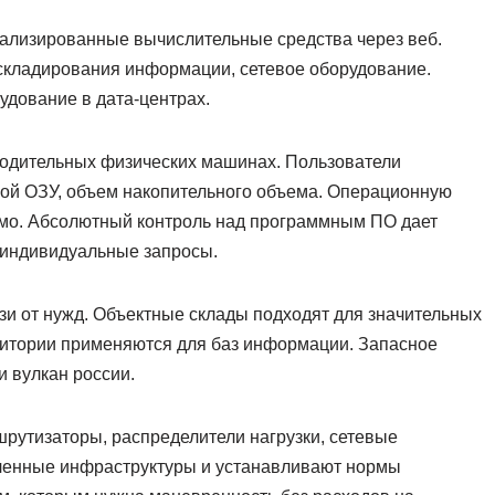
ртуализированные вычислительные средства через веб.
складирования информации, сетевое оборудование.
дование в дата-центрах.
одительных физических машинах. Пользователи
ой ОЗУ, объем накопительного объема. Операционную
имо. Абсолютный контроль над программным ПО дает
 индивидуальные запросы.
и от нужд. Объектные склады подходят для значительных
итории применяются для баз информации. Запасное
 вулкан россии.
рутизаторы, распределители нагрузки, сетевые
енные инфраструктуры и устанавливают нормы