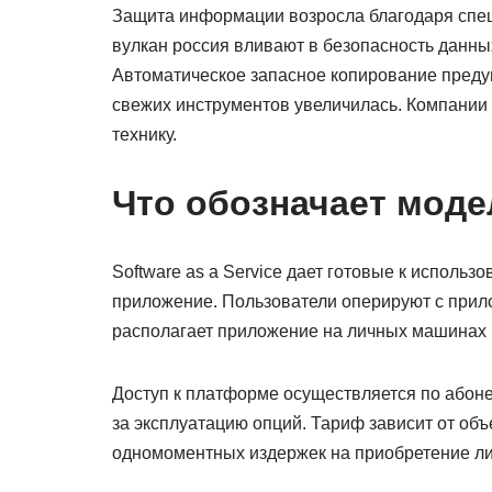
Защита информации возросла благодаря сп
вулкан россия вливают в безопасность данны
Автоматическое запасное копирование пред
свежих инструментов увеличилась. Компании
технику.
Что обозначает моде
Software as a Service дает готовые к исполь
приложение. Пользователи оперируют с прил
располагает приложение на личных машинах и
Доступ к платформе осуществляется по абоне
за эксплуатацию опций. Тариф зависит от об
одномоментных издержек на приобретение ли