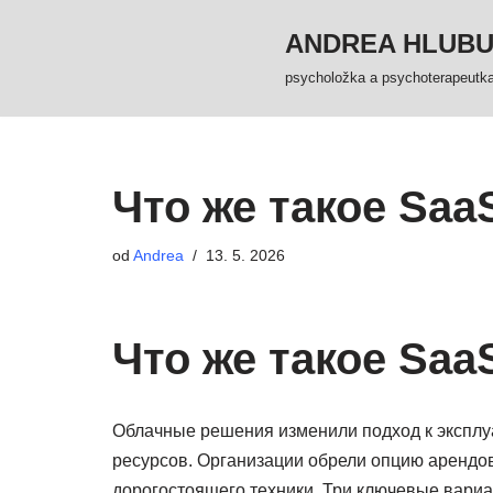
ANDREA HLUB
Přeskočit
psycholožka a psychoterapeutk
na
obsah
Что же такое SaaS
od
Andrea
13. 5. 2026
Что же такое SaaS
Облачные решения изменили подход к эксплу
ресурсов. Организации обрели опцию арендо
дорогостоящего техники. Три ключевые вариа