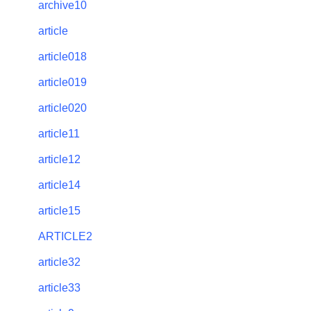
archive10
article
article018
article019
article020
article11
article12
article14
article15
ARTICLE2
article32
article33