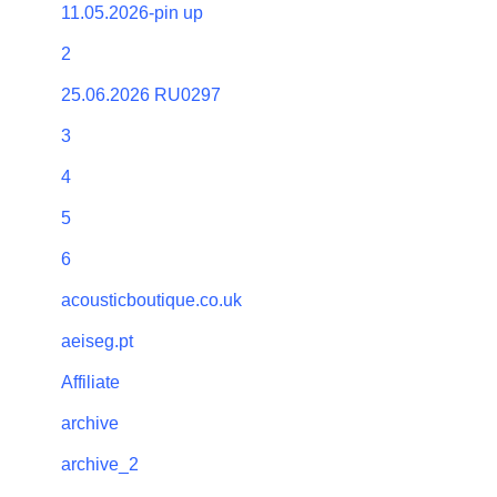
11.05.2026-pin up
2
25.06.2026 RU0297
3
4
5
6
acousticboutique.co.uk
aeiseg.pt
Affiliate
archive
archive_2