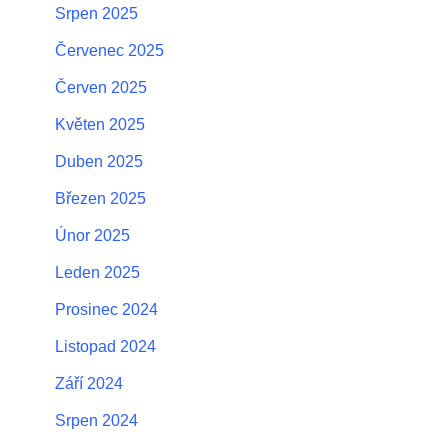
Srpen 2025
Červenec 2025
Červen 2025
Květen 2025
Duben 2025
Březen 2025
Únor 2025
Leden 2025
Prosinec 2024
Listopad 2024
Září 2024
Srpen 2024