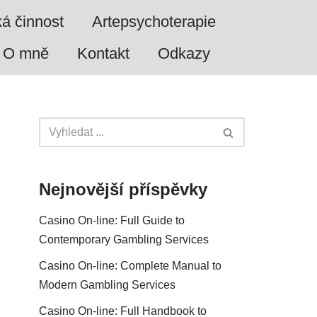
ká činnost
Artepsychoterapie
O mně
Kontakt
Odkazy
Nejnovější příspěvky
Casino On-line: Full Guide to
Contemporary Gambling Services
Casino On-line: Complete Manual to
Modern Gambling Services
Casino On-line: Full Handbook to