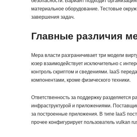
безопасности. Вариант подходит организация
материальное оборудование. Тестовые окруж
завершения задач.
Главные различия ме
Мера власти разграничивает три модели вирт
юзер взаимодействует исключительно с инте
контроль скриптом и сведениями. IaaS перед
компонентами, кроме физического техники.
Ответственность за поддержку разделяется р
инфраструктурой и приложениями. Поставщик 
за построенные приложения. В типе IaaS пос
прочее конфигурирует пользователь vulkan rus