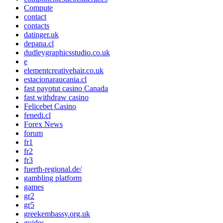
Compute
contact
contacts
datinger.uk
depana.cl
dudleygraphicsstudio.co.uk
e
elementcreativehair.co.uk
estacionaraucania.cl
fast payotut casino Canada
fast withdraw casino
Felicebet Casino
fenedi.cl
Forex News
forum
fr1
fr2
fr3
fuerth-regional.de/
gambling platform
games
gr2
gr5
greekembassy.org.uk
guides