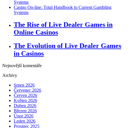
Systems
Casino On-line: Total Handbook to Current Gambling
Systems
The Rise of Live Dealer Games in
Online Casinos
The Evolution of Live Dealer Games
in Casinos
Nejnovější komentáře
Archivy
Srpen 2026
Červenec 2026
Červen 2026
Květen 2026
Duben 2026
Březen 2026
Únor 2026
Leden 2026
Prosinec 2025