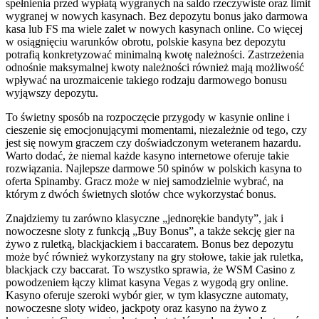
spełnienia przed wypłatą wygranych na saldo rzeczywiste oraz limit
wygranej w nowych kasynach. Bez depozytu bonus jako darmowa
kasa lub FS ma wiele zalet w nowych kasynach online. Co więcej
w osiągnięciu warunków obrotu, polskie kasyna bez depozytu
potrafią konkretyzować minimalną kwotę należności. Zastrzeżenia
odnośnie maksymalnej kwoty należności również mają możliwość
wpływać na urozmaicenie takiego rodzaju darmowego bonusu
wyjąwszy depozytu.
To świetny sposób na rozpoczęcie przygody w kasynie online i
cieszenie się emocjonującymi momentami, niezależnie od tego, czy
jest się nowym graczem czy doświadczonym weteranem hazardu.
Warto dodać, że niemal każde kasyno internetowe oferuje takie
rozwiązania. Najlepsze darmowe 50 spinów w polskich kasyna to
oferta Spinamby. Gracz może w niej samodzielnie wybrać, na
którym z dwóch świetnych slotów chce wykorzystać bonus.
Znajdziemy tu zarówno klasyczne „jednorękie bandyty”, jak i
nowoczesne sloty z funkcją „Buy Bonus”, a także sekcję gier na
żywo z ruletką, blackjackiem i baccaratem. Bonus bez depozytu
może być również wykorzystany na gry stołowe, takie jak ruletka,
blackjack czy baccarat. To wszystko sprawia, że WSM Casino z
powodzeniem łączy klimat kasyna Vegas z wygodą gry online.
Kasyno oferuje szeroki wybór gier, w tym klasyczne automaty,
nowoczesne sloty wideo, jackpoty oraz kasyno na żywo z