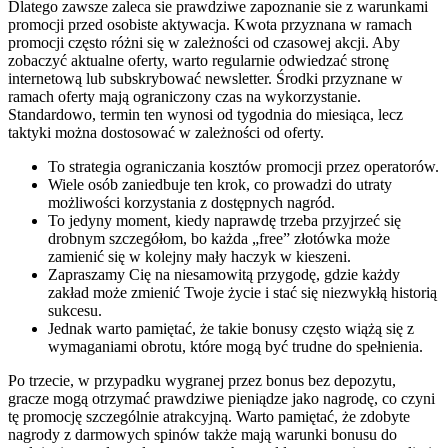
Dlatego zawsze zaleca sie prawdziwe zapoznanie sie z warunkami
promocji przed osobiste aktywacja. Kwota przyznana w ramach
promocji często różni się w zależności od czasowej akcji. Aby
zobaczyć aktualne oferty, warto regularnie odwiedzać stronę
internetową lub subskrybować newsletter. Środki przyznane w
ramach oferty mają ograniczony czas na wykorzystanie.
Standardowo, termin ten wynosi od tygodnia do miesiąca, lecz
taktyki można dostosować w zależności od oferty.
To strategia ograniczania kosztów promocji przez operatorów.
Wiele osób zaniedbuje ten krok, co prowadzi do utraty
możliwości korzystania z dostępnych nagród.
To jedyny moment, kiedy naprawdę trzeba przyjrzeć się
drobnym szczegółom, bo każda „free” złotówka może
zamienić się w kolejny mały haczyk w kieszeni.
Zapraszamy Cię na niesamowitą przygodę, gdzie każdy
zakład może zmienić Twoje życie i stać się niezwykłą historią
sukcesu.
Jednak warto pamiętać, że takie bonusy często wiążą się z
wymaganiami obrotu, które mogą być trudne do spełnienia.
Po trzecie, w przypadku wygranej przez bonus bez depozytu,
gracze mogą otrzymać prawdziwe pieniądze jako nagrodę, co czyni
tę promocję szczególnie atrakcyjną. Warto pamiętać, że zdobyte
nagrody z darmowych spinów także mają warunki bonusu do