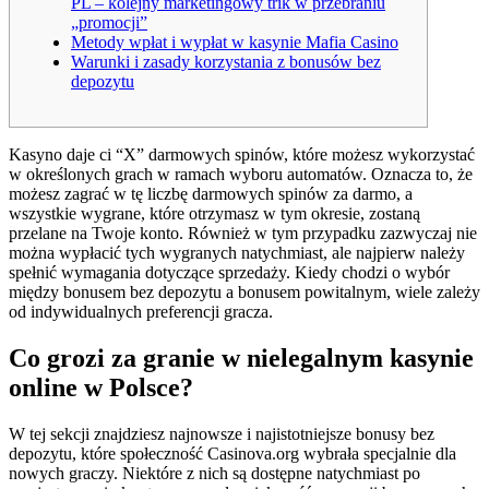
PL – kolejny marketingowy trik w przebraniu
„promocji”
Metody wpłat i wypłat w kasynie Mafia Casino
Warunki i zasady korzystania z bonusów bez
depozytu
Kasyno daje ci “X” darmowych spinów, które możesz wykorzystać
w określonych grach w ramach wyboru automatów. Oznacza to, że
możesz zagrać w tę liczbę darmowych spinów za darmo, a
wszystkie wygrane, które otrzymasz w tym okresie, zostaną
przelane na Twoje konto. Również w tym przypadku zazwyczaj nie
można wypłacić tych wygranych natychmiast, ale najpierw należy
spełnić wymagania dotyczące sprzedaży. Kiedy chodzi o wybór
między bonusem bez depozytu a bonusem powitalnym, wiele zależy
od indywidualnych preferencji gracza.
Co grozi za granie w nielegalnym kasynie
online w Polsce?
W tej sekcji znajdziesz najnowsze i najistotniejsze bonusy bez
depozytu, które społeczność Casinova.org wybrała specjalnie dla
nowych graczy. Niektóre z nich są dostępne natychmiast po