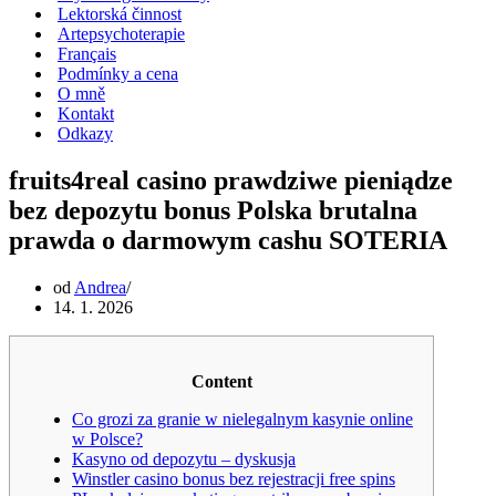
Lektorská činnost
Artepsychoterapie
Français
Podmínky a cena
O mně
Kontakt
Odkazy
fruits4real casino prawdziwe pieniądze
bez depozytu bonus Polska brutalna
prawda o darmowym cashu SOTERIA
od
Andrea
14. 1. 2026
Content
Co grozi za granie w nielegalnym kasynie online
w Polsce?
Kasyno od depozytu – dyskusja
Winstler casino bonus bez rejestracji free spins