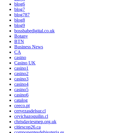
blog6
blog7
blog787
blog8
blog9
bossbabedigital.co.uk
Botany
BTN
Business News
CA
casino
Casino UK
casino1
casino2
casino3
casino4
casino5
casino6
catalog
ceeco.pt
cervezasdelsur.cl
cevichazoquilin.cl
chrisdaviesmep.org.uk
citiescop26.ca
componentesdebisuteria.es