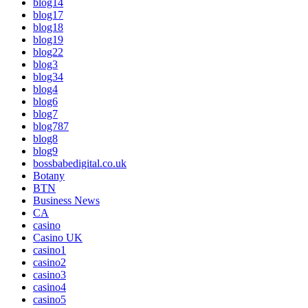
blog14
blog17
blog18
blog19
blog22
blog3
blog34
blog4
blog6
blog7
blog787
blog8
blog9
bossbabedigital.co.uk
Botany
BTN
Business News
CA
casino
Casino UK
casino1
casino2
casino3
casino4
casino5