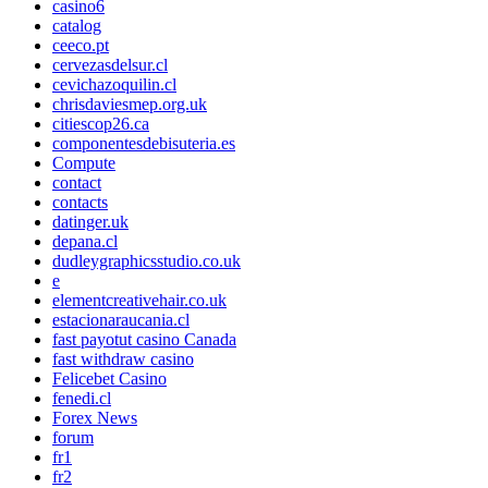
casino6
catalog
ceeco.pt
cervezasdelsur.cl
cevichazoquilin.cl
chrisdaviesmep.org.uk
citiescop26.ca
componentesdebisuteria.es
Compute
contact
contacts
datinger.uk
depana.cl
dudleygraphicsstudio.co.uk
e
elementcreativehair.co.uk
estacionaraucania.cl
fast payotut casino Canada
fast withdraw casino
Felicebet Casino
fenedi.cl
Forex News
forum
fr1
fr2