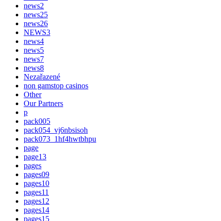
news2
news25
news26
NEWS3
news4
news5
news7
news8
Nezařazené
non gamstop casinos
Other
Our Partners
p
pack005
pack054_vj6nbsisoh
pack073_1hf4hwtbhpu
page
page13
pages
pages09
pages10
pages11
pages12
pages14
pages15