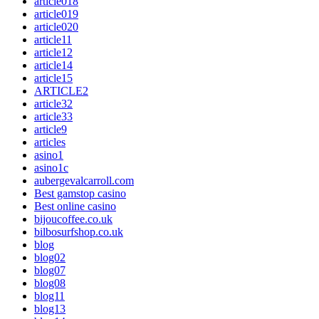
article018
article019
article020
article11
article12
article14
article15
ARTICLE2
article32
article33
article9
articles
asino1
asino1c
aubergevalcarroll.com
Best gamstop casino
Best online casino
bijoucoffee.co.uk
bilbosurfshop.co.uk
blog
blog02
blog07
blog08
blog11
blog13