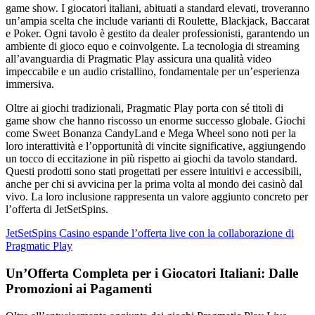
game show. I giocatori italiani, abituati a standard elevati, troveranno
un’ampia scelta che include varianti di Roulette, Blackjack, Baccarat
e Poker. Ogni tavolo è gestito da dealer professionisti, garantendo un
ambiente di gioco equo e coinvolgente. La tecnologia di streaming
all’avanguardia di Pragmatic Play assicura una qualità video
impeccabile e un audio cristallino, fondamentale per un’esperienza
immersiva.
Oltre ai giochi tradizionali, Pragmatic Play porta con sé titoli di
game show che hanno riscosso un enorme successo globale. Giochi
come Sweet Bonanza CandyLand e Mega Wheel sono noti per la
loro interattività e l’opportunità di vincite significative, aggiungendo
un tocco di eccitazione in più rispetto ai giochi da tavolo standard.
Questi prodotti sono stati progettati per essere intuitivi e accessibili,
anche per chi si avvicina per la prima volta al mondo dei casinò dal
vivo. La loro inclusione rappresenta un valore aggiunto concreto per
l’offerta di JetSetSpins.
JetSetSpins Casino espande l’offerta live con la collaborazione di
Pragmatic Play
Un’Offerta Completa per i Giocatori Italiani: Dalle
Promozioni ai Pagamenti