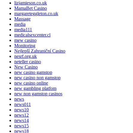
lizjamieson.co.uk
MamaBet Casino
margareteggleton.co.uk
Massage
media
media111
medicalsexcenter.cl
mew casino
Monitoring
Nejlepší Zahraniční Casino
nesrf.org.uk
neteller casino
New Casino
new casino gamstop
new casino non gamstop
new casino online
new gambling platfom
new non gamstop casinos
news
news011
news10
news12
news14
news15
news18