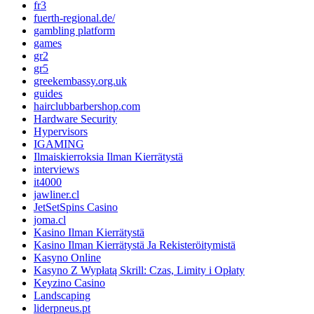
fr3
fuerth-regional.de/
gambling platform
games
gr2
gr5
greekembassy.org.uk
guides
hairclubbarbershop.com
Hardware Security
Hypervisors
IGAMING
Ilmaiskierroksia Ilman Kierrätystä
interviews
it4000
jawliner.cl
JetSetSpins Casino
joma.cl
Kasino Ilman Kierrätystä
Kasino Ilman Kierrätystä Ja Rekisteröitymistä
Kasyno Online
Kasyno Z Wypłatą Skrill: Czas, Limity i Opłaty
Keyzino Casino
Landscaping
liderpneus.pt