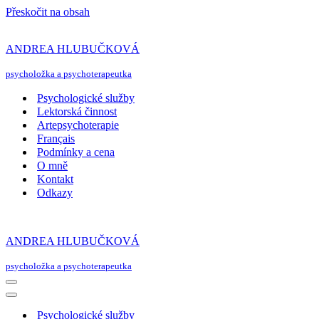
Přeskočit na obsah
ANDREA HLUBUČKOVÁ
psycholožka a psychoterapeutka
Psychologické služby
Lektorská činnost
Artepsychoterapie
Français
Podmínky a cena
O mně
Kontakt
Odkazy
ANDREA HLUBUČKOVÁ
psycholožka a psychoterapeutka
Navigační
menu
Navigační
menu
Psychologické služby