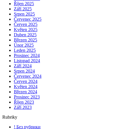
Říjen 2025
Září 2025
Srpen 2025
Červenec 2025
Červen 2025
Květen 2025
Duben 2025
Březen 2025
Únor 2025
Leden 2025
Prosinec 2024
Listopad 2024
Září 2024
Srpen 2024
Červenec 2024
Červen 2024
Květen 2024
Březen 2024
Prosinec 2023
Říjen 2023
Září 2023
Rubriky
! Без рубрики