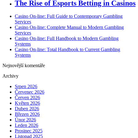
The Rise of Esports Betting in Casinos
Casino On-line: Full Guide to Contemporary Gambling
Services
Casino On-line: Complete Manual to Modern Gambling
Services
Casino On-line: Full Handbook to Modern Gambling
Systems
Casino On-line: Total Handbook to Current Gambling
Systems
Nejnovější komentáře
Archivy
Srpen 2026
Červenec 2026
Červen 2026
Květen 2026
Duben 2026
Březen 2026
Únor 2026
Leden 2026
Prosinec 2025
Listopad 2025