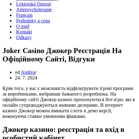
Lektorská činnost
Artepsychoterapie
Français
Podmínky a cena
O mně
Kontakt
Odkazy
Joker Casino Джокер Реєстрація На
Офіційному Сайті, Відгуки
od
Andrea
24. 7. 2024
Крім того, у вас є можливість відфільтрувати ігрові програми
за виробниками, вибравши бажаного розробника. На
офіційному сайті Джокер казино пропонуються live-ігри, які в
онлайн супроводжуються живими дилерами. В інтернет
казино Джокер можна вмикати слоти в демо версії,
виконуючи ставки умовними фішками.
Джокер казино: реєстрація та вхід в
особистий кабінет