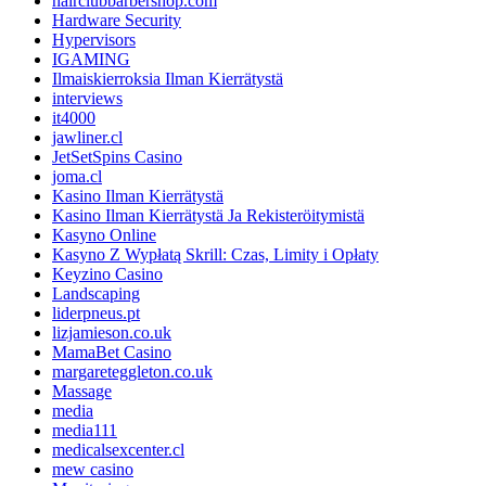
hairclubbarbershop.com
Hardware Security
Hypervisors
IGAMING
Ilmaiskierroksia Ilman Kierrätystä
interviews
it4000
jawliner.cl
JetSetSpins Casino
joma.cl
Kasino Ilman Kierrätystä
Kasino Ilman Kierrätystä Ja Rekisteröitymistä
Kasyno Online
Kasyno Z Wypłatą Skrill: Czas, Limity i Opłaty
Keyzino Casino
Landscaping
liderpneus.pt
lizjamieson.co.uk
MamaBet Casino
margareteggleton.co.uk
Massage
media
media111
medicalsexcenter.cl
mew casino