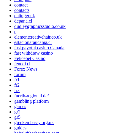
contact
contacts
datinger.uk
depana.cl
dudleygraphicsstudio.co.uk
e
elementcreativehair.co.uk
estacionaraucania.cl
fast payotut casino Canada
fast withdraw casino
Felicebet Casino
fenedi.cl
Forex News
forum
fr1
fr2
fr3
fuerth-regional.de/
gambling platform
games
gr2
gr5
greekembassy.org.uk
guides