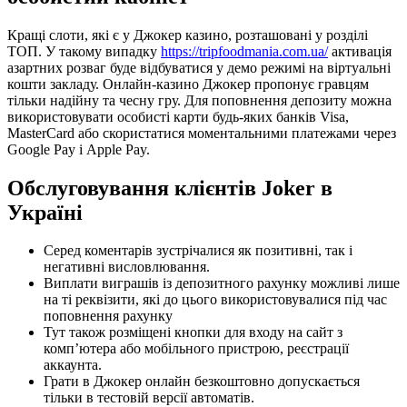
Кращі слоти, які є у Джокер казино, розташовані у розділі
ТОП. У такому випадку
https://tripfoodmania.com.ua/
активація
азартних розваг буде відбуватися у демо режимі на віртуальні
кошти закладу. Онлайн-казино Джокер пропонує гравцям
тільки надійну та чесну гру. Для поповнення депозиту можна
використовувати особисті карти будь-яких банків Visa,
MasterCard або скористатися моментальними платежами через
Google Pay і Apple Pay.
Обслуговування клієнтів Joker в
Україні
Серед коментарів зустрічалися як позитивні, так і
негативні висловлювання.
Виплати виграшів із депозитного рахунку можливі лише
на ті реквізити, які до цього використовувалися під час
поповнення рахунку
Тут також розміщені кнопки для входу на сайт з
комп’ютера або мобільного пристрою, реєстрації
аккаунта.
Грати в Джокер онлайн безкоштовно допускається
тільки в тестовій версії автоматів.