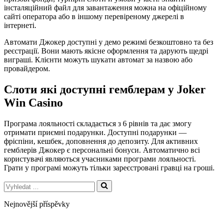
інсталяційний файл для завантаження можна на офіційному
сайті оператора або в іншому перевіреному джерелі в
інтернеті.
Автомати Джокер доступні у демо режимі безкоштовно та без
реєстрації. Вони мають якісне оформлення та дарують щедрі
виграші. Клієнти можуть шукати автомат за назвою або
провайдером.
Слоти які доступні гемблерам у Joker
Win Casino
Програма лояльності складається з 6 рівнів та дає змогу
отримати приємні подарунки. Доступні подарунки —
фріспіни, кешбек, доповнення до депозиту. Для активних
гемблерів Джокер є персональні бонуси. Автоматично всі
користувачі являються учасниками програми лояльності.
Грати у програмі можуть тільки зареєстровані гравці на гроші.
Vyhledat
...
Nejnovější příspěvky