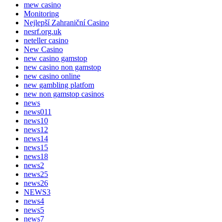
mew casino
Monitoring
Nejlepší Zahraniční Casino
nesrf.org.uk
neteller casino
New Casino
new casino gamstop
new casino non gamstop
new casino online
new gambling platfom
new non gamstop casinos
news
news011
news10
news12
news14
news15
news18
news2
news25
news26
NEWS3
news4
news5
news7