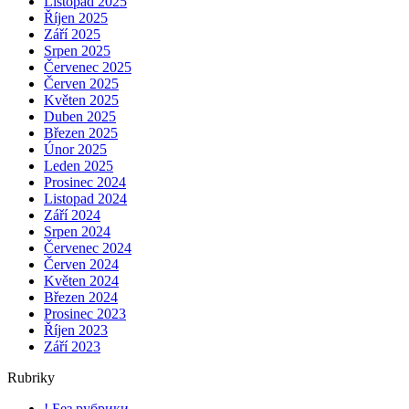
Listopad 2025
Říjen 2025
Září 2025
Srpen 2025
Červenec 2025
Červen 2025
Květen 2025
Duben 2025
Březen 2025
Únor 2025
Leden 2025
Prosinec 2024
Listopad 2024
Září 2024
Srpen 2024
Červenec 2024
Červen 2024
Květen 2024
Březen 2024
Prosinec 2023
Říjen 2023
Září 2023
Rubriky
! Без рубрики