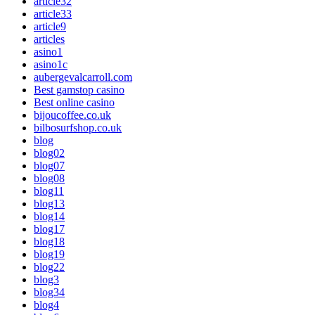
article32
article33
article9
articles
asino1
asino1c
aubergevalcarroll.com
Best gamstop casino
Best online casino
bijoucoffee.co.uk
bilbosurfshop.co.uk
blog
blog02
blog07
blog08
blog11
blog13
blog14
blog17
blog18
blog19
blog22
blog3
blog34
blog4