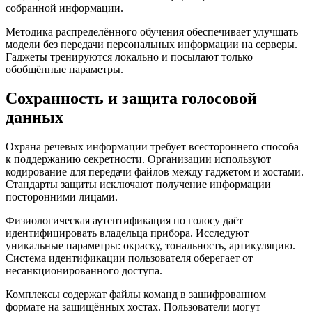
собранной информации.
Методика распределённого обучения обеспечивает улучшать
модели без передачи персональных информации на серверы.
Гаджеты тренируются локально и посылают только
обобщённые параметры.
Сохранность и защита голосовой
данных
Охрана речевых информации требует всестороннего способа
к поддержанию секретности. Организации используют
кодирование для передачи файлов между гаджетом и хостами.
Стандарты защиты исключают получение информации
посторонними лицами.
Физиологическая аутентификация по голосу даёт
идентифицировать владельца прибора. Исследуют
уникальные параметры: окраску, тональность, артикуляцию.
Система идентификации пользователя оберегает от
несанкционированного доступа.
Комплексы содержат файлы команд в зашифрованном
формате на защищённых хостах. Пользователи могут