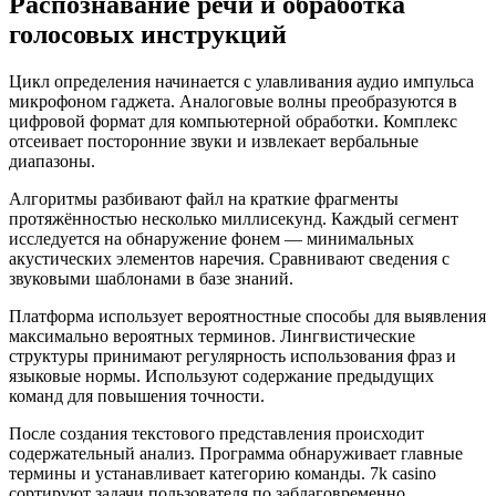
Распознавание речи и обработка
голосовых инструкций
Цикл определения начинается с улавливания аудио импульса
микрофоном гаджета. Аналоговые волны преобразуются в
цифровой формат для компьютерной обработки. Комплекс
отсеивает посторонние звуки и извлекает вербальные
диапазоны.
Алгоритмы разбивают файл на краткие фрагменты
протяжённостью несколько миллисекунд. Каждый сегмент
исследуется на обнаружение фонем — минимальных
акустических элементов наречия. Сравнивают сведения с
звуковыми шаблонами в базе знаний.
Платформа использует вероятностные способы для выявления
максимально вероятных терминов. Лингвистические
структуры принимают регулярность использования фраз и
языковые нормы. Используют содержание предыдущих
команд для повышения точности.
После создания текстового представления происходит
содержательный анализ. Программа обнаруживает главные
термины и устанавливает категорию команды. 7k casino
сортируют задачи пользователя по заблаговременно