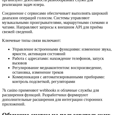
реализации задач юзера.
Соединение с сервисами обеспечивает выполнять широкий
диапазон операций голосом. Системы управляют
музыкальными проигрывателями, маршрутными схемами и
чатами. Направляют запросы к внешним API для приёма
свежей сведений.
Ключевые типы связи включают:
Управление встроенными функциями: изменение звука,
яркости, активация состояний
Работа с адресатами: нахождение телефонов, запуск
вызовов
Регулирование медиаконтентом: воспроизведение,
остановка, изменение треков
Коммуникация с автоматизированными приборами:
контроль подсветкой, регуляторами
7k casino применяют webhooks и облачные службы для
расширения функций. Разработчики формируют
дополнительные расширения для интеграции сторонних
приложений.
Обучение систем на пользовательских