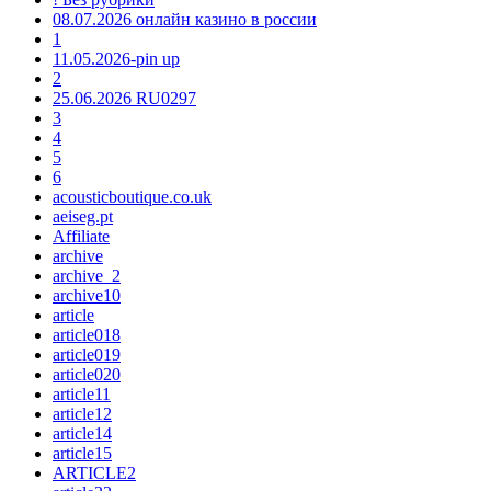
08.07.2026 онлайн казино в россии
1
11.05.2026-pin up
2
25.06.2026 RU0297
3
4
5
6
acousticboutique.co.uk
aeiseg.pt
Affiliate
archive
archive_2
archive10
article
article018
article019
article020
article11
article12
article14
article15
ARTICLE2