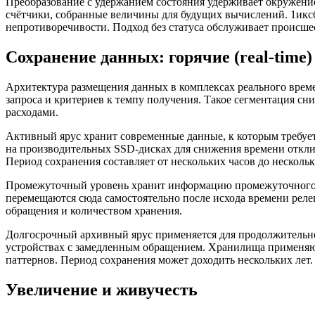
Преобразование с удержанием состояния удерживает окружени
счётчики, собранные величины для будущих вычислений. 1иксб
непротиворечивости. Подход без статуса обслуживает происше
Сохранение данных: горячие (real-time
Архитектура размещения данных в комплексах реального времен
запроса и критериев к темпу получения. Такое сегментация сн
расходами.
Активный ярус хранит современные данные, к которым требуе
на производительных SSD-дисках для снижения времени отклик
Период сохранения составляет от нескольких часов до нескольк
Промежуточный уровень хранит информацию промежуточного 
перемещаются сюда самостоятельно после исхода времени реле
обращения и количеством хранения.
Долгосрочный архивный ярус применяется для продолжительн
устройствах с замедленным обращением. Хранилища применяютс
паттернов. Период сохранения может доходить нескольких лет.
Увеличение и живучесть