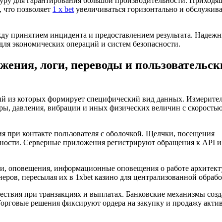
ру для гарантирования большой производительности. Приходя
 что позволяет
1 x bet
увеличиваться горизонтально и обслужива
ду принятием инцидента и предоставлением результата. Надеж
ля экономических операций и систем безопасности.
жения, логи, переводы и пользовательск
ый из которых формирует специфический вид данных. Измерите
ы, давления, вибрации и иных физических величин с скоростью
 при контакте пользователя с оболочкой. Щелчки, посещения
ьности. Серверные приложения регистрируют обращения к API и
и, оповещения, информационные оповещения о работе архитект
ров, пересылая их в 1xbet казино для централизованной обрабо
твия при транзакциях и выплатах. Банковские механизмы соз
Торговые решения фиксируют ордера на закупку и продажу актив