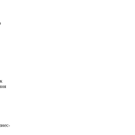
о
 к
ния
знес-