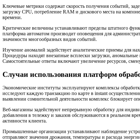
Ключевые метрики содержат скорость получения событий, заде
загрузку CPU, потребление RAM и дискового места на компон
времени.
Критические величины устанавливают пределы штатного функ
платформа автоматом производит оповещения для администрато
значимости многообразных видов событий.
Изучение аномалий задействует аналитические приемы для на
Процедуры находят внезапные всплески загрузки, аномальные
Самостоятельные ответы включают увеличение ресурсов, смен
Случаи использования платформ обраб
Экономические институты эксплуатируют комплексы обработк
исследуют каждую транзакцию по карте в instant осуществлен
выявлении сомнительной деятельности комплекс блокирует оп
Веб-магазины задействуют непрерывную обработку для индив
добавления в тележку и заказов обслуживаются в реальном вр
активности клиента.
Промышленные организации устанавливают наблюдение устрой
отправляют значения дрожания, температуры и расхода энергии