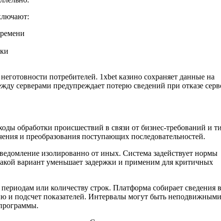
ключают:
времени
вки
еготовности потребителей. 1xbet казино сохраняет данные на
ежду серверами предупреждает потерю сведений при отказе серв
ды обработки происшествий в связи от бизнес-требований и т
чения и преобразования поступающих последовательностей.
ведомление изолированно от иных. Система задействует нормы
 Такой вариант уменьшает задержки и применим для критичных
периодам или количеству строк. Платформа собирает сведения 
ию и подсчет показателей. Интервалы могут быть неподвижными
 программы.