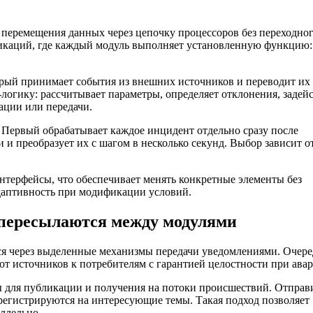
 перемещения данных через цепочку процессоров без переходно
икаций, где каждый модуль выполняет установленную функцию:
орый принимает события из внешних источников и переводит их
логику: рассчитывает параметры, определяет отклонения, задейс
ации или передачи.
 Первый обрабатывает каждое инцидент отдельно сразу после
и преобразует их с шагом в несколько секунд. Выбор зависит о
терфейсы, что обеспечивает менять конкретные элементы без
адаптивность при модификации условий.
пересылаются между модулями
ся через выделенные механизмы передачи уведомлениями. Очер
 источников к потребителям с гарантией целостности при авар
 для публикации и получения на потоки происшествий. Отправ
регистрируются на интересующие темы. Такая подход позволяет
ллельно.