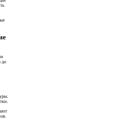
щие
ть
ные
ие
ли
 до
уры.
тки.
дают
ов.