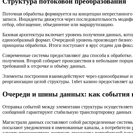
Структура потоковой преобразования
Поточная обработка формируется на концепции непрестанного
записи. Инциденты движутся через последовательность модиф
отбор, обогащение, объединение или маршрутизацию.
Базовая архитектура включает уровень получения данных, кот
единообразный формат. Очередной уровень производит бизнес-
принципы обработки. Итоги поступают в ярус отдачи для фикс
Современные системы предоставляют два способа к обработке.
получения. Второй собирает происшествия в небольшие порции 
требований к отсрочке и объёму данных.
Элементы построения взаимодействуют через единообразные ин
реорганизации целой структуры. 1хбет казино предоставляет 
Очереди и шины данных: как события 
Отправка событий между элементами структуры осуществляет
сообщений гарантируют стабильную транспортировку данных от
Магистрали данных составляют собой распределенные системы
посылают уведомления в именованные каналы, а потребители 
одному происшествию достигать множества потребителей пара