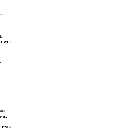
го
 в
твует
т
еди
иях.
ители