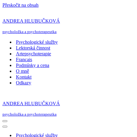
Přeskočit na obsah
ANDREA HLUBUČKOVÁ
psycholožka a psychoterapeutka
Psychologické služby
Lektorská činnost
Artepsychoterapie
Français
Podmínky a cena
O mně
Kontakt
Odkazy
ANDREA HLUBUČKOVÁ
psycholožka a psychoterapeutka
Navigační
menu
Navigační
menu
Psychologické služby