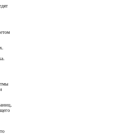
едят
четом
х.
а.
итмы
и
раниц,
ущего
что