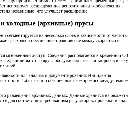
е между происшествиями. Система запоминает временные резуль
ет использует распределенное репозиторий для обеспечения
ствия независимо, что улучшает расширение.
) и холодные (архивные) ярусы
и сегментируется на несколько слоев в зависимости от частоты
ижает расходы и обеспечивает равновесие между скоростью и
тся мгновенный доступ. Сведения располагается в временной О
а. Хранилища этого яруса обслуживают тысячи запросов в секу
их дней.
давности для анализа и документирования. Инциденты
вантности. 1хбет казино обеспечивает компромисс между темпо
ого размещения архивных данных. Данные хранится на бюджет
я для соответствия требованиям регуляторов, проверки и анал