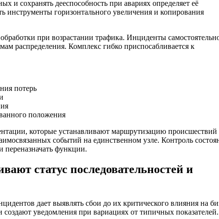
ых и сохранять дееспособность при авариях определяет её
ть инструменты горизонтального увеличения и копирования
обработки при возрастании трафика. Инциденты самостоятельн
мам распределения. Комплекс гибко приспосабливается к
ния потерь
и
ния
ованного положения
гментации, которые устанавливают маршрутизацию происшествий
заимосвязанных событий на единственном узле. Контроль состоя
и переназначать функции.
ивают статус последовательностей и
цидентов дает выявлять сбои до их критического влияния на би
 создают уведомления при вариациях от типичных показателей.