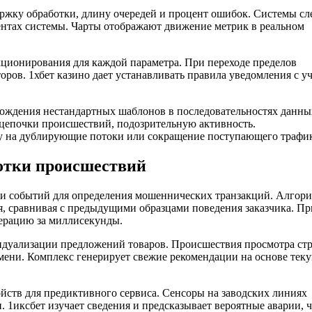
ржку обработки, длину очередей и процент ошибок. Системы сл
ентах системы. Чарты отображают движение метрик в реальном
ционирования для каждой параметра. При переходе пределов
ров. 1хбет казино дает устанавливать правила уведомления с у
хождения нестандартных шаблонов в последовательностях данны
 цепочки происшествий, подозрительную активность.
у на дублирующие потоки или сокращение поступающего трафик
отки происшествий
и событий для определения мошеннических транзакций. Алгор
ия, сравнивая с предыдущими образцами поведения заказчика. Пр
ерацию за миллисекунды.
идуализации предложений товаров. Происшествия просмотра ст
емени. Комплекс генерирует свежие рекомендации на основе тек
ств для предиктивного сервиса. Сенсоры на заводских линиях
. 1иксбет изучает сведения и предсказывает вероятные аварии, 