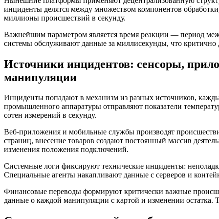
Нынешние платформы применяют децентрализованную структу
инциденты делятся между множеством компонентов обработки,
миллионы происшествий в секунду.
Важнейшим параметром является время реакции — период меж
системы обслуживают данные за миллисекунды, что критично д
Источники инцидентов: сенсоры, прило
манипуляции
Инциденты попадают в механизм из разных источников, кажд
промышленного аппаратуры отправляют показатели температур
сотен измерений в секунду.
Веб-приложения и мобильные службы производят происшествия
страниц, внесение товаров создают постоянный массив деятел
изменения положения подключений.
Системные логи фиксируют технические инциденты: неполадк
Специальные агенты накапливают данные с серверов и контейне
Финансовые переводы формируют критически важные происшес
данные о каждой манипуляции с картой и изменении остатка. 