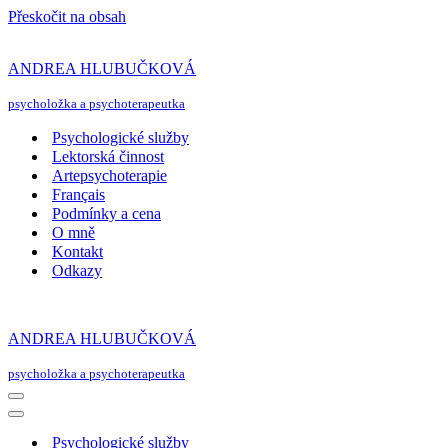
Přeskočit na obsah
ANDREA HLUBUČKOVÁ
psycholožka a psychoterapeutka
Psychologické služby
Lektorská činnost
Artepsychoterapie
Français
Podmínky a cena
O mně
Kontakt
Odkazy
ANDREA HLUBUČKOVÁ
psycholožka a psychoterapeutka
Navigační
menu
Navigační
menu
Psychologické služby