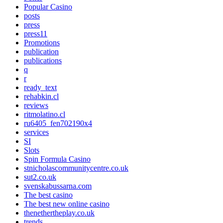
Popular Casino
posts
press
press11
Promotions
publication
publications
q
r
ready_text
rehabkin.cl
reviews
ritmolatino.cl
ru6405_fen702190x4
services
SI
Slots
Spin Formula Casino
stnicholascommunitycentre.co.uk
sut2.co.uk
svenskabussarna.com
The best casino
The best new online casino
thenethertheplay.co.uk
trends