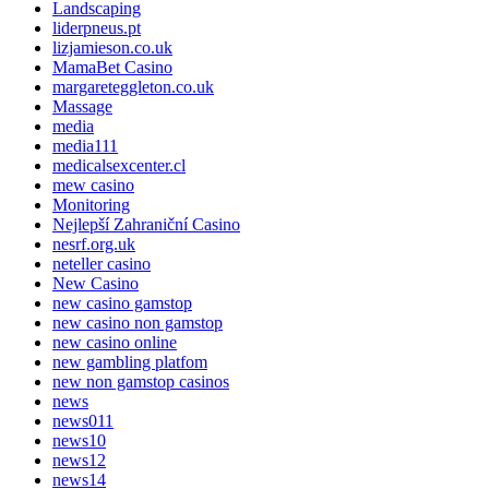
Landscaping
liderpneus.pt
lizjamieson.co.uk
MamaBet Casino
margareteggleton.co.uk
Massage
media
media111
medicalsexcenter.cl
mew casino
Monitoring
Nejlepší Zahraniční Casino
nesrf.org.uk
neteller casino
New Casino
new casino gamstop
new casino non gamstop
new casino online
new gambling platfom
new non gamstop casinos
news
news011
news10
news12
news14