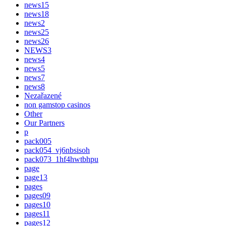
news15
news18
news2
news25
news26
NEWS3
news4
news5
news7
news8
Nezařazené
non gamstop casinos
Other
Our Partners
p
pack005
pack054_vj6nbsisoh
pack073_1hf4hwtbhpu
page
page13
pages
pages09
pages10
pages11
pages12