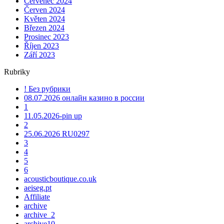
Červenec 2024
Červen 2024
Květen 2024
Březen 2024
Prosinec 2023
Říjen 2023
Září 2023
Rubriky
! Без рубрики
08.07.2026 онлайн казино в россии
1
11.05.2026-pin up
2
25.06.2026 RU0297
3
4
5
6
acousticboutique.co.uk
aeiseg.pt
Affiliate
archive
archive_2
archive10