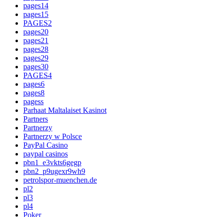
pages14
pages15
PAGES2
pages20
pages21
pages28
pages29
pages30
PAGES4
pages6
pages8
pagess
Parhaat Maltalaiset Kasinot
Partners
Partnerzy
Partnerzy w Polsce
PayPal Casino
paypal casinos
pbn1_e3vkts6gegp
pbn2_p9ugexr9wh9
petrolspor-muenchen.de
pl2
pl3
pl4
Poker