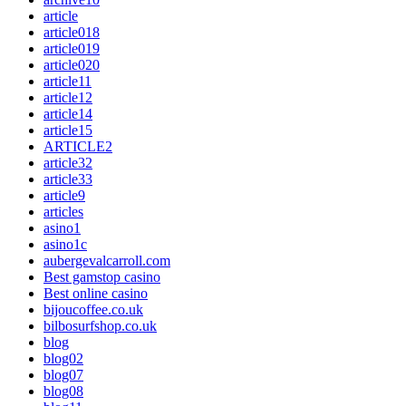
article
article018
article019
article020
article11
article12
article14
article15
ARTICLE2
article32
article33
article9
articles
asino1
asino1c
aubergevalcarroll.com
Best gamstop casino
Best online casino
bijoucoffee.co.uk
bilbosurfshop.co.uk
blog
blog02
blog07
blog08