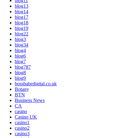
blog11
blog13
blog14
blog17
blog18
blog19
blog22
blog3
blog34
blog4
blog6
blog7
blog787
blog8
blog9
bossbabedigital.co.uk
Botany
BTN
Business News
CA
casino
Casino UK
casino1
casino2
casino3