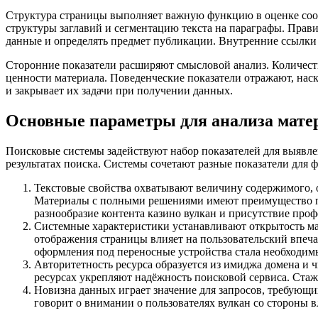
Структура страницы выполняет важную функцию в оценке соо
структуры заглавий и сегментацию текста на параграфы. Прав
данные и определять предмет публикации. Внутренние ссылки
Сторонние показатели расширяют смысловой анализ. Количест
ценности материала. Поведенческие показатели отражают, нас
и закрывает их задачи при получении данных.
Основные параметры для анализа мате
Поисковые системы задействуют набор показателей для выявле
результатах поиска. Системы сочетают разные показатели для
Текстовые свойства охватывают величину содержимого, 
Материалы с полными решениями имеют преимущество п
разнообразие контента казино вулкан и присутствие про
Системные характеристики устанавливают открытость ма
отображения страницы влияет на пользовательский впеч
оформления под переносные устройства стала необходим
Авторитетность ресурса образуется из имиджа домена и 
ресурсах укрепляют надёжность поисковой сервиса. Стаж 
Новизна данных играет значение для запросов, требующ
говорит о внимании о пользователях вулкан со стороны в