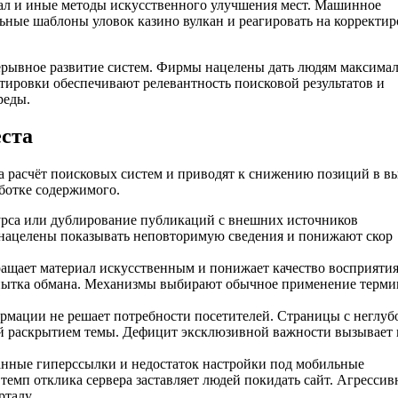
ал и иные методы искусственного улучшения мест. Машинное
ьные шаблоны уловок казино вулкан и реагировать на корректи
рывное развитие систем. Фирмы нацелены дать людям максима
ктировки обеспечивают релевантность поисковой результатов и
реды.
ста
 расчёт поисковых систем и приводят к снижению позиций в вы
ботке содержимого.
урса или дублирование публикаций с внешних источников
нацелены показывать неповторимую сведения и понижают скор
щает материал искусственным и понижает качество восприятия
опытка обмана. Механизмы выбирают обычное применение терми
мации не решает потребности посетителей. Страницы с неглуб
й раскрытием темы. Дефицит эксклюзивной важности вызывает 
анные гиперссылки и недостаток настройки под мобильные
темп отклика сервера заставляет людей покидать сайт. Агрессив
талу.