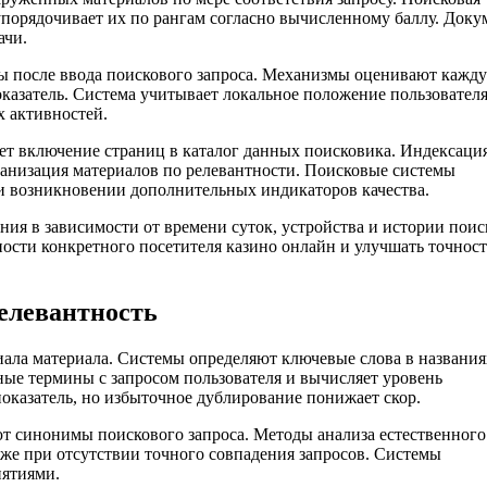
порядочивает их по рангам согласно вычисленному баллу. Док
ачи.
ды после ввода поискового запроса. Механизмы оценивают кажд
казатель. Система учитывает локальное положение пользовател
х активностей.
яет включение страниц в каталог данных поисковика. Индексаци
ганизация материалов по релевантности. Поисковые системы
и возникновении дополнительных индикаторов качества.
ия в зависимости от времени суток, устройства и истории поис
ности конкретного посетителя казино онлайн и улучшать точност
елевантность
иала материала. Системы определяют ключевые слова в названия
ые термины с запросом пользователя и вычисляет уровень
показатель, но избыточное дублирование понижает скор.
 синонимы поискового запроса. Методы анализа естественного
аже при отсутствии точного совпадения запросов. Системы
нятиями.