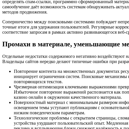
определять спам-ссылки, программно сформированный матери
самообучение даёт возможность системам обнаруживать актуал
методов продвижения.
Соперничество между поисковыми системами побуждает непре
точные итоги для удержания пользователей. Регулярные корре
соответствие запросам в рамках активно развивающегося веб-с
Промахи в материале, уменьшающие ме
Отдельные недостатки содержимого негативно воздействуют на
Владельцы сайтов нередко делают типичные ошибки при разра
Повторение контента на множественных документах рес
инициирует ограничения систем. Поисковые механизмы 
повторяющихся текстов.
Чрезмерная оптимизация ключевыми выражениями превра
Избыточное повторение выражений распознается как п
казино онлайн в окружении качественного материала.
Поверхностный материал с минимальным размером инфор
освещением темы уступают публикациям с основательно
низким поведенческим параметрам.
Технологические проблемы с открытием страницы, слом
устройства ухудшают пользовательский опыт. Медленная 
реклама и всплывающие блоки снижают надёжность к пор