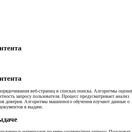
нтента
нтента
орядочивания веб-страниц в списках поиска. Алгоритмы оцени
тность запросу пользователя. Процесс предусматривает анализ
ров доверия. Алгоритмы машинного обучения изучают данные о
документов в выдаче.
ыдаче
руженных материалов по мере соответствия запросу. Поисковая