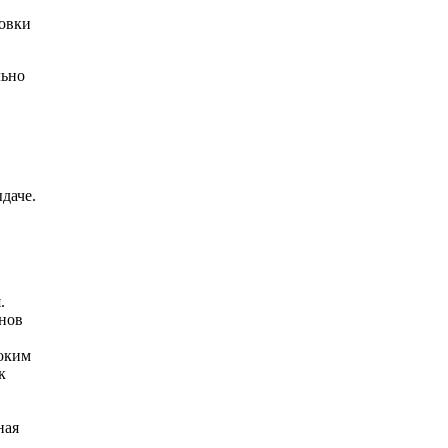
ровки
льно
даче.
.
нов
оким
к
ная