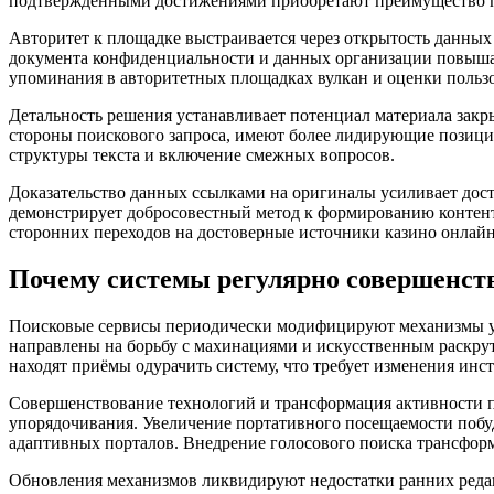
подтвержденными достижениями приобретают преимущество п
Авторитет к площадке выстраивается через открытость данных
документа конфиденциальности и данных организации повышае
упоминания в авторитетных площадках вулкан и оценки польз
Детальность решения устанавливает потенциал материала закр
стороны поискового запроса, имеют более лидирующие позици
структуры текста и включение смежных вопросов.
Доказательство данных ссылками на оригиналы усиливает дос
демонстрирует добросовестный метод к формированию контен
сторонних переходов на достоверные источники казино онлайн
Почему системы регулярно совершенст
Поисковые сервисы периодически модифицируют механизмы уп
направлены на борьбу с махинациями и искусственным раскрут
находят приёмы одурачить систему, что требует изменения инс
Совершенствование технологий и трансформация активности п
упорядочивания. Увеличение портативного посещаемости побу
адаптивных порталов. Внедрение голосового поиска трансфор
Обновления механизмов ликвидируют недостатки ранних реда