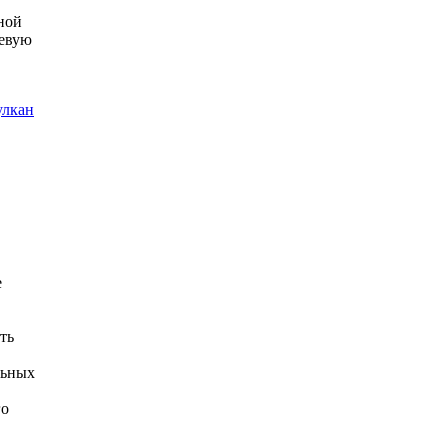
ной
чевую
улкан
е
ть
льных
го