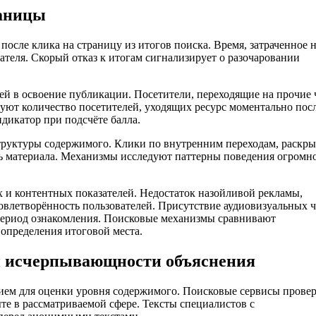
раницы
осле клика на страницу из итогов поиска. Время, затраченное 
ателя. Скорый отказ к итогам сигнализирует о разочаровании
ей в освоение публикации. Посетители, переходящие на прочие 
уют количество посетителей, уходящих ресурс моментально пос
дикатор при подсчёте балла.
структуры содержимого. Клики по внутренним переходам, раскр
ть материала. Механизмы исследуют паттерны поведения огромн
х и контентных показателей. Недостаток назойливой рекламы,
овлетворённость пользователей. Присутствие аудиовизуальных ч
период ознакомления. Поисковые механизмы сравнивают
 определения итоговой места.
 и исчерпывающности объяснения
ием для оценки уровня содержимого. Поисковые сервисы прове
ыте в рассматриваемой сфере. Тексты специалистов с