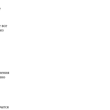
е
 все
из
нения
нно
чатся