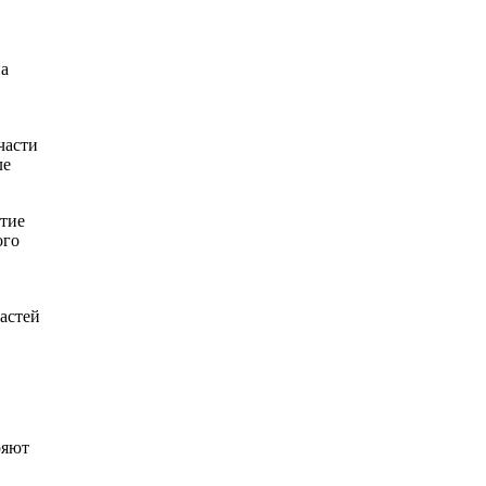
на
части
ле
ытие
ого
астей
ряют