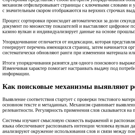
механизм отфильтровывает страницы с ключевыми словами и у
с значительным скором отображаются на верхних строчках выд
Процесс сортировки происходит автоматически за доли секун
документ по множеству показателей и выставляют цифровое по
казино вулкан и индивидуализирует данные на основе прошлы
Упорядочивание отличается от индексации, которая представл
генерирует перечень имеющихся страниц, затем начинается ор
систематически обновляют ранги при изменении материала ил
Итоги упорядочивания разнятся для одного поискового выражен
Изменчивая характер помогает настраивать выдачу под потреб
информации.
Как поисковые механизмы выявляют р
Выявление соответствия стартует с проверки текстового матер
основном тексте и метаданных. Механизм сравнивает выявленн
релевантности. Регулярность применения слов сказывается на 
Системы изучают смысловую схожесть выражений и распознают
языка обеспечивают распознавать интенции человека вулкан д
анализируют окружение использования слов и связи между по