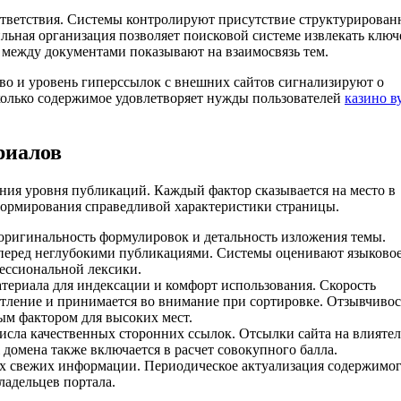
тветствия. Системы контролируют присутствие структурирован
ильная организация позволяет поисковой системе извлекать клю
 между документами показывают на взаимосвязь тем.
во и уровень гиперссылок с внешних сайтов сигнализируют о
колько содержимое удовлетворяет нужды пользователей
казино в
риалов
ния уровня публикаций. Каждый фактор сказывается на место в
 формирования справедливой характеристики страницы.
оригинальность формулировок и детальность изложения темы.
еред неглубокими публикациями. Системы оценивают языково
фессиональной лексики.
териала для индексации и комфорт использования. Скорость
атление и принимается во внимание при сортировке. Отзывчивос
ым фактором для высоких мест.
числа качественных сторонних ссылок. Отсылки сайта на влияте
домена также включается в расчет совокупного балла.
их свежих информации. Периодическое актуализация содержимо
ладельцев портала.