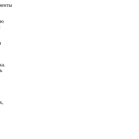
ументы
ую
я
я
ка.
ь
х,