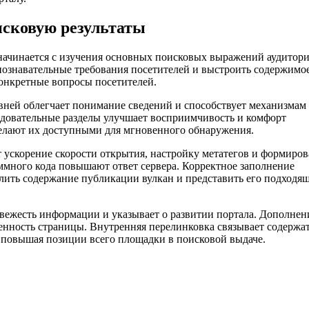
исковую результаты
начинается с изучения основных поисковых выражений аудитори
ознавательные требования посетителей и выстроить содержимо
конкретные вопросы посетителей.
вней облегчает понимание сведений и способствует механизмам
едовательные разделы улучшает восприимчивость и комфорт
лают их доступными для мгновенного обнаружения.
 ускорение скорости открытия, настройку метатегов и формиро
много кода повышают ответ сервера. Корректное заполнение
лить содержание публикации вулкан и представить его подходя
вежесть информации и указывает о развитии портала. Дополнен
нность страницы. Внутренняя перелинковка связывает содержа
 повышая позиции всего площадки в поисковой выдаче.