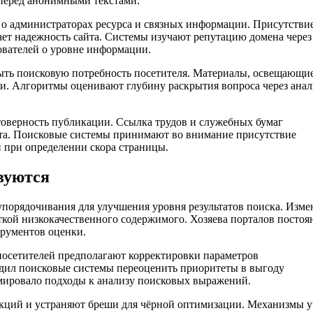
еред анонимными текстами.
 о администраторах ресурса и связных информации. Присутстви
т надежность сайта. Системы изучают репутацию домена через
ователей о уровне информации.
ыть поисковую потребность посетителя. Материалы, освещающие
и. Алгоритмы оценивают глубину раскрытия вопроса через анал
товерность публикации. Ссылка трудов и служебных бумаг
та. Поисковые системы принимают во внимание присутствие
 при определении скора страницы.
вуются
орядочивания для улучшения уровня результатов поиска. Изме
кой низкокачественного содержимого. Хозяева порталов постоя
трументов оценки.
осетителей предполагают корректировки параметров
дил поисковые системы переоценить приоритеты в выгоду
мировало подходы к анализу поисковых выражений.
кций и устраняют бреши для чёрной оптимизации. Механизмы у