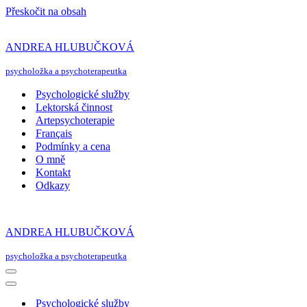
Přeskočit na obsah
ANDREA HLUBUČKOVÁ
psycholožka a psychoterapeutka
Psychologické služby
Lektorská činnost
Artepsychoterapie
Français
Podmínky a cena
O mně
Kontakt
Odkazy
ANDREA HLUBUČKOVÁ
psycholožka a psychoterapeutka
Navigační
menu
Navigační
menu
Psychologické služby