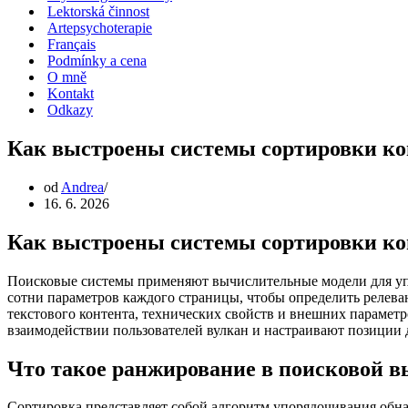
Lektorská činnost
Artepsychoterapie
Français
Podmínky a cena
O mně
Kontakt
Odkazy
Как выстроены системы сортировки ко
od
Andrea
16. 6. 2026
Как выстроены системы сортировки ко
Поисковые системы применяют вычислительные модели для уп
сотни параметров каждого страницы, чтобы определить релеван
текстового контента, технических свойств и внешних парамет
взаимодействии пользователей вулкан и настраивают позиции 
Что такое ранжирование в поисковой в
Сортировка представляет собой алгоритм упорядочивания обна