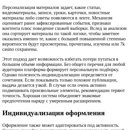
Персонализация материалов задает, какие статьи,
видеоматериалы, записи, уроки, карточки, новостные
материалы либо советы появляются в ленте. Механизм
оценивает ранее зафиксированные события, признаки
контента плюс поведение схожей выборки. Вслед за анализом
она сортирует материалы по такой логике, чтобы заметнее
оказались именно те, какие с большей повышенной степенью
вероятности будут просмотрены, прочитаны, изучены или 7k
casino сохранены.
Этот подход дает возможность избегать потери путаться в
большом объеме информации. Без общего перечня для любой
аудитории платформа формирует персональную подборку.
Однако полезность индивидуализации определяется от
сочетания. Если показывать только похожие публикации,
выдача делается узкой. В случае если очень активно
подмешивать произвольные элементы, рекомендации теряют
точность. Хорошая система объединяет знакомые
предпочтения наряду с умеренным расширением.
Индивидуализация оформления
Оформление также может адаптироваться под активность.