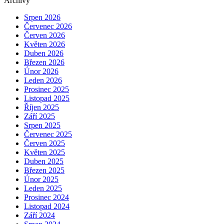
Archivy
Srpen 2026
Červenec 2026
Červen 2026
Květen 2026
Duben 2026
Březen 2026
Únor 2026
Leden 2026
Prosinec 2025
Listopad 2025
Říjen 2025
Září 2025
Srpen 2025
Červenec 2025
Červen 2025
Květen 2025
Duben 2025
Březen 2025
Únor 2025
Leden 2025
Prosinec 2024
Listopad 2024
Září 2024