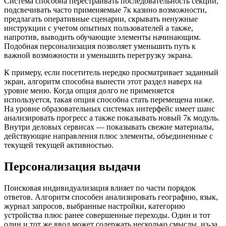
Система способна перестраивать последовательность секций,
подсвечивать часто применяемые 7к казино возможности,
предлагать оперативные сценарии, скрывать ненужные
инструкции с учетом опытных пользователей а также,
напротив, выводить обучающие элементы начинающим.
Подобная персонализация позволяет уменьшить путь к
важной возможности и уменьшить перегрузку экрана.
К примеру, если посетитель нередко просматривает заданный
экран, алгоритм способна вынести этот раздел наверх на
уровне меню. Когда опция долго не применяется
используется, такая опция способна стать перемещена ниже.
На уровне образовательных системах интерфейс имеет шанс
анализировать прогресс а также показывать новый 7к модуль.
Внутри деловых сервисах — показывать свежие материалы,
действующие направления плюс элементы, объединенные с
текущей текущей активностью.
Персонализация выдачи
Поисковая индивидуализация влияет по части порядок
ответов. Алгоритм способен анализировать географию, язык,
журнал запросов, выбранные настройки, категорию
устройства плюс ранее совершенные переходы. Один и тот
один и тот же ввод может содержать несколько смыслы, из-за