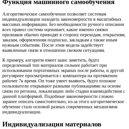
Функция машинного самообучения
Алгоритмическое самообучение позволяет системам
индивидуализации находить закономерности в масштабных
массивах информации. Без необходимости ручного описания
всех правил система оценивает, какие именно связки
признаков обычно приводят в сторону переходам, открытиям,
заказам, оформлениям подписки, закладкам а также иным
нужным событиям. После этим модель задействует
выявленные связи в отношении свежим ситуациям.
К примеру, алгоритм имеет шанс заметить, будто
определенный тип материалов сильнее работает при
использовании портативных экранах после работы, и другой
регулярнее просматривается с компьютера на протяжении
рабочее 7к время. Он тоже умеет выявить, будто похожие
пользователи открывают разными публикациями на основе
связи по региона, локализации либо стадии взаимодействия с
данной платформой. Подобные закономерности сложно
заранее описать самостоятельно, из-за этого алгоритмическое
обучение стало основой разных современных механизмов
индивидуализации.
Индивидуализация материалов