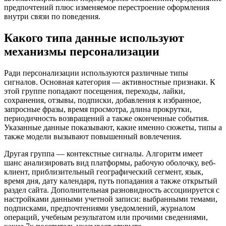
предпочтений плюс изменяемое перестроение оформления
внутри связи по поведения.
Какого типа данные используют
механизмы персонализации
Ради персонализации используются различные типы
сигналов. Основная категория — активностные признаки. К
этой группе попадают посещения, переходы, лайки,
сохранения, отзывы, подписки, добавления к избранное,
запросные фразы, время просмотра, длина прокрутки,
периодичность возвращений а также оконченные события.
Указанные данные показывают, какие именно сюжеты, типы а
также модели вызывают повышенный вовлечения.
Другая группа — контекстные сигналы. Алгоритм имеет
шанс анализировать вид платформы, рабочую оболочку, веб-
клиент, приблизительный географический сегмент, язык,
время дня, дату календаря, путь попадания а также открытый
раздел сайта. Дополнительная разновидность ассоциируется с
настройками данными учетной записи: выбранными темами,
подписками, предпочтениями уведомлений, журналом
операций, учебным результатом или прочими сведениями,