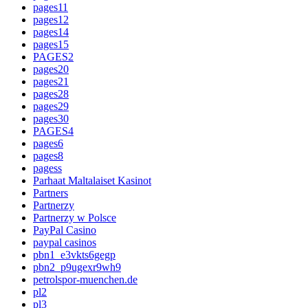
pages11
pages12
pages14
pages15
PAGES2
pages20
pages21
pages28
pages29
pages30
PAGES4
pages6
pages8
pagess
Parhaat Maltalaiset Kasinot
Partners
Partnerzy
Partnerzy w Polsce
PayPal Casino
paypal casinos
pbn1_e3vkts6gegp
pbn2_p9ugexr9wh9
petrolspor-muenchen.de
pl2
pl3