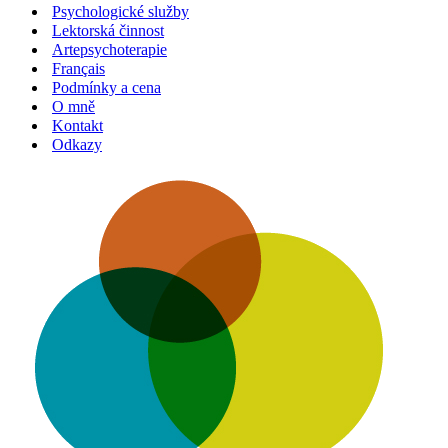
Psychologické služby
Lektorská činnost
Artepsychoterapie
Français
Podmínky a cena
O mně
Kontakt
Odkazy