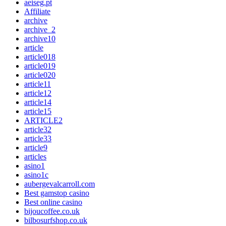
aeiseg.pt
Affiliate
archive
archive_2
archive10
article
article018
article019
article020
article11
article12
article14
article15
ARTICLE2
article32
article33
article9
articles
asino1
asino1c
aubergevalcarroll.com
Best gamstop casino
Best online casino
bijoucoffee.co.uk
bilbosurfshop.co.uk