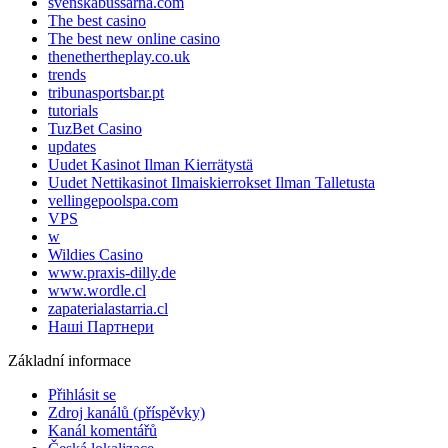
svenskabussarna.com
The best casino
The best new online casino
thenethertheplay.co.uk
trends
tribunasportsbar.pt
tutorials
TuzBet Casino
updates
Uudet Kasinot Ilman Kierrätystä
Uudet Nettikasinot Ilmaiskierrokset Ilman Talletusta
vellingepoolspa.com
VPS
w
Wildies Casino
www.praxis-dilly.de
www.wordle.cl
zapaterialastarria.cl
Наші Партнери
Základní informace
Přihlásit se
Zdroj kanálů (příspěvky)
Kanál komentářů