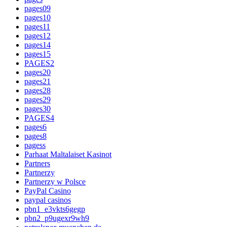
pages09
pages10
pages11
pages12
pages14
pages15
PAGES2
pages20
pages21
pages28
pages29
pages30
PAGES4
pages6
pages8
pagess
Parhaat Maltalaiset Kasinot
Partners
Partnerzy
Partnerzy w Polsce
PayPal Casino
paypal casinos
pbn1_e3vkts6gegp
pbn2_p9ugexr9wh9