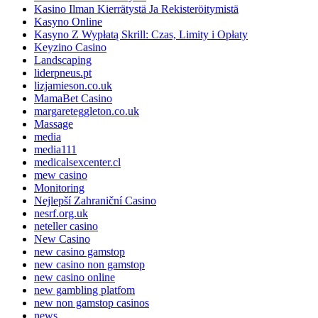
Kasino Ilman Kierrätystä Ja Rekisteröitymistä
Kasyno Online
Kasyno Z Wypłatą Skrill: Czas, Limity i Opłaty
Keyzino Casino
Landscaping
liderpneus.pt
lizjamieson.co.uk
MamaBet Casino
margareteggleton.co.uk
Massage
media
media111
medicalsexcenter.cl
mew casino
Monitoring
Nejlepší Zahraniční Casino
nesrf.org.uk
neteller casino
New Casino
new casino gamstop
new casino non gamstop
new casino online
new gambling platfom
new non gamstop casinos
news