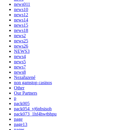
news011
news10
news12
news14
news15
news18
news2
news25
news26
NEWS3
news4
news5
news7
news8
Nezařazené
non gamstop casinos
Other
Our Partners
p
pack005
pack054_vj6nbsisoh
pack073_1hf4hwtbhpu
page
page13
pages