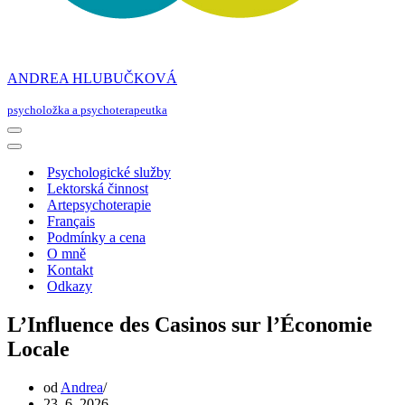
ANDREA HLUBUČKOVÁ
psycholožka a psychoterapeutka
Navigační
menu
Navigační
menu
Psychologické služby
Lektorská činnost
Artepsychoterapie
Français
Podmínky a cena
O mně
Kontakt
Odkazy
L’Influence des Casinos sur l’Économie
Locale
od
Andrea
23. 6. 2026