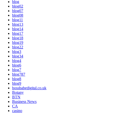
blog
blog02
blog07
blog08
blog11
blog13
blog14
blog17
blog18
blog19
blog22
blog3
blog34
blog4
blog6
blog7
blog787
blog8
blog9
bossbabedigital.co.uk
Botany
BTN
Business News
CA
casino