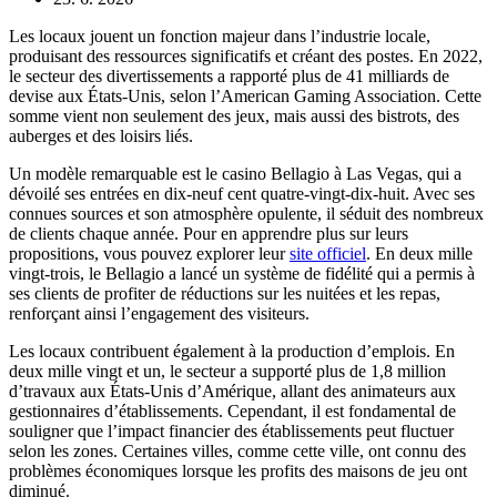
Les locaux jouent un fonction majeur dans l’industrie locale,
produisant des ressources significatifs et créant des postes. En 2022,
le secteur des divertissements a rapporté plus de 41 milliards de
devise aux États-Unis, selon l’American Gaming Association. Cette
somme vient non seulement des jeux, mais aussi des bistrots, des
auberges et des loisirs liés.
Un modèle remarquable est le casino Bellagio à Las Vegas, qui a
dévoilé ses entrées en dix-neuf cent quatre-vingt-dix-huit. Avec ses
connues sources et son atmosphère opulente, il séduit des nombreux
de clients chaque année. Pour en apprendre plus sur leurs
propositions, vous pouvez explorer leur
site officiel
. En deux mille
vingt-trois, le Bellagio a lancé un système de fidélité qui a permis à
ses clients de profiter de réductions sur les nuitées et les repas,
renforçant ainsi l’engagement des visiteurs.
Les locaux contribuent également à la production d’emplois. En
deux mille vingt et un, le secteur a supporté plus de 1,8 million
d’travaux aux États-Unis d’Amérique, allant des animateurs aux
gestionnaires d’établissements. Cependant, il est fondamental de
souligner que l’impact financier des établissements peut fluctuer
selon les zones. Certaines villes, comme cette ville, ont connu des
problèmes économiques lorsque les profits des maisons de jeu ont
diminué.