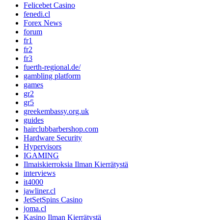
Felicebet Casino
fenedi.cl
Forex News
forum
fr1
fr2
fr3
fuerth-regional.de/
gambling platform
games
gr2
gr5
greekembassy.org.uk
guides
hairclubbarbershop.com
Hardware Security
Hypervisors
IGAMING
Ilmaiskierroksia Ilman Kierrätystä
interviews
it4000
jawliner.cl
JetSetSpins Casino
joma.cl
Kasino Ilman Kierrätystä