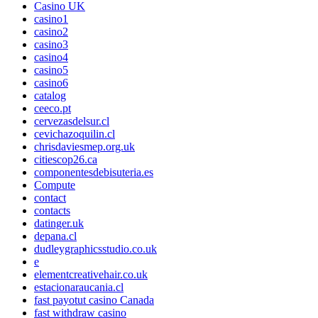
Casino UK
casino1
casino2
casino3
casino4
casino5
casino6
catalog
ceeco.pt
cervezasdelsur.cl
cevichazoquilin.cl
chrisdaviesmep.org.uk
citiescop26.ca
componentesdebisuteria.es
Compute
contact
contacts
datinger.uk
depana.cl
dudleygraphicsstudio.co.uk
e
elementcreativehair.co.uk
estacionaraucania.cl
fast payotut casino Canada
fast withdraw casino