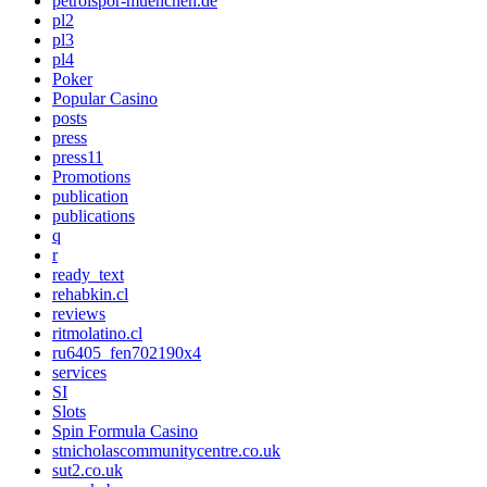
petrolspor-muenchen.de
pl2
pl3
pl4
Poker
Popular Casino
posts
press
press11
Promotions
publication
publications
q
r
ready_text
rehabkin.cl
reviews
ritmolatino.cl
ru6405_fen702190x4
services
SI
Slots
Spin Formula Casino
stnicholascommunitycentre.co.uk
sut2.co.uk