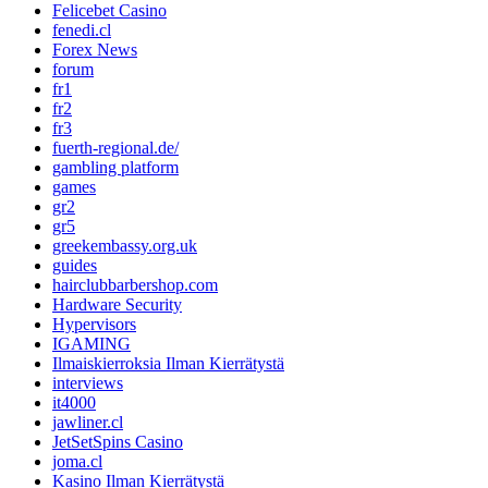
Felicebet Casino
fenedi.cl
Forex News
forum
fr1
fr2
fr3
fuerth-regional.de/
gambling platform
games
gr2
gr5
greekembassy.org.uk
guides
hairclubbarbershop.com
Hardware Security
Hypervisors
IGAMING
Ilmaiskierroksia Ilman Kierrätystä
interviews
it4000
jawliner.cl
JetSetSpins Casino
joma.cl
Kasino Ilman Kierrätystä