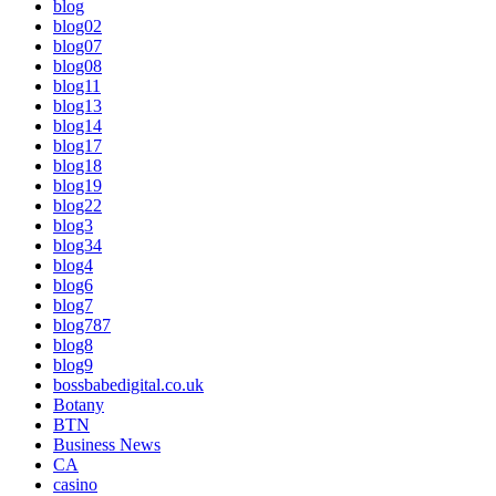
blog
blog02
blog07
blog08
blog11
blog13
blog14
blog17
blog18
blog19
blog22
blog3
blog34
blog4
blog6
blog7
blog787
blog8
blog9
bossbabedigital.co.uk
Botany
BTN
Business News
CA
casino