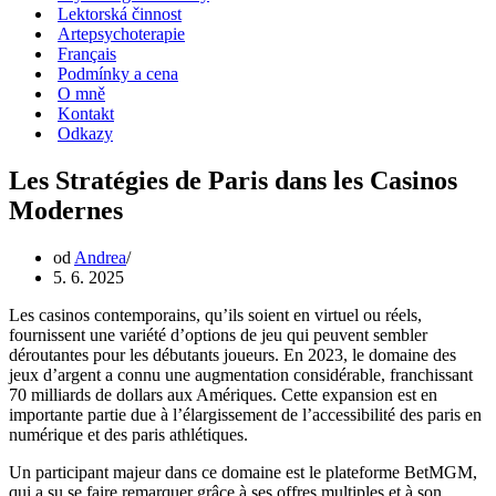
Lektorská činnost
Artepsychoterapie
Français
Podmínky a cena
O mně
Kontakt
Odkazy
Les Stratégies de Paris dans les Casinos
Modernes
od
Andrea
5. 6. 2025
Les casinos contemporains, qu’ils soient en virtuel ou réels,
fournissent une variété d’options de jeu qui peuvent sembler
déroutantes pour les débutants joueurs. En 2023, le domaine des
jeux d’argent a connu une augmentation considérable, franchissant
70 milliards de dollars aux Amériques. Cette expansion est en
importante partie due à l’élargissement de l’accessibilité des paris en
numérique et des paris athlétiques.
Un participant majeur dans ce domaine est le plateforme BetMGM,
qui a su se faire remarquer grâce à ses offres multiples et à son