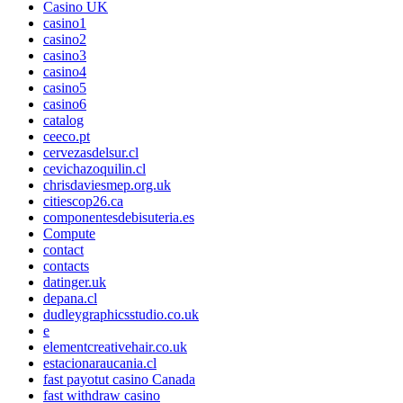
Casino UK
casino1
casino2
casino3
casino4
casino5
casino6
catalog
ceeco.pt
cervezasdelsur.cl
cevichazoquilin.cl
chrisdaviesmep.org.uk
citiescop26.ca
componentesdebisuteria.es
Compute
contact
contacts
datinger.uk
depana.cl
dudleygraphicsstudio.co.uk
e
elementcreativehair.co.uk
estacionaraucania.cl
fast payotut casino Canada
fast withdraw casino