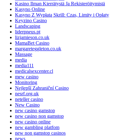
Kasino Ilman Kierrätystä Ja Rekisteröitymistä
Kasyno Online
Kasyno Z Wypłatą Skrill: Czas, Limity i Opłaty
Keyzino Casino
Landscaping
liderpneus.pt
lizjamieson.co.uk
MamaBet Casino
margareteggleton.co.uk
Massage
media
media111
medicalsexcenter.cl
mew casino
Monitoring
Nejlepší Zahraniční Casino
nesrf.org.uk
neteller casino
New Casino
new casino gamstop
new casino non gamstop
new casino online
new gambling platfom
new non gamstop casinos
news